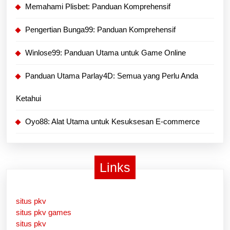
Memahami Plisbet: Panduan Komprehensif
Pengertian Bunga99: Panduan Komprehensif
Winlose99: Panduan Utama untuk Game Online
Panduan Utama Parlay4D: Semua yang Perlu Anda
Ketahui
Oyo88: Alat Utama untuk Kesuksesan E-commerce
Links
situs pkv
situs pkv games
situs pkv