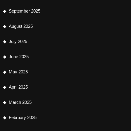
September 2025
August 2025
July 2025
June 2025
May 2025
April 2025
March 2025
February 2025