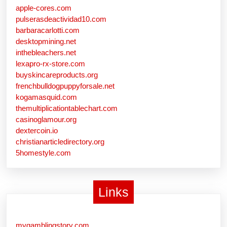
apple-cores.com
pulserasdeactividad10.com
barbaracarlotti.com
desktopmining.net
inthebleachers.net
lexapro-rx-store.com
buyskincareproducts.org
frenchbulldogpuppyforsale.net
kogamasquid.com
themultiplicationtablechart.com
casinoglamour.org
dextercoin.io
christianarticledirectory.org
5homestyle.com
Links
mygamblingstory.com