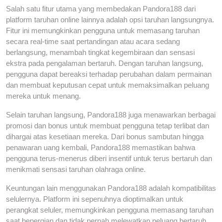
Salah satu fitur utama yang membedakan Pandora188 dari
platform taruhan online lainnya adalah opsi taruhan langsungnya.
Fitur ini memungkinkan pengguna untuk memasang taruhan
secara real-time saat pertandingan atau acara sedang
berlangsung, menambah tingkat kegembiraan dan sensasi
ekstra pada pengalaman bertaruh. Dengan taruhan langsung,
pengguna dapat bereaksi terhadap perubahan dalam permainan
dan membuat keputusan cepat untuk memaksimalkan peluang
mereka untuk menang.
Selain taruhan langsung, Pandora188 juga menawarkan berbagai
promosi dan bonus untuk membuat pengguna tetap terlibat dan
dihargai atas kesetiaan mereka. Dari bonus sambutan hingga
penawaran uang kembali, Pandora188 memastikan bahwa
pengguna terus-menerus diberi insentif untuk terus bertaruh dan
menikmati sensasi taruhan olahraga online.
Keuntungan lain menggunakan Pandora188 adalah kompatibilitas
selulernya. Platform ini sepenuhnya dioptimalkan untuk
perangkat seluler, memungkinkan pengguna memasang taruhan
saat bepergian dan tidak pernah melewatkan peluang bertaruh