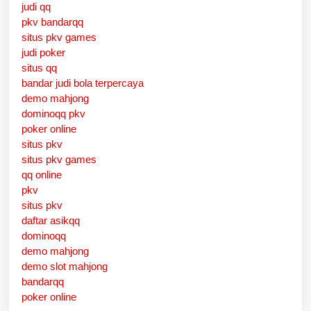
judi qq
pkv bandarqq
situs pkv games
judi poker
situs qq
bandar judi bola terpercaya
demo mahjong
dominoqq pkv
poker online
situs pkv
situs pkv games
qq online
pkv
situs pkv
daftar asikqq
dominoqq
demo mahjong
demo slot mahjong
bandarqq
poker online