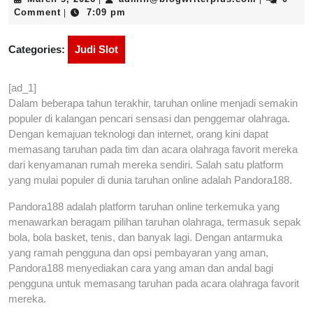
5,
Comment
7:09 pm
|
2026
Categories:
Judi Slot
[ad_1]
Dalam beberapa tahun terakhir, taruhan online menjadi semakin
populer di kalangan pencari sensasi dan penggemar olahraga.
Dengan kemajuan teknologi dan internet, orang kini dapat
memasang taruhan pada tim dan acara olahraga favorit mereka
dari kenyamanan rumah mereka sendiri. Salah satu platform
yang mulai populer di dunia taruhan online adalah Pandora188.
Pandora188 adalah platform taruhan online terkemuka yang
menawarkan beragam pilihan taruhan olahraga, termasuk sepak
bola, bola basket, tenis, dan banyak lagi. Dengan antarmuka
yang ramah pengguna dan opsi pembayaran yang aman,
Pandora188 menyediakan cara yang aman dan andal bagi
pengguna untuk memasang taruhan pada acara olahraga favorit
mereka.