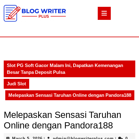
Skip
to
Open
content
Button
Skip
to
content
Slot PG Soft Gacor Malam Ini, Dapatkan Kemenangan
Besar Tanpa Deposit Pulsa
Judi Slot
Melepaskan Sensasi Taruhan Online dengan Pandora188
Melepaskan Sensasi Taruhan
Online dengan Pandora188
March
admin@blo
March 5, 2026
admin@blogwriterplus.com
0
|
|