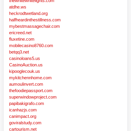
thewhitewhitelights.com
atdhe.ws
heckrodtwetland.org
halfheardinthestillness.com
mybestmassagechair.com
ericreed.net
fluxetine.com
mobilecasino8760.com
betqq3.net
casinoloans5.us
CasinoAuction.us
kipooglecouk.us
mykitchennhome.com
aumoulinvert.com
thefoodiepassport.com
superwindowproject.com
papibakigrafo.com
icanhazjs.com
canimpact.org
goviralstudy.com
cartourism.net