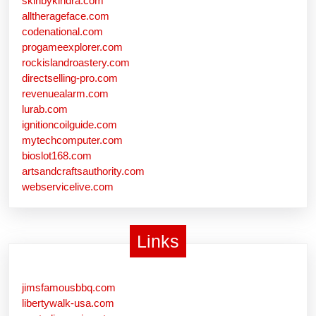
skinbykindra.com
alltherageface.com
codenational.com
progameexplorer.com
rockislandroastery.com
directselling-pro.com
revenuealarm.com
lurab.com
ignitioncoilguide.com
mytechcomputer.com
bioslot168.com
artsandcraftsauthority.com
webservicelive.com
Links
jimsfamousbbq.com
libertywalk-usa.com