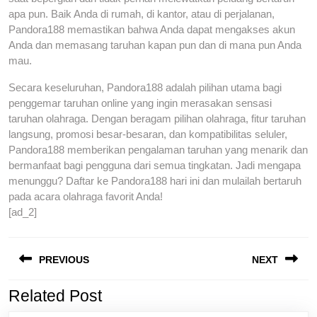
apa pun. Baik Anda di rumah, di kantor, atau di perjalanan,
Pandora188 memastikan bahwa Anda dapat mengakses akun
Anda dan memasang taruhan kapan pun dan di mana pun Anda
mau.
Secara keseluruhan, Pandora188 adalah pilihan utama bagi
penggemar taruhan online yang ingin merasakan sensasi
taruhan olahraga. Dengan beragam pilihan olahraga, fitur taruhan
langsung, promosi besar-besaran, dan kompatibilitas seluler,
Pandora188 memberikan pengalaman taruhan yang menarik dan
bermanfaat bagi pengguna dari semua tingkatan. Jadi mengapa
menunggu? Daftar ke Pandora188 hari ini dan mulailah bertaruh
pada acara olahraga favorit Anda!
[ad_2]
Post
PREVIOUS
NEXT
navigation
Related Post
Previous
Next
post:
post: