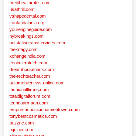
medihealthrules.com
usathrill.com
vshapedental.com
canfandalucia.org
yourengineguide.com
nybreakings.com
outstationcabsservices.com
thekrtagy.com
xchangeindia.com
coolmicrotech.com
dreamhousehack.com
the-techteacher.com
automobilenews-online.com
fashionalltimes.com
totaldigitalforum.com
technoarmaan.com
empresasposicionamientoweb.com
tonybestcosmetics.com
buzznc.com
fxjoiner.com