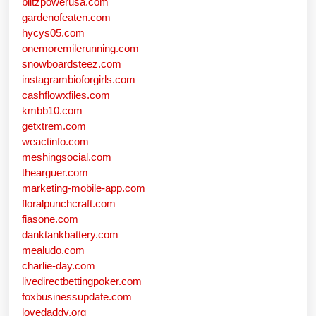
blitzpowerusa.com
gardenofeaten.com
hycys05.com
onemoremilerunning.com
snowboardsteez.com
instagrambioforgirls.com
cashflowxfiles.com
kmbb10.com
getxtrem.com
weactinfo.com
meshingsocial.com
thearguer.com
marketing-mobile-app.com
floralpunchcraft.com
fiasone.com
danktankbattery.com
mealudo.com
charlie-day.com
livedirectbettingpoker.com
foxbusinessupdate.com
lovedaddy.org