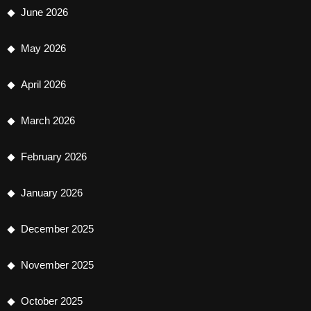
June 2026
May 2026
April 2026
March 2026
February 2026
January 2026
December 2025
November 2025
October 2025