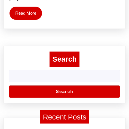
Menguasai
Permainan
Read
Read More
More
Search
Search
Recent Posts