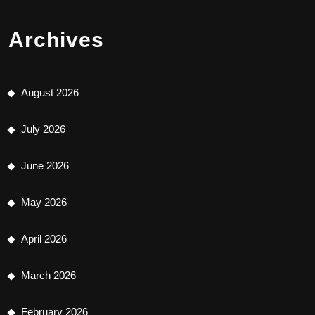
Archives
August 2026
July 2026
June 2026
May 2026
April 2026
March 2026
February 2026