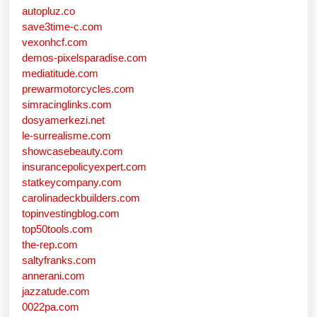
autopluz.co
save3time-c.com
vexonhcf.com
demos-pixelsparadise.com
mediatitude.com
prewarmotorcycles.com
simracinglinks.com
dosyamerkezi.net
le-surrealisme.com
showcasebeauty.com
insurancepolicyexpert.com
statkeycompany.com
carolinadeckbuilders.com
topinvestingblog.com
top50tools.com
the-rep.com
saltyfranks.com
annerani.com
jazzatude.com
0022pa.com