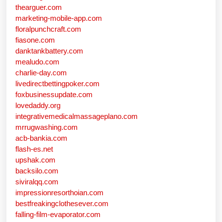
thearguer.com
marketing-mobile-app.com
floralpunchcraft.com
fiasone.com
danktankbattery.com
mealudo.com
charlie-day.com
livedirectbettingpoker.com
foxbusinessupdate.com
lovedaddy.org
integrativemedicalmassageplano.com
mrrugwashing.com
acb-bankia.com
flash-es.net
upshak.com
backsilo.com
siviralqq.com
impressionresorthoian.com
bestfreakingclothesever.com
falling-film-evaporator.com