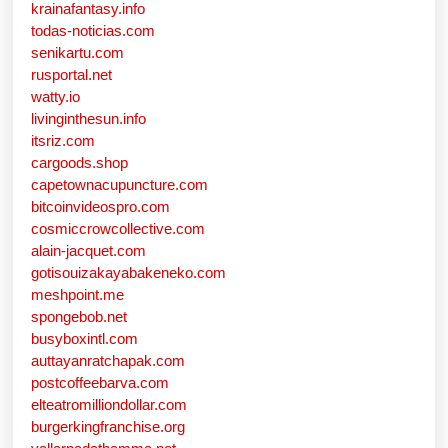
krainafantasy.info
todas-noticias.com
senikartu.com
rusportal.net
watty.io
livinginthesun.info
itsriz.com
cargoods.shop
capetownacupuncture.com
bitcoinvideospro.com
cosmiccrowcollective.com
alain-jacquet.com
gotisouizakayabakeneko.com
meshpoint.me
spongebob.net
busyboxintl.com
auttayanratchapak.com
postcoffeebarva.com
elteatromilliondollar.com
burgerkingfranchise.org