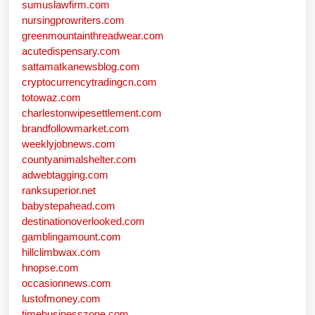
sumuslawfirm.com
nursingprowriters.com
greenmountainthreadwear.com
acutedispensary.com
sattamatkanewsblog.com
cryptocurrencytradingcn.com
totowaz.com
charlestonwipesettlement.com
brandfollowmarket.com
weeklyjobnews.com
countyanimalshelter.com
adwebtagging.com
ranksuperior.net
babystepahead.com
destinationoverlooked.com
gamblingamount.com
hillclimbwax.com
hnopse.com
occasionnews.com
lustofmoney.com
timebusinesszone.com