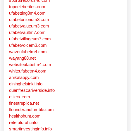
sportsrecords4u.com
topceleberites.com
ufabetting8m4.com
ufabetunionum3.com
ufabetvalueum3.com
ufabetvaultm7.com
ufabetvillageum7.com
ufabetvoicem3.com
waveufabetm4.com
wayang88.net
websiteufabetm4.com
whiteufabetm4.com
anikalappy.com
dininghelsinki.info
duanfrescariverside.info
etilerx.com
finestreplica.net
flounderandfumble.com
healthohunt.com
retefuturah.info
smartinvestinginfo.info