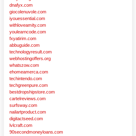
dnafyx.com
giocolenuvole.com
iyouessential.com
withloveamity.com
youlearncode.com
fxyatirim.com
abbuguide.com
technologyresult.com
webhostingoffers.org
whatszow.com
ehomeamerca.com
techintendo.com
techgreenpure.com
bestdropshipstore.com
cartelreviews.com
surfsway.com
nailartproduct.com
digitactseed.com
lvlcraft.com
90secondmoneyloans.com