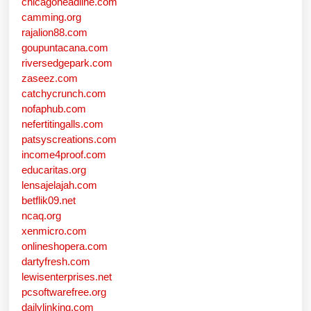
chicagoheadline.com
camming.org
rajalion88.com
goupuntacana.com
riversedgepark.com
zaseez.com
catchycrunch.com
nofaphub.com
nefertitingalls.com
patsyscreations.com
income4proof.com
educaritas.org
lensajelajah.com
betflik09.net
ncaq.org
xenmicro.com
onlineshopera.com
dartyfresh.com
lewisenterprises.net
pcsoftwarefree.org
dailylinking.com