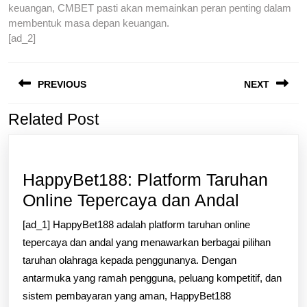
keuangan, CMBET pasti akan memainkan peran penting dalam
membentuk masa depan keuangan.
[ad_2]
Post
PREVIOUS
NEXT
navigation
Related Post
Previous
Next
post:
post:
HappyBet188: Platform Taruhan
HappyBe
Online Tepercaya dan Andal
Platform
[ad_1] HappyBet188 adalah platform taruhan online
Taruhan
tepercaya dan andal yang menawarkan berbagai pilihan
Online
taruhan olahraga kepada penggunanya. Dengan
antarmuka yang ramah pengguna, peluang kompetitif, dan
Teperca
sistem pembayaran yang aman, HappyBet188
dan