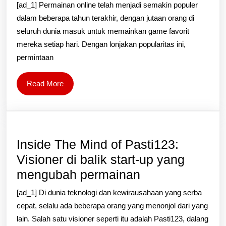
manfaat
[ad_1] Permainan online telah menjadi semakin populer
menggunakan
dalam beberapa tahun terakhir, dengan jutaan orang di
LGO188
seluruh dunia masuk untuk memainkan game favorit
mereka setiap hari. Dengan lonjakan popularitas ini,
untuk
permintaan
game
online
Read
Read More
More
Inside The Mind of Pasti123:
Visioner di balik start-up yang
Inside
mengubah permainan
The
[ad_1] Di dunia teknologi dan kewirausahaan yang serba
Mind
cepat, selalu ada beberapa orang yang menonjol dari yang
of
lain. Salah satu visioner seperti itu adalah Pasti123, dalang