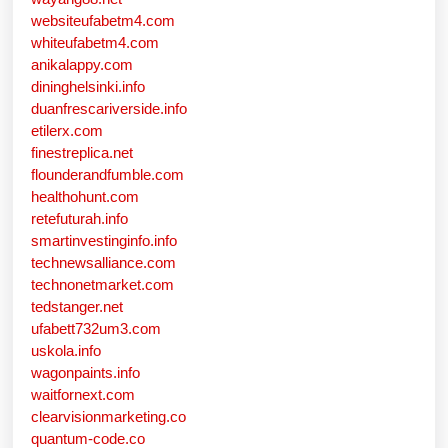
websiteufabetm4.com
whiteufabetm4.com
anikalappy.com
dininghelsinki.info
duanfrescariverside.info
etilerx.com
finestreplica.net
flounderandfumble.com
healthohunt.com
retefuturah.info
smartinvestinginfo.info
technewsalliance.com
technonetmarket.com
tedstanger.net
ufabett732um3.com
uskola.info
wagonpaints.info
waitfornext.com
clearvisionmarketing.co
quantum-code.co