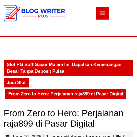
Skip
to
Open
content
Button
Skip
to
content
Slot PG Soft Gacor Malam Ini, Dapatkan Kemenangan
Besar Tanpa Deposit Pulsa
Judi Slot
From Zero to Hero: Perjalanan raja899 di Pasar Digital
From Zero to Hero: Perjalanan
raja899 di Pasar Digital
June
admin@blog
June 10, 2026
admin@blogwriterplus.com
0
|
|