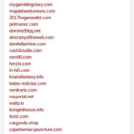
mygamblingstory.com
majalahwekonews.com
2017hoganoutlet.com
pelmanec.com
domino99qq.net
directoryoftheweb.com
donttellashton.com
rush3studio.com
roro90.com
herzio.com
in-hi5.com
krainafantasy.info
todas-noticias.com
senikartu.com
rusportal.net
watty.io
livinginthesun.info
itsriz.com
cargoods.shop
capetownacupuncture.com