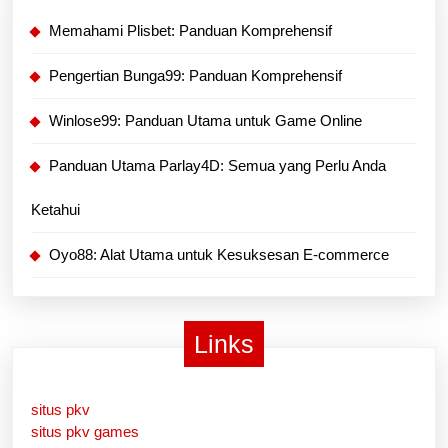
Memahami Plisbet: Panduan Komprehensif
Pengertian Bunga99: Panduan Komprehensif
Winlose99: Panduan Utama untuk Game Online
Panduan Utama Parlay4D: Semua yang Perlu Anda
Ketahui
Oyo88: Alat Utama untuk Kesuksesan E-commerce
Links
situs pkv
situs pkv games