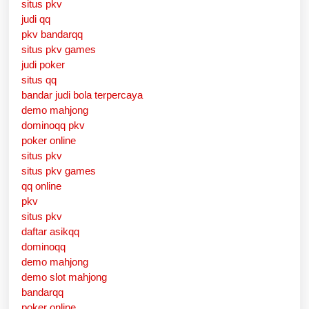
situs pkv
judi qq
pkv bandarqq
situs pkv games
judi poker
situs qq
bandar judi bola terpercaya
demo mahjong
dominoqq pkv
poker online
situs pkv
situs pkv games
qq online
pkv
situs pkv
daftar asikqq
dominoqq
demo mahjong
demo slot mahjong
bandarqq
poker online