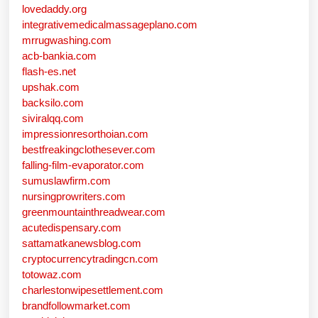
lovedaddy.org
integrativemedicalmassageplano.com
mrrugwashing.com
acb-bankia.com
flash-es.net
upshak.com
backsilo.com
siviralqq.com
impressionresorthoian.com
bestfreakingclothesever.com
falling-film-evaporator.com
sumuslawfirm.com
nursingprowriters.com
greenmountainthreadwear.com
acutedispensary.com
sattamatkanewsblog.com
cryptocurrencytradingcn.com
totowaz.com
charlestonwipesettlement.com
brandfollowmarket.com