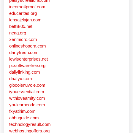
patsyscreations.com
income4proof.com
educaritas.org
lensajelajah.com
betflik09.net
ncaq.org
xenmicro.com
onlineshopera.com
dartyfresh.com
lewisenterprises.net
pcsoftwarefree.org
dailylinking.com
dnafyx.com
giocolenuvole.com
iyouessential.com
withloveamity.com
youlearncode.com
fxyatirim.com
abbuguide.com
technologyresult.com
webhostingoffers.org