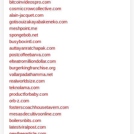
bitcoinvideospro.com
cosmiccrowcollective.com
alain-jacquet.com
gotisouizakayabakeneko.com
meshpoint.me
spongebob.net
busyboxintl.com
auttayanratchapak.com
postcoffeebarva.com
elteatromilliondollar.com
burgerkingfranchise.org
vallarpadathamma.net
realworldsize.com
teknolama.com
productforbaby.com
orb-z.com
fosterscoachhousetavern.com
mesasdecultivoonline.com
boilersnbits.com
latestviralpost.com
newfreearticle.com