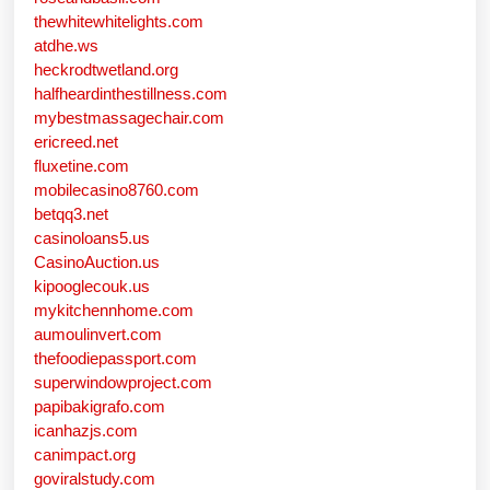
thewhitewhitelights.com
atdhe.ws
heckrodtwetland.org
halfheardinthestillness.com
mybestmassagechair.com
ericreed.net
fluxetine.com
mobilecasino8760.com
betqq3.net
casinoloans5.us
CasinoAuction.us
kipooglecouk.us
mykitchennhome.com
aumoulinvert.com
thefoodiepassport.com
superwindowproject.com
papibakigrafo.com
icanhazjs.com
canimpact.org
goviralstudy.com