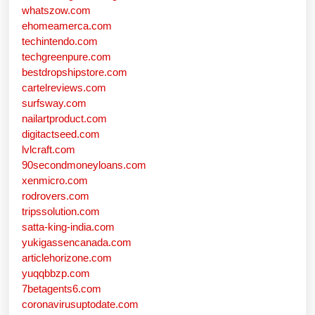
whatszow.com
ehomeamerca.com
techintendo.com
techgreenpure.com
bestdropshipstore.com
cartelreviews.com
surfsway.com
nailartproduct.com
digitactseed.com
lvlcraft.com
90secondmoneyloans.com
xenmicro.com
rodrovers.com
tripssolution.com
satta-king-india.com
yukigassencanada.com
articlehorizone.com
yuqqbbzp.com
7betagents6.com
coronavirusuptodate.com