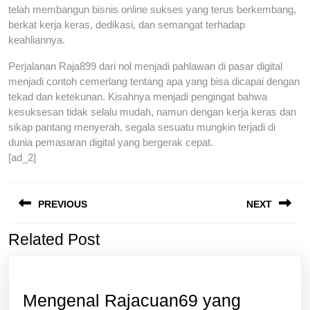
telah membangun bisnis online sukses yang terus berkembang,
berkat kerja keras, dedikasi, dan semangat terhadap
keahliannya.
Perjalanan Raja899 dari nol menjadi pahlawan di pasar digital
menjadi contoh cemerlang tentang apa yang bisa dicapai dengan
tekad dan ketekunan. Kisahnya menjadi pengingat bahwa
kesuksesan tidak selalu mudah, namun dengan kerja keras dan
sikap pantang menyerah, segala sesuatu mungkin terjadi di
dunia pemasaran digital yang bergerak cepat.
[ad_2]
Post
PREVIOUS
NEXT
navigation
Related Post
Previous
Next
post:
post:
Mengenal Rajacuan69 yang