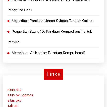
Pengguna Baru
Majestibet: Panduan Utama Sukses Taruhan Online
Pengertian Saung4D: Panduan Komprehensif untuk
Pemula
Memahami Ahlicasino: Panduan Komprehensif
Links
situs pkv
situs pkv games
situs pkv
judi qq