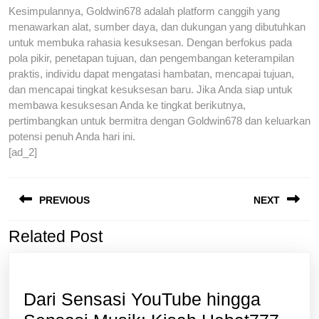
Kesimpulannya, Goldwin678 adalah platform canggih yang
menawarkan alat, sumber daya, dan dukungan yang dibutuhkan
untuk membuka rahasia kesuksesan. Dengan berfokus pada
pola pikir, penetapan tujuan, dan pengembangan keterampilan
praktis, individu dapat mengatasi hambatan, mencapai tujuan,
dan mencapai tingkat kesuksesan baru. Jika Anda siap untuk
membawa kesuksesan Anda ke tingkat berikutnya,
pertimbangkan untuk bermitra dengan Goldwin678 dan keluarkan
potensi penuh Anda hari ini.
[ad_2]
Post
PREVIOUS
NEXT
navigation
Related Post
Previous
Next
post:
post:
Dari Sensasi YouTube hingga