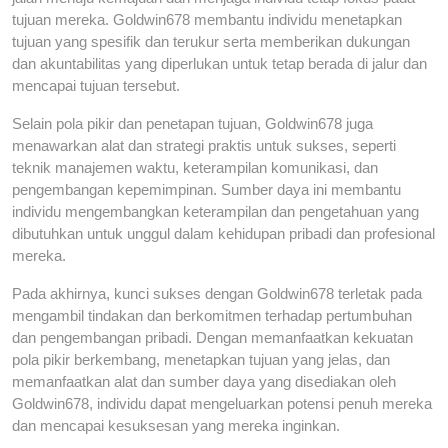
tujuan mereka. Goldwin678 membantu individu menetapkan
tujuan yang spesifik dan terukur serta memberikan dukungan
dan akuntabilitas yang diperlukan untuk tetap berada di jalur dan
mencapai tujuan tersebut.
Selain pola pikir dan penetapan tujuan, Goldwin678 juga
menawarkan alat dan strategi praktis untuk sukses, seperti
teknik manajemen waktu, keterampilan komunikasi, dan
pengembangan kepemimpinan. Sumber daya ini membantu
individu mengembangkan keterampilan dan pengetahuan yang
dibutuhkan untuk unggul dalam kehidupan pribadi dan profesional
mereka.
Pada akhirnya, kunci sukses dengan Goldwin678 terletak pada
mengambil tindakan dan berkomitmen terhadap pertumbuhan
dan pengembangan pribadi. Dengan memanfaatkan kekuatan
pola pikir berkembang, menetapkan tujuan yang jelas, dan
memanfaatkan alat dan sumber daya yang disediakan oleh
Goldwin678, individu dapat mengeluarkan potensi penuh mereka
dan mencapai kesuksesan yang mereka inginkan.