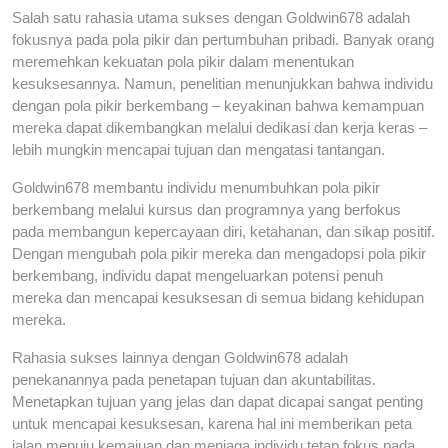
Salah satu rahasia utama sukses dengan Goldwin678 adalah
fokusnya pada pola pikir dan pertumbuhan pribadi. Banyak orang
meremehkan kekuatan pola pikir dalam menentukan
kesuksesannya. Namun, penelitian menunjukkan bahwa individu
dengan pola pikir berkembang – keyakinan bahwa kemampuan
mereka dapat dikembangkan melalui dedikasi dan kerja keras –
lebih mungkin mencapai tujuan dan mengatasi tantangan.
Goldwin678 membantu individu menumbuhkan pola pikir
berkembang melalui kursus dan programnya yang berfokus
pada membangun kepercayaan diri, ketahanan, dan sikap positif.
Dengan mengubah pola pikir mereka dan mengadopsi pola pikir
berkembang, individu dapat mengeluarkan potensi penuh
mereka dan mencapai kesuksesan di semua bidang kehidupan
mereka.
Rahasia sukses lainnya dengan Goldwin678 adalah
penekanannya pada penetapan tujuan dan akuntabilitas.
Menetapkan tujuan yang jelas dan dapat dicapai sangat penting
untuk mencapai kesuksesan, karena hal ini memberikan peta
jalan menuju kemajuan dan menjaga individu tetap fokus pada