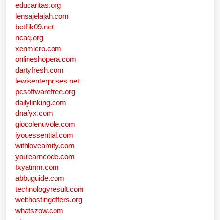
educaritas.org
lensajelajah.com
betflik09.net
ncaq.org
xenmicro.com
onlineshopera.com
dartyfresh.com
lewisenterprises.net
pcsoftwarefree.org
dailylinking.com
dnafyx.com
giocolenuvole.com
iyouessential.com
withloveamity.com
youlearncode.com
fxyatirim.com
abbuguide.com
technologyresult.com
webhostingoffers.org
whatszow.com