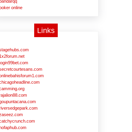
bandarqq
poker online
Links
stagehubs.com
1x2forum.net
login99bet.com
secretcourtesans.com
onlinebahisforum1.com
chicagoheadline.com
camming.org
rajalion88.com
goupuntacana.com
riversedgepark.com
zaseez.com
catchycrunch.com
nofaphub.com