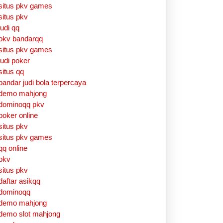
situs pkv games
situs pkv
judi qq
pkv bandarqq
situs pkv games
judi poker
situs qq
bandar judi bola terpercaya
demo mahjong
dominoqq pkv
poker online
situs pkv
situs pkv games
qq online
pkv
situs pkv
daftar asikqq
dominoqq
demo mahjong
demo slot mahjong