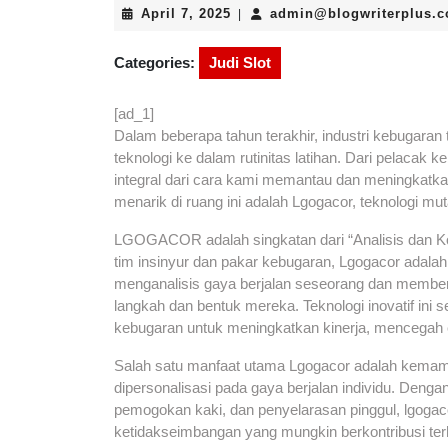
April
April 7, 2025
admin@blogwriterplus.
|
7,
2025
Categories:
Judi Slot
[ad_1]
Dalam beberapa tahun terakhir, industri kebugara
teknologi ke dalam rutinitas latihan. Dari pelacak k
integral dari cara kami memantau dan meningkatka
menarik di ruang ini adalah Lgogacor, teknologi mut
LGOGACOR adalah singkatan dari “Analisis dan Ko
tim insinyur dan pakar kebugaran, Lgogacor adala
menganalisis gaya berjalan seseorang dan member
langkah dan bentuk mereka. Teknologi inovatif ini s
kebugaran untuk meningkatkan kinerja, mencegah 
Salah satu manfaat utama Lgogacor adalah kemam
dipersonalisasi pada gaya berjalan individu. Dengan
pemogokan kaki, dan penyelarasan pinggul, lgogac
ketidakseimbangan yang mungkin berkontribusi terh