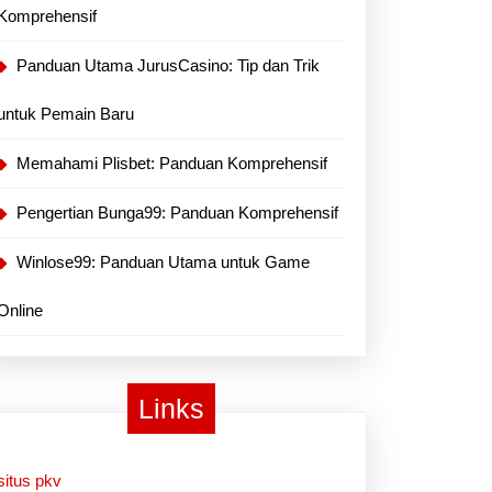
Komprehensif
Panduan Utama JurusCasino: Tip dan Trik
untuk Pemain Baru
Memahami Plisbet: Panduan Komprehensif
Pengertian Bunga99: Panduan Komprehensif
Winlose99: Panduan Utama untuk Game
Online
Links
situs pkv