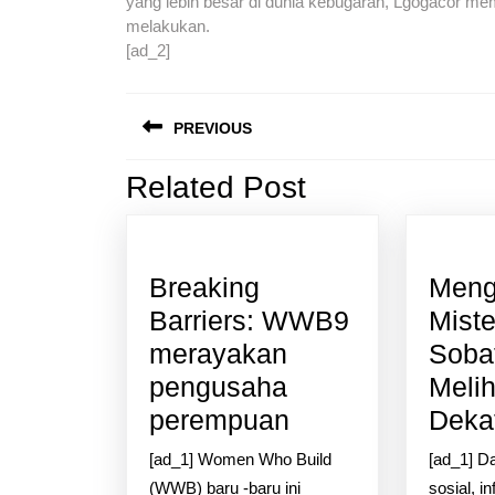
yang lebih besar di dunia kebugaran, Lgogacor mem
melakukan.
[ad_2]
Post
PREVIOUS
navigation
Related Post
Previous
post:
Breaking
Meng
Barriers: WWB9
Miste
merayakan
Soba
pengusaha
Melih
Breaking
perempuan
Dekat
Barriers:
[ad_1] Women Who Build
[ad_1] D
WWB9
(WWB) baru -baru ini
sosial, i