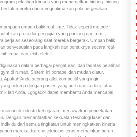
program pelatihan khusus yang menargetkan bidang -bidang
n bentuk mereka dan mengoptimalkan pola pergerakan
mampuan umpan balik real-time. Tidak seperti metode
mbutuhkan prosedur pengujian yang panjang dan rumit,
a berjalan seseorang saat mereka bergerak. Umpan balik
kan penyesuaian pada langkah dan bentuknya secara real-
ih cepat dan lebih efektif.
gunakan dalam berbagai pengaturan, dari fasilitas pelatihan
ga gym di rumah. Sistem ini portabel dan mudah diatur,
 Apakah Anda seorang atlet kompetitif yang ingin
 yang bekerja dengan pasien yang pulih dari cedera, atau
knik lari Anda, Lgogacor dapat membantu Anda mencapai
rmainan di industri kebugaran, menawarkan pendekatan
alan. Dengan memanfaatkan kekuatan teknologi laser dan
u individu dari semua tingkatan untuk meningkatkan kinerja
enuh mereka. Karena teknologi terus memainkan peran