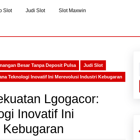
 Slot
Judi Slot
Slot Maxwin
enangan Besar Tanpa Deposit Pulsa
Judi Slot
 Teknologi Inovatif Ini Merevolusi Industri Kebugaran
kuatan Lgogacor:
i Inovatif Ini
i Kebugaran