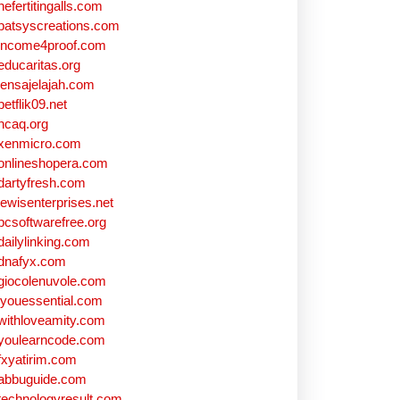
nefertitingalls.com
patsyscreations.com
income4proof.com
educaritas.org
lensajelajah.com
betflik09.net
ncaq.org
xenmicro.com
onlineshopera.com
dartyfresh.com
lewisenterprises.net
pcsoftwarefree.org
dailylinking.com
dnafyx.com
giocolenuvole.com
iyouessential.com
withloveamity.com
youlearncode.com
fxyatirim.com
abbuguide.com
technologyresult.com