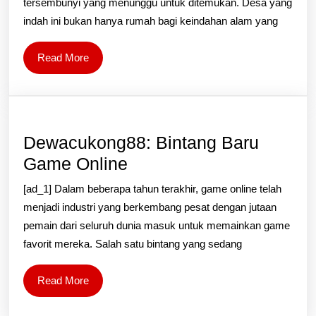
Sejarah
tersembunyi yang menunggu untuk ditemukan. Desa yang
indah ini bukan hanya rumah bagi keindahan alam yang
Bantengme
yang
Read
Read More
kaya
More
Dewacukong88: Bintang Baru
Dewacukong88:
Game Online
Bintang
[ad_1] Dalam beberapa tahun terakhir, game online telah
Baru
menjadi industri yang berkembang pesat dengan jutaan
Game
pemain dari seluruh dunia masuk untuk memainkan game
favorit mereka. Salah satu bintang yang sedang
Online
Read
Read More
More