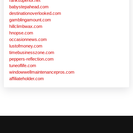
ranksuperior.net
babystepahead.com
destinationoverlooked.com
gamblingamount.com
hillclimbwax.com
hnopse.com
occasionnews.com
lustofmoney.com
timebusinesszone.com
peppers-reflection.com
tuneoflife.com
windowwellmaintenancepros.com
affiliateholder.com