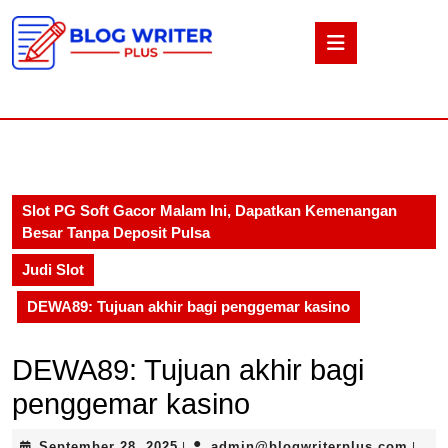
Skip
to
Open
content
Button
Skip
to
content
Slot PG Soft Gacor Malam Ini, Dapatkan Kemenangan
Besar Tanpa Deposit Pulsa
Judi Slot
DEWA89: Tujuan akhir bagi penggemar kasino
DEWA89: Tujuan akhir bagi
penggemar kasino
September
admi
September 28, 2025
admin@blogwriterplus.com
|
|