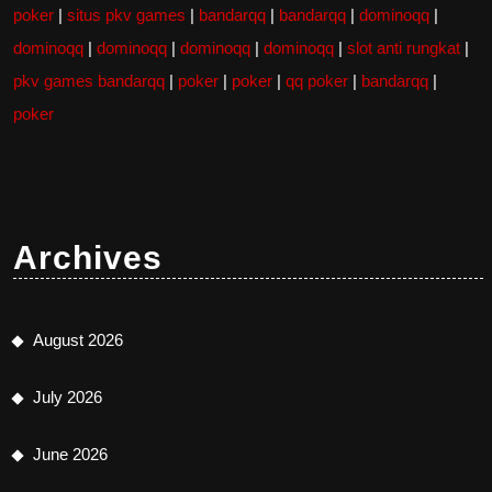
poker
|
situs pkv games
|
bandarqq
|
bandarqq
|
dominoqq
|
dominoqq
|
dominoqq
|
dominoqq
|
dominoqq
|
slot anti rungkat
|
pkv games bandarqq
|
poker
|
poker
|
qq poker
|
bandarqq
|
poker
Archives
August 2026
July 2026
June 2026