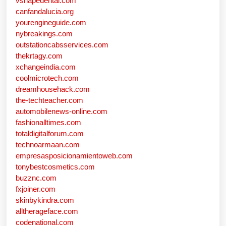
vshapedental.com
canfandalucia.org
yourengineguide.com
nybreakings.com
outstationcabsservices.com
thekrtagy.com
xchangeindia.com
coolmicrotech.com
dreamhousehack.com
the-techteacher.com
automobilenews-online.com
fashionalltimes.com
totaldigitalforum.com
technoarmaan.com
empresasposicionamientoweb.com
tonybestcosmetics.com
buzznc.com
fxjoiner.com
skinbykindra.com
alltherageface.com
codenational.com