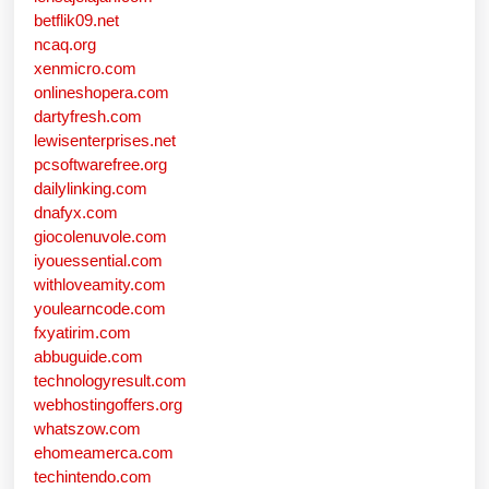
betflik09.net
ncaq.org
xenmicro.com
onlineshopera.com
dartyfresh.com
lewisenterprises.net
pcsoftwarefree.org
dailylinking.com
dnafyx.com
giocolenuvole.com
iyouessential.com
withloveamity.com
youlearncode.com
fxyatirim.com
abbuguide.com
technologyresult.com
webhostingoffers.org
whatszow.com
ehomeamerca.com
techintendo.com