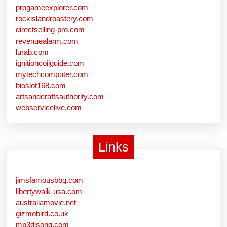
progameexplorer.com
rockislandroastery.com
directselling-pro.com
revenuealarm.com
lurab.com
ignitioncoilguide.com
mytechcomputer.com
bioslot168.com
artsandcraftsauthority.com
webservicelive.com
Links
jimsfamousbbq.com
libertywalk-usa.com
australiamovie.net
gizmobird.co.uk
mp3djsong.com