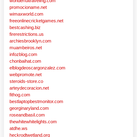
wonderfultraveling.com
promocioname.net
wimaxworld.com
freeonlinecricketgames.net
bestcashing.biz
firerestrictions.us
archiesbrooklyn.com
muambeiros.net
infozblog.com
chonbaihat.com
elblogdeoscargonzalez.com
webpromote.net
steroids-store.co
arteydecoracion.net
fithog.com
bestlaptopbestmonitor.com
georginaryland.com
roseandbasil.com
thewhitewhitelights.com
atdhe.ws
heckrodtwetland.org