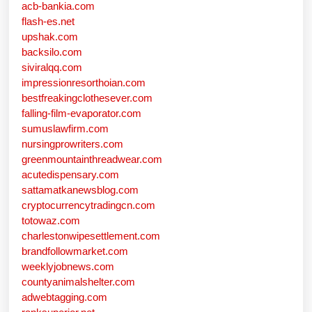
acb-bankia.com
flash-es.net
upshak.com
backsilo.com
siviralqq.com
impressionresorthoian.com
bestfreakingclothesever.com
falling-film-evaporator.com
sumuslawfirm.com
nursingprowriters.com
greenmountainthreadwear.com
acutedispensary.com
sattamatkanewsblog.com
cryptocurrencytradingcn.com
totowaz.com
charlestonwipesettlement.com
brandfollowmarket.com
weeklyjobnews.com
countyanimalshelter.com
adwebtagging.com