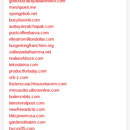
gotisouizakayabakeneko.com
meshpoint.me
spongebob.net
busyboxintl.com
auttayanratchapak.com
postcoffeebarva.com
elteatromilliondollar.com
burgerkingfranchise.org
vallarpadathamma.net
realworldsize.com
teknolama.com
productforbaby.com
orb-z.com
fosterscoachhousetavern.com
mesasdecultivoonline.com
boilersnbits.com
latestviralpost.com
newfreearticle.com
blitzpowerusa.com
gardenofeaten.com
hycys05.com