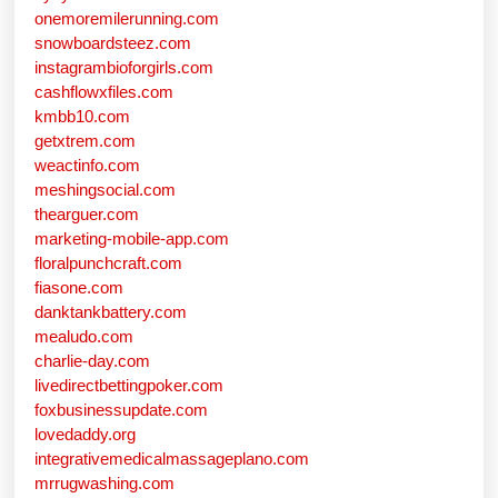
onemoremilerunning.com
snowboardsteez.com
instagrambioforgirls.com
cashflowxfiles.com
kmbb10.com
getxtrem.com
weactinfo.com
meshingsocial.com
thearguer.com
marketing-mobile-app.com
floralpunchcraft.com
fiasone.com
danktankbattery.com
mealudo.com
charlie-day.com
livedirectbettingpoker.com
foxbusinessupdate.com
lovedaddy.org
integrativemedicalmassageplano.com
mrrugwashing.com