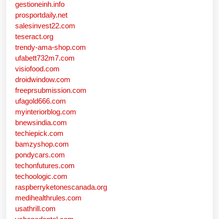
gestioneinh.info
prosportdaily.net
salesinvest22.com
teseract.org
trendy-ama-shop.com
ufabett732m7.com
visiofood.com
droidwindow.com
freeprsubmission.com
ufagold666.com
myinteriorblog.com
bnewsindia.com
techiepick.com
bamzyshop.com
pondycars.com
techonfutures.com
techoologic.com
raspberryketonescanada.org
medihealthrules.com
usathrill.com