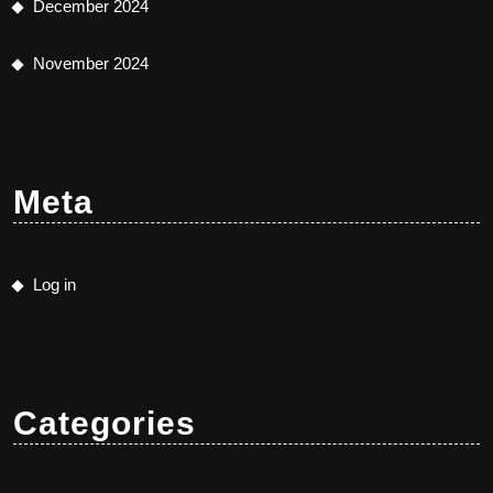
December 2024
November 2024
Meta
Log in
Categories