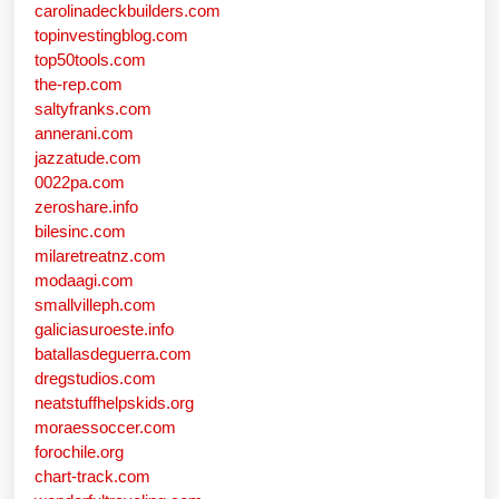
carolinadeckbuilders.com
topinvestingblog.com
top50tools.com
the-rep.com
saltyfranks.com
annerani.com
jazzatude.com
0022pa.com
zeroshare.info
bilesinc.com
milaretreatnz.com
modaagi.com
smallvilleph.com
galiciasuroeste.info
batallasdeguerra.com
dregstudios.com
neatstuffhelpskids.org
moraessoccer.com
forochile.org
chart-track.com