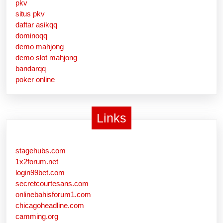
pkv
situs pkv
daftar asikqq
dominoqq
demo mahjong
demo slot mahjong
bandarqq
poker online
Links
stagehubs.com
1x2forum.net
login99bet.com
secretcourtesans.com
onlinebahisforum1.com
chicagoheadline.com
camming.org