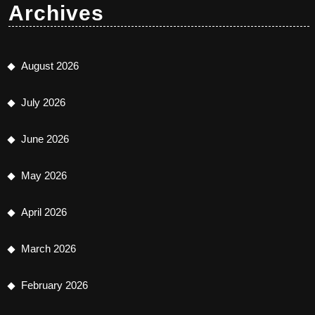
Archives
August 2026
July 2026
June 2026
May 2026
April 2026
March 2026
February 2026