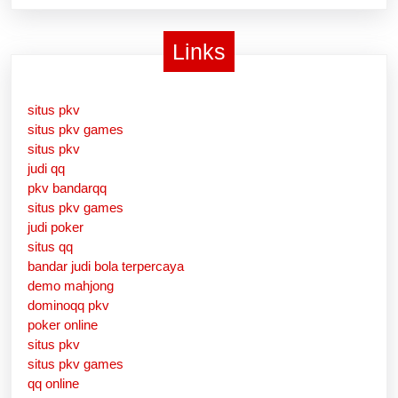
Links
situs pkv
situs pkv games
situs pkv
judi qq
pkv bandarqq
situs pkv games
judi poker
situs qq
bandar judi bola terpercaya
demo mahjong
dominoqq pkv
poker online
situs pkv
situs pkv games
qq online