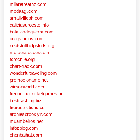
milaretreatnz.com
modaagi.com
smallvilleph.com
galiciasuroeste.info
batallasdeguerra.com
dregstudios.com
neatstuffhelpskids.org
moraessoccer.com
forochile.org
chart-track.com
wonderfultraveling.com
promocioname.net
wimaxworld.com
freeonlinecricketgames.net
bestcashing.biz
firerestrictions.us
archiesbrooklyn.com
muambeiros.net
infozblog.com
chonbaihat.com