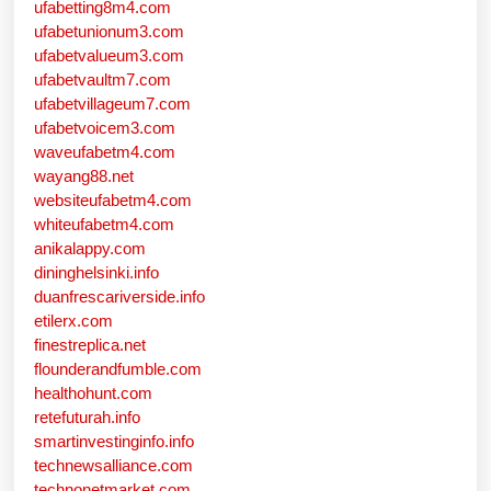
ufabetting8m4.com
ufabetunionum3.com
ufabetvalueum3.com
ufabetvaultm7.com
ufabetvillageum7.com
ufabetvoicem3.com
waveufabetm4.com
wayang88.net
websiteufabetm4.com
whiteufabetm4.com
anikalappy.com
dininghelsinki.info
duanfrescariverside.info
etilerx.com
finestreplica.net
flounderandfumble.com
healthohunt.com
retefuturah.info
smartinvestinginfo.info
technewsalliance.com
technonetmarket.com