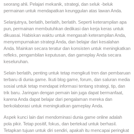
seorang ahli. Pelajari mekanik, strategi, dan seluk -beluk
permainan untuk mendapatkan keunggulan atas lawan Anda.
Selanjutnya, berlatih, berlatih, berlatih. Seperti keterampilan apa
pun, permainan membutuhkan dedikasi dan kerja keras untuk
dikuasai. Habiskan waktu untuk mengasah keterampilan Anda,
menyempurnakan strategi Anda, dan belajar dari kesalahan
Anda. Mainkan secara teratur dan konsisten untuk meningkatkan
refleks, pengambilan keputusan, dan gameplay Anda secara
keseluruhan.
Selain berlatih, penting untuk tetap mengikuti tren dan pembaruan
terbaru di dunia game. Ikuti blog game, forum, dan saluran media
sosial untuk tetap mendapat informasi tentang strategi, tip, dan
trik baru. Jaringan dengan pemain lain juga dapat bermanfaat,
karena Anda dapat belajar dari pengalaman mereka dan
berkolaborasi untuk meningkatkan gameplay Anda.
Aspek kunci lain dari mendominasi dunia game online adalah
pola pikir. Tetap positif, fokus, dan bertekad untuk berhasil.
Tetapkan tujuan untuk diri sendiri, apakah itu mencapai peringkat