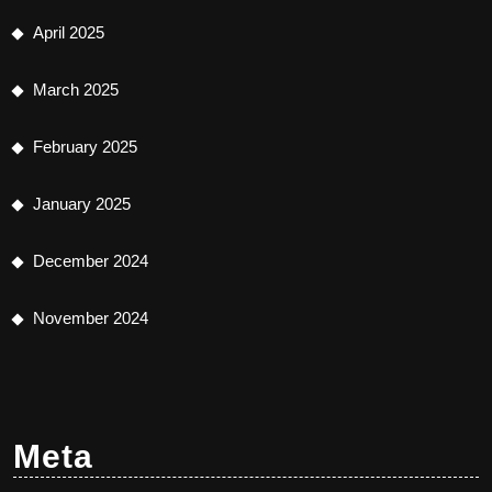
April 2025
March 2025
February 2025
January 2025
December 2024
November 2024
Meta