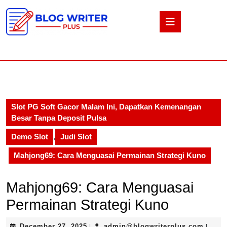
Skip
to
Open
content
Button
Skip
to
content
Slot PG Soft Gacor Malam Ini, Dapatkan Kemenangan
Besar Tanpa Deposit Pulsa
Demo Slot
,
Judi Slot
Mahjong69: Cara Menguasai Permainan Strategi Kuno
Mahjong69: Cara Menguasai
Permainan Strategi Kuno
December
admin
December 27, 2025
admin@blogwriterplus.com
|
|