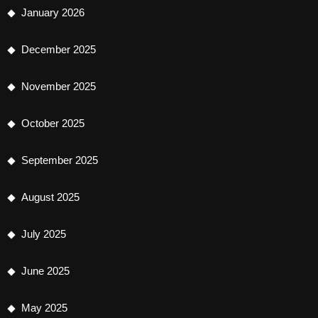
January 2026
December 2025
November 2025
October 2025
September 2025
August 2025
July 2025
June 2025
May 2025