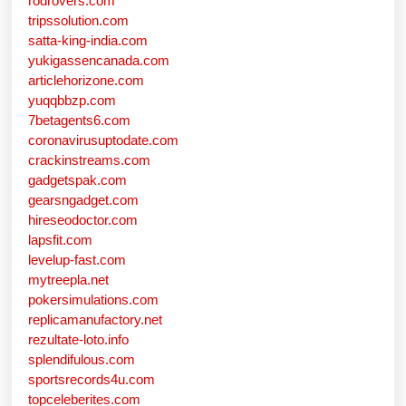
rodrovers.com
tripssolution.com
satta-king-india.com
yukigassencanada.com
articlehorizone.com
yuqqbbzp.com
7betagents6.com
coronavirusuptodate.com
crackinstreams.com
gadgetspak.com
gearsngadget.com
hireseodoctor.com
lapsfit.com
levelup-fast.com
mytreepla.net
pokersimulations.com
replicamanufactory.net
rezultate-loto.info
splendifulous.com
sportsrecords4u.com
topceleberites.com