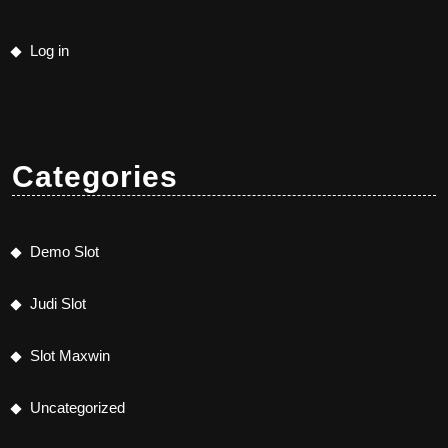
Log in
Categories
Demo Slot
Judi Slot
Slot Maxwin
Uncategorized