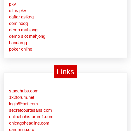
pkv
situs pkv
daftar asikqq
dominoqq
demo mahjong
demo slot mahjong
bandarqq
poker online
Links
stagehubs.com
1x2forum.net
login99bet.com
secretcourtesans.com
onlinebahisforum1.com
chicagoheadline.com
camming.org