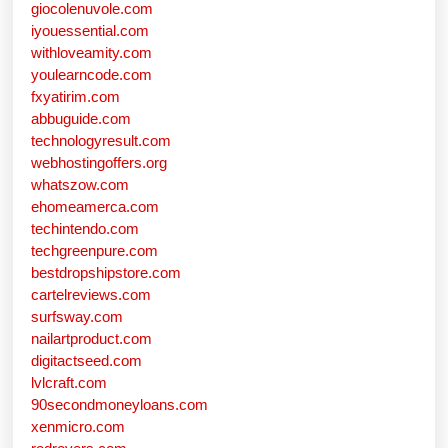
giocolenuvole.com
iyouessential.com
withloveamity.com
youlearncode.com
fxyatirim.com
abbuguide.com
technologyresult.com
webhostingoffers.org
whatszow.com
ehomeamerca.com
techintendo.com
techgreenpure.com
bestdropshipstore.com
cartelreviews.com
surfsway.com
nailartproduct.com
digitactseed.com
lvlcraft.com
90secondmoneyloans.com
xenmicro.com