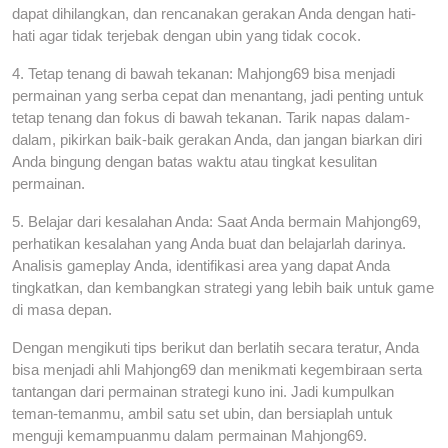
dapat dihilangkan, dan rencanakan gerakan Anda dengan hati-
hati agar tidak terjebak dengan ubin yang tidak cocok.
4. Tetap tenang di bawah tekanan: Mahjong69 bisa menjadi
permainan yang serba cepat dan menantang, jadi penting untuk
tetap tenang dan fokus di bawah tekanan. Tarik napas dalam-
dalam, pikirkan baik-baik gerakan Anda, dan jangan biarkan diri
Anda bingung dengan batas waktu atau tingkat kesulitan
permainan.
5. Belajar dari kesalahan Anda: Saat Anda bermain Mahjong69,
perhatikan kesalahan yang Anda buat dan belajarlah darinya.
Analisis gameplay Anda, identifikasi area yang dapat Anda
tingkatkan, dan kembangkan strategi yang lebih baik untuk game
di masa depan.
Dengan mengikuti tips berikut dan berlatih secara teratur, Anda
bisa menjadi ahli Mahjong69 dan menikmati kegembiraan serta
tantangan dari permainan strategi kuno ini. Jadi kumpulkan
teman-temanmu, ambil satu set ubin, dan bersiaplah untuk
menguji kemampuanmu dalam permainan Mahjong69.