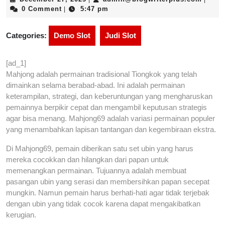
27,
0 Comment
5:47 pm
|
2025
Categories:
Demo Slot
Judi Slot
[ad_1]
Mahjong adalah permainan tradisional Tiongkok yang telah
dimainkan selama berabad-abad. Ini adalah permainan
keterampilan, strategi, dan keberuntungan yang mengharuskan
pemainnya berpikir cepat dan mengambil keputusan strategis
agar bisa menang. Mahjong69 adalah variasi permainan populer
yang menambahkan lapisan tantangan dan kegembiraan ekstra.
Di Mahjong69, pemain diberikan satu set ubin yang harus
mereka cocokkan dan hilangkan dari papan untuk
memenangkan permainan. Tujuannya adalah membuat
pasangan ubin yang serasi dan membersihkan papan secepat
mungkin. Namun pemain harus berhati-hati agar tidak terjebak
dengan ubin yang tidak cocok karena dapat mengakibatkan
kerugian.