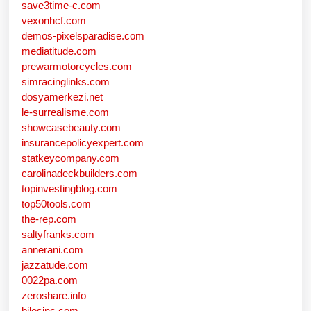
save3time-c.com
vexonhcf.com
demos-pixelsparadise.com
mediatitude.com
prewarmotorcycles.com
simracinglinks.com
dosyamerkezi.net
le-surrealisme.com
showcasebeauty.com
insurancepolicyexpert.com
statkeycompany.com
carolinadeckbuilders.com
topinvestingblog.com
top50tools.com
the-rep.com
saltyfranks.com
annerani.com
jazzatude.com
0022pa.com
zeroshare.info
bilesinc.com