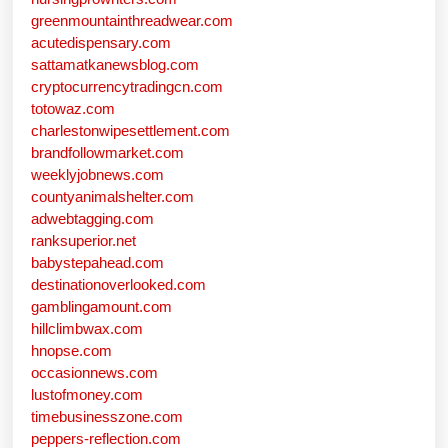
greenmountainthreadwear.com
acutedispensary.com
sattamatkanewsblog.com
cryptocurrencytradingcn.com
totowaz.com
charlestonwipesettlement.com
brandfollowmarket.com
weeklyjobnews.com
countyanimalshelter.com
adwebtagging.com
ranksuperior.net
babystepahead.com
destinationoverlooked.com
gamblingamount.com
hillclimbwax.com
hnopse.com
occasionnews.com
lustofmoney.com
timebusinesszone.com
peppers-reflection.com