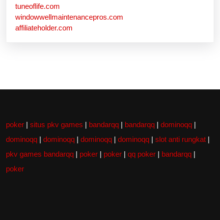
tuneoflife.com
windowwellmaintenancepros.com
affiliateholder.com
poker
|
situs pkv games
|
bandarqq
|
bandarqq
|
dominoqq
|
dominoqq
|
dominoqq
|
dominoqq
|
dominoqq
|
slot anti rungkat
|
pkv games bandarqq
|
poker
|
poker
|
qq poker
|
bandarqq
|
poker