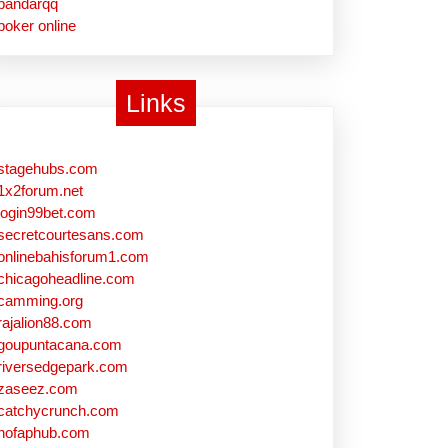
bandarqq
poker online
Links
stagehubs.com
1x2forum.net
login99bet.com
secretcourtesans.com
onlinebahisforum1.com
chicagoheadline.com
camming.org
rajalion88.com
goupuntacana.com
riversedgepark.com
zaseez.com
catchycrunch.com
nofaphub.com