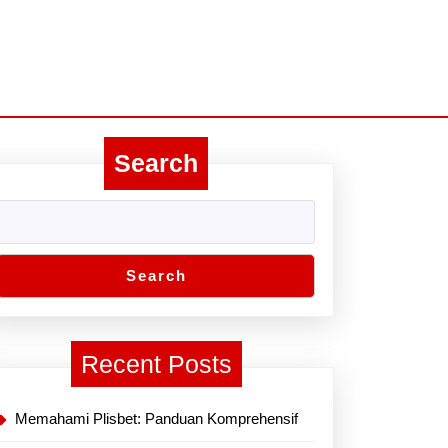
Search
Search
Recent Posts
Memahami Plisbet: Panduan Komprehensif