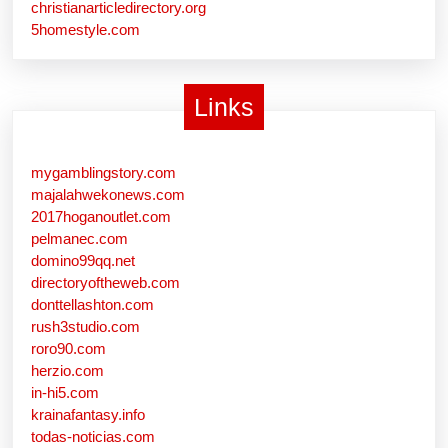
christianarticledirectory.org
5homestyle.com
Links
mygamblingstory.com
majalahwekonews.com
2017hoganoutlet.com
pelmanec.com
domino99qq.net
directoryoftheweb.com
donttellashton.com
rush3studio.com
roro90.com
herzio.com
in-hi5.com
krainafantasy.info
todas-noticias.com