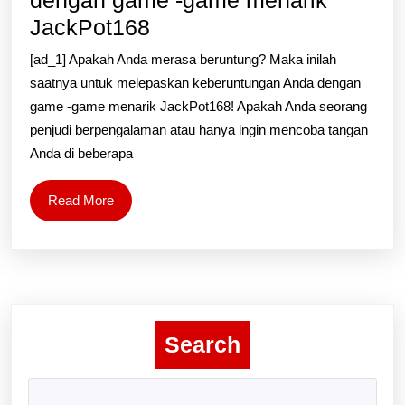
Lepaskan
JackPot168
keberuntungan
[ad_1] Apakah Anda merasa beruntung? Maka inilah
Anda
saatnya untuk melepaskan keberuntungan Anda dengan
dengan
game -game menarik JackPot168! Apakah Anda seorang
penjudi berpengalaman atau hanya ingin mencoba tangan
game
Anda di beberapa
-
game
Read
Read More
menarik
More
JackPot168
Search