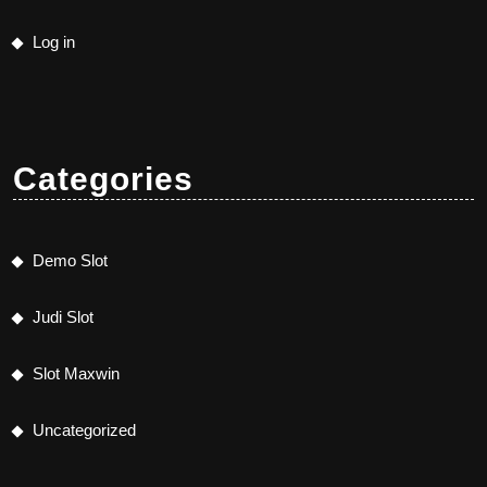
Log in
Categories
Demo Slot
Judi Slot
Slot Maxwin
Uncategorized