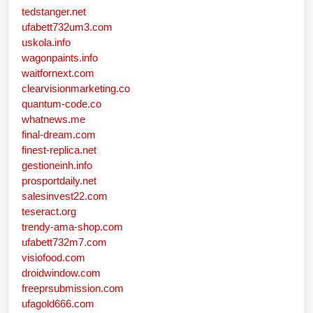
tedstanger.net
ufabett732um3.com
uskola.info
wagonpaints.info
waitfornext.com
clearvisionmarketing.co
quantum-code.co
whatnews.me
final-dream.com
finest-replica.net
gestioneinh.info
prosportdaily.net
salesinvest22.com
teseract.org
trendy-ama-shop.com
ufabett732m7.com
visiofood.com
droidwindow.com
freeprsubmission.com
ufagold666.com