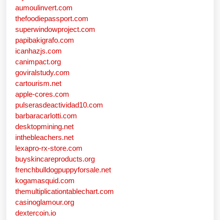
aumoulinvert.com
thefoodiepassport.com
superwindowproject.com
papibakigrafo.com
icanhazjs.com
canimpact.org
goviralstudy.com
cartourism.net
apple-cores.com
pulserasdeactividad10.com
barbaracarlotti.com
desktopmining.net
inthebleachers.net
lexapro-rx-store.com
buyskincareproducts.org
frenchbulldogpuppyforsale.net
kogamasquid.com
themultiplicationtablechart.com
casinoglamour.org
dextercoin.io