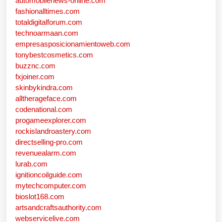
automobilenews-online.com
fashionalltimes.com
totaldigitalforum.com
technoarmaan.com
empresasposicionamientoweb.com
tonybestcosmetics.com
buzznc.com
fxjoiner.com
skinbykindra.com
alltherageface.com
codenational.com
progameexplorer.com
rockislandroastery.com
directselling-pro.com
revenuealarm.com
lurab.com
ignitioncoilguide.com
mytechcomputer.com
bioslot168.com
artsandcraftsauthority.com
webservicelive.com