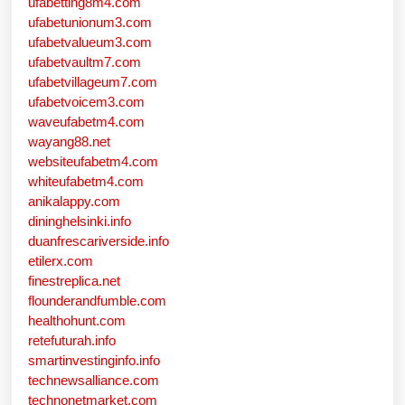
ufabetting8m4.com
ufabetunionum3.com
ufabetvalueum3.com
ufabetvaultm7.com
ufabetvillageum7.com
ufabetvoicem3.com
waveufabetm4.com
wayang88.net
websiteufabetm4.com
whiteufabetm4.com
anikalappy.com
dininghelsinki.info
duanfrescariverside.info
etilerx.com
finestreplica.net
flounderandfumble.com
healthohunt.com
retefuturah.info
smartinvestinginfo.info
technewsalliance.com
technonetmarket.com