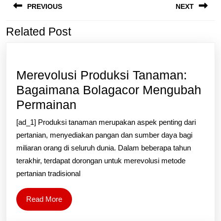
PREVIOUS
NEXT
navigation
Related Post
Previous
Next
post:
post:
Merevolusi Produksi Tanaman:
Bagaimana Bolagacor Mengubah
Merevolusi
Permainan
Produksi
[ad_1] Produksi tanaman merupakan aspek penting dari
Tanaman:
pertanian, menyediakan pangan dan sumber daya bagi
Bagaimana
miliaran orang di seluruh dunia. Dalam beberapa tahun
terakhir, terdapat dorongan untuk merevolusi metode
Bolagacor
pertanian tradisional
Mengubah
Permainan
Read
Read More
More