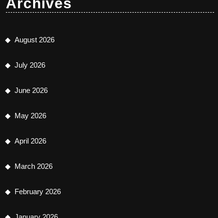
Archives
August 2026
July 2026
June 2026
May 2026
April 2026
March 2026
February 2026
January 2026