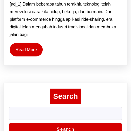
Rap
[ad_1] Dalam beberapa tahun terakhir, teknologi telah
Men
merevolusi cara kita hidup, bekerja, dan bermain. Dari
Indu
platform e-commerce hingga aplikasi ride-sharing, era
digital telah mengubah industri tradisional dan membuka
Trad
jalan bagi
dan
Me
Read
Read More
Jal
More
bag
Ino
Search
Search