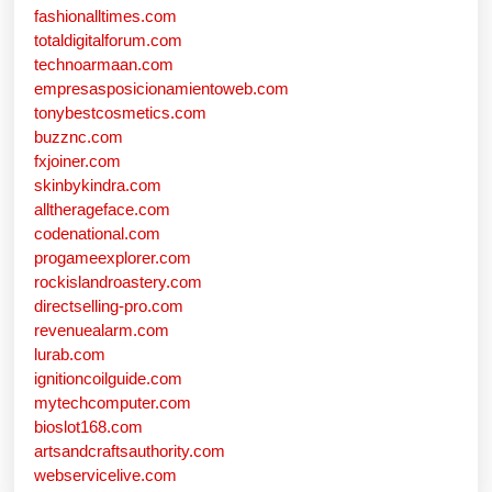
fashionalltimes.com
totaldigitalforum.com
technoarmaan.com
empresasposicionamientoweb.com
tonybestcosmetics.com
buzznc.com
fxjoiner.com
skinbykindra.com
alltherageface.com
codenational.com
progameexplorer.com
rockislandroastery.com
directselling-pro.com
revenuealarm.com
lurab.com
ignitioncoilguide.com
mytechcomputer.com
bioslot168.com
artsandcraftsauthority.com
webservicelive.com