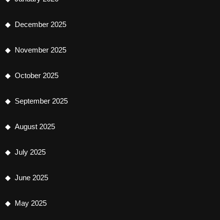
December 2025
November 2025
October 2025
September 2025
August 2025
July 2025
June 2025
May 2025