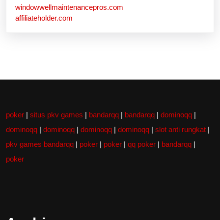
windowwellmaintenancepros.com
affiliateholder.com
poker
|
situs pkv games
|
bandarqq
|
bandarqq
|
dominoqq
|
dominoqq
|
dominoqq
|
dominoqq
|
dominoqq
|
slot anti rungkat
|
pkv games bandarqq
|
poker
|
poker
|
qq poker
|
bandarqq
|
poker