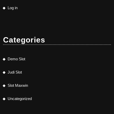
Log in
Categories
Demo Slot
Judi Slot
Slot Maxwin
Uncategorized