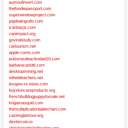
aumoulinvert.com
thefoodiepassport.com
superwindowproject.com
papibakigrafo.com
icanhazjs.com
canimpact.org
goviralstudy.com
cartourism.net
apple-cores.com
pulserasdeactividad10.com
barbaracarlotti.com
desktopmining.net
inthebleachers.net
lexapro-rx-store.com
buyskincareproducts.org
frenchbulldogpuppyforsale.net
kogamasquid.com
themultiplicationtablechart.com
casinoglamour.org
dextercoin.io
christianarticledirectory.org