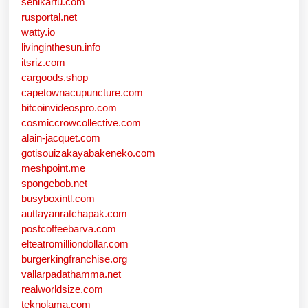
senikartu.com
rusportal.net
watty.io
livinginthesun.info
itsriz.com
cargoods.shop
capetownacupuncture.com
bitcoinvideospro.com
cosmiccrowcollective.com
alain-jacquet.com
gotisouizakayabakeneko.com
meshpoint.me
spongebob.net
busyboxintl.com
auttayanratchapak.com
postcoffeebarva.com
elteatromilliondollar.com
burgerkingfranchise.org
vallarpadathamma.net
realworldsize.com
teknolama.com