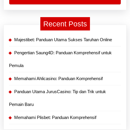
Recent Posts
Majestibet: Panduan Utama Sukses Taruhan Online
Pengertian Saung4D: Panduan Komprehensif untuk
Pemula
Memahami Ahlicasino: Panduan Komprehensif
Panduan Utama JurusCasino: Tip dan Trik untuk
Pemain Baru
Memahami Plisbet: Panduan Komprehensif