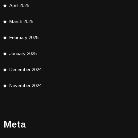
April 2025
March 2025
February 2025
January 2025
December 2024
November 2024
Meta