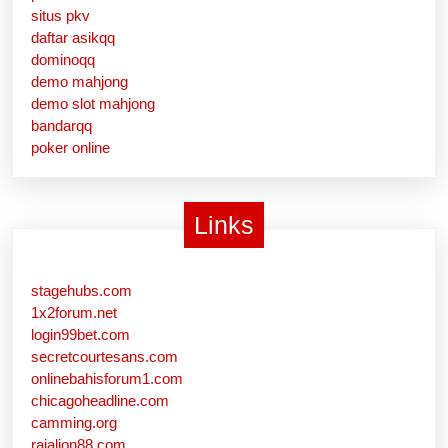
situs pkv
daftar asikqq
dominoqq
demo mahjong
demo slot mahjong
bandarqq
poker online
Links
stagehubs.com
1x2forum.net
login99bet.com
secretcourtesans.com
onlinebahisforum1.com
chicagoheadline.com
camming.org
rajalion88.com