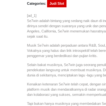
2025
Categories:
Judi Slot
[ad_1]
Se7win adalah bintang yang sedang naik daun di i
dirinya sendiri dengan suaranya yang unik dan pe
Angeles, California, Se7win menemukan hasratnya
sejak saat itu.
Musik Se7win adalah perpaduan antara R&B, Soul,
Vokalnya yang halus dan lirik introspektif telah b
penggemar yang berdedikasi dan pujian kritis.
Selain bakat musiknya, Se7win juga seorang penuli
pendekatan langsung untuk membuat musiknya. Dia 
dunia di sekitarnya, menciptakan lagu -lagu yang b
Kenaikan ketenaran Se7win telah cepat, dengan sing
platform musik dan mendaratkannya di radar orang da
dan kolaborasi yang sukses, semakin memperkuat t
Tapi bukan hanya musiknya yang membedakan Se7w