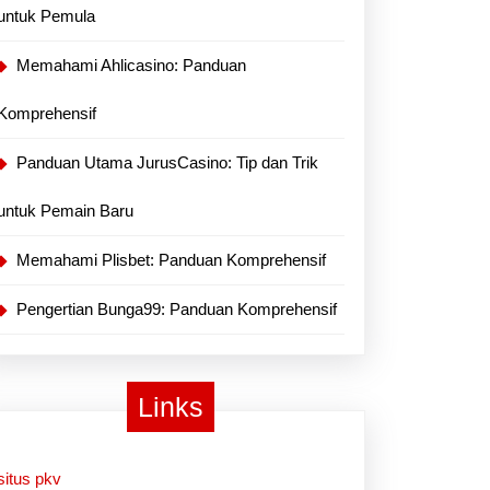
untuk Pemula
Memahami Ahlicasino: Panduan
Komprehensif
Panduan Utama JurusCasino: Tip dan Trik
untuk Pemain Baru
Memahami Plisbet: Panduan Komprehensif
Pengertian Bunga99: Panduan Komprehensif
Links
situs pkv