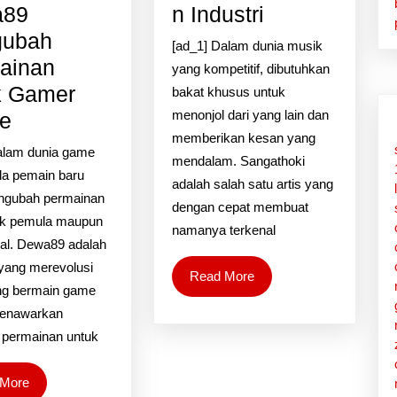
Sangathoki:
a89
n Industri
Suara
ubah
[ad_1] Dalam dunia musik
yang
ainan
yang kompetitif, dibutuhkan
Menggempar
k Gamer
bakat khusus untuk
Dari
menonjol dari yang lain dan
Industri
ne
memberikan kesan yang
Pemula
alam dunia game
mendalam. Sangathoki
hingga
ada pemain baru
adalah salah satu artis yang
Pro:
ngubah permainan
dengan cepat membuat
uk pemula maupun
Bagaimana
namanya terkenal
nal. Dewa89 adalah
Dewa89
 yang merevolusi
Mengubah
Read
Read More
ng bermain game
More
Permainan
menawarkan
untuk
permainan untuk
Gamer
Online
Read
 More