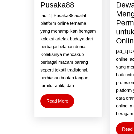
Menjelajahi
Pusaka88
Dew
Kekayaan
Meng
[ad_1] Pusaka88 adalah
Budaya
Perm
platform online ternama
Koleksi
untu
yang menampilkan beragam
koleksi artefak budaya dari
Pusaka88
Onli
berbagai belahan dunia.
[ad_1] D
Koleksinya mencakup
online, 
berbagai macam barang
yang me
seperti tekstil tradisional,
baik unt
perhiasan buatan tangan,
profesio
furnitur antik, dan
platform
cara ora
Read
Read More
online, 
More
beragam 
Read