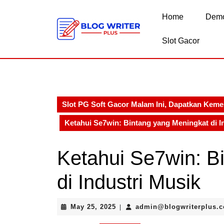
Skip
to
Home
Demo
content
Skip
Slot Gacor
to
content
Slot PG Soft Gacor Malam Ini, Dapatkan Kem
Ketahui Se7win: Bintang yang Meningkat di I
Ketahui Se7win: B
di Industri Musik
May
May 25, 2025
admin@blogwriterplus.
|
25,