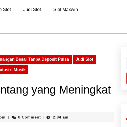
 Slot
Judi Slot
Slot Maxwin
enangan Besar Tanpa Deposit Pulsa
Judi Slot
ndustri Musik
intang yang Meningkat
admin@blogwriterplus.com
com
0 Comment
2:04 am
|
|