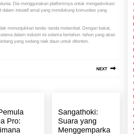
dunia. Dia menggunakan platformnya untuk mengadvokasi
ibat dalam inisiatif amal yang mendukung komunitas yang
 tidak menunjukkan tanda -tanda melambat. Dengan bakat,
 utama dalam industri ini selama bertahun -tahun yang akan
intang yang sedang naik daun untuk ditonton.
NEXT
Next
post:
 Pemula
Sangathoki:
a Pro:
Suara yang
imana
Menggemparka