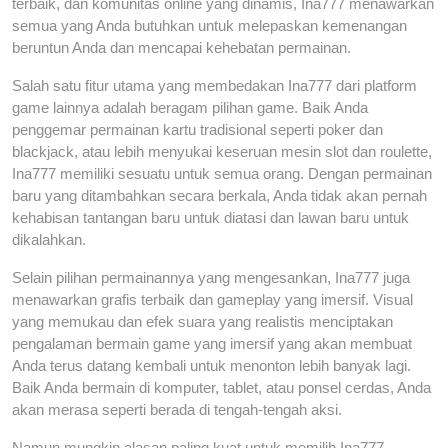
terbaik, dan komunitas online yang dinamis, Ina777 menawarkan
semua yang Anda butuhkan untuk melepaskan kemenangan
beruntun Anda dan mencapai kehebatan permainan.
Salah satu fitur utama yang membedakan Ina777 dari platform
game lainnya adalah beragam pilihan game. Baik Anda
penggemar permainan kartu tradisional seperti poker dan
blackjack, atau lebih menyukai keseruan mesin slot dan roulette,
Ina777 memiliki sesuatu untuk semua orang. Dengan permainan
baru yang ditambahkan secara berkala, Anda tidak akan pernah
kehabisan tantangan baru untuk diatasi dan lawan baru untuk
dikalahkan.
Selain pilihan permainannya yang mengesankan, Ina777 juga
menawarkan grafis terbaik dan gameplay yang imersif. Visual
yang memukau dan efek suara yang realistis menciptakan
pengalaman bermain game yang imersif yang akan membuat
Anda terus datang kembali untuk menonton lebih banyak lagi.
Baik Anda bermain di komputer, tablet, atau ponsel cerdas, Anda
akan merasa seperti berada di tengah-tengah aksi.
Namun mungkin alasan paling kuat untuk memilih Ina777