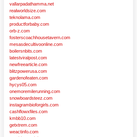
vallarpadathamma.net
realworldsize.com
teknolama.com
productforbaby.com
orb-z.com
fosterscoachhousetavern.com
mesasdecultivoonline.com
boilersnbits.com
latestviralpost.com
newfreearticle.com
blitzpowerusa.com
gardenofeaten.com
hycys05.com
onemoremilerunning.com
snowboardsteez.com
instagrambioforgirls.com
cashflowxfiles.com
kmbb10.com
getxtrem.com
weactinfo.com