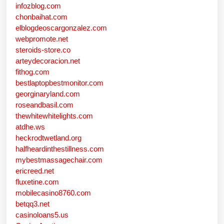
infozblog.com
chonbaihat.com
elblogdeoscargonzalez.com
webpromote.net
steroids-store.co
arteydecoracion.net
fithog.com
bestlaptopbestmonitor.com
georginaryland.com
roseandbasil.com
thewhitewhitelights.com
atdhe.ws
heckrodtwetland.org
halfheardinthestillness.com
mybestmassagechair.com
ericreed.net
fluxetine.com
mobilecasino8760.com
betqq3.net
casinoloans5.us