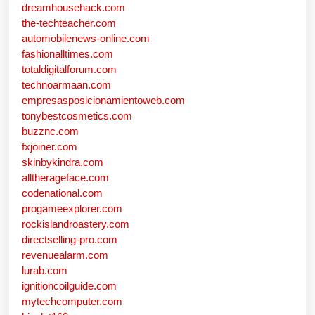
dreamhousehack.com
the-techteacher.com
automobilenews-online.com
fashionalltimes.com
totaldigitalforum.com
technoarmaan.com
empresasposicionamientoweb.com
tonybestcosmetics.com
buzznc.com
fxjoiner.com
skinbykindra.com
alltherageface.com
codenational.com
progameexplorer.com
rockislandroastery.com
directselling-pro.com
revenuealarm.com
lurab.com
ignitioncoilguide.com
mytechcomputer.com