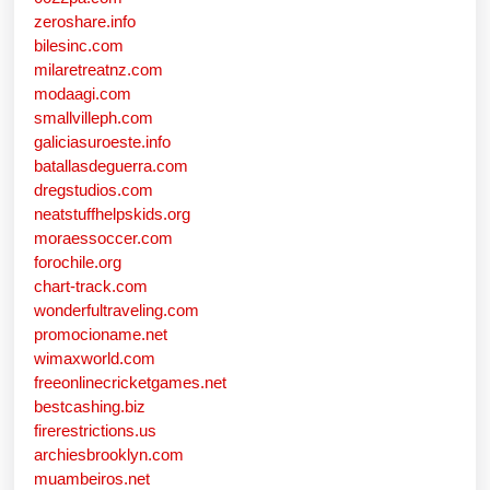
zeroshare.info
bilesinc.com
milaretreatnz.com
modaagi.com
smallvilleph.com
galiciasuroeste.info
batallasdeguerra.com
dregstudios.com
neatstuffhelpskids.org
moraessoccer.com
forochile.org
chart-track.com
wonderfultraveling.com
promocioname.net
wimaxworld.com
freeonlinecricketgames.net
bestcashing.biz
firerestrictions.us
archiesbrooklyn.com
muambeiros.net