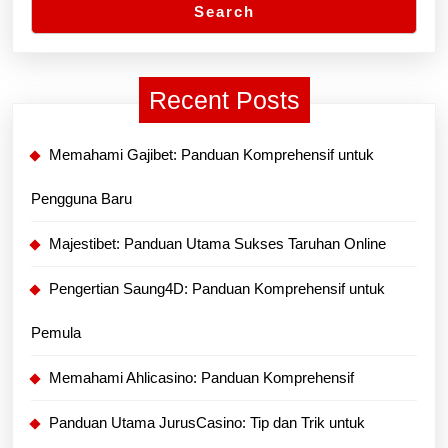
Search
Recent Posts
Memahami Gajibet: Panduan Komprehensif untuk
Pengguna Baru
Majestibet: Panduan Utama Sukses Taruhan Online
Pengertian Saung4D: Panduan Komprehensif untuk
Pemula
Memahami Ahlicasino: Panduan Komprehensif
Panduan Utama JurusCasino: Tip dan Trik untuk