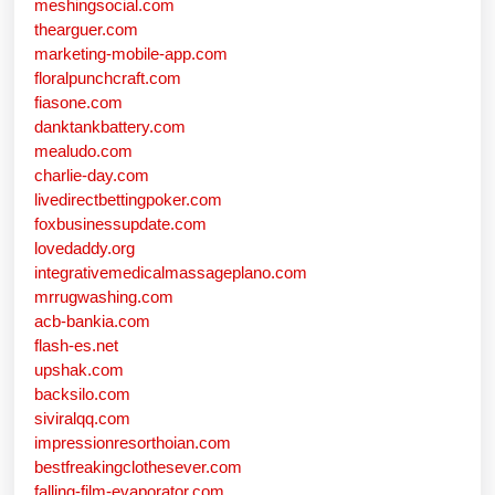
meshingsocial.com
thearguer.com
marketing-mobile-app.com
floralpunchcraft.com
fiasone.com
danktankbattery.com
mealudo.com
charlie-day.com
livedirectbettingpoker.com
foxbusinessupdate.com
lovedaddy.org
integrativemedicalmassageplano.com
mrrugwashing.com
acb-bankia.com
flash-es.net
upshak.com
backsilo.com
siviralqq.com
impressionresorthoian.com
bestfreakingclothesever.com
falling-film-evaporator.com