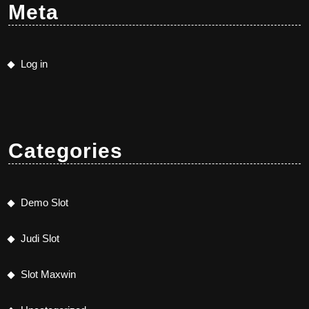
Meta
Log in
Categories
Demo Slot
Judi Slot
Slot Maxwin