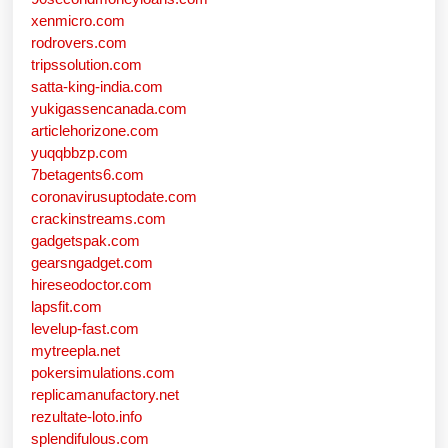
xenmicro.com
rodrovers.com
tripssolution.com
satta-king-india.com
yukigassencanada.com
articlehorizone.com
yuqqbbzp.com
7betagents6.com
coronavirusuptodate.com
crackinstreams.com
gadgetspak.com
gearsngadget.com
hireseodoctor.com
lapsfit.com
levelup-fast.com
mytreepla.net
pokersimulations.com
replicamanufactory.net
rezultate-loto.info
splendifulous.com