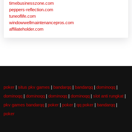
timebusinesszone.com
peppers-reflection.com
tuneoflife.com
windowwellmaintenancepros.com
affiliateholder.com
poker
|
situs pkv games
|
bandarqq
|
bandarqq
|
dominoqq
|
dominoqq
|
dominoqq
|
dominoqq
|
dominoqq
|
slot anti rungkat
|
pkv games bandarqq
|
poker
|
poker
|
qq poker
|
bandarqq
|
poker