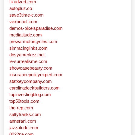
fixadvert.com
autopluz.co
save3time-c.com
vexonhcf.com
demos-pixelsparadise.com
mediatitude.com
prewarmotorcycles.com
simracinglinks.com
dosyamerkezi.net
le-surrealisme.com
showcasebeauty.com
insurancepolicyexpert.com
statkeycompany.com
carolinadeckbuilders.com
topinvestingblog.com
top50tools.com
the-rep.com
saltyfranks.com
annerani.com
jazzatude.com
0022pa.com