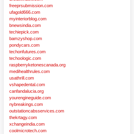
freeprsubmission.com
ufagold666.com
myinteriorblog.com
bnewsindia.com
techiepick.com
bamzyshop.com
pondycars.com
techonfutures.com
techoologic.com
raspberryketonescanada.org
medihealthrules.com
usathrill.com
vshapedental.com
canfandalucia.org
yourengineguide.com
nybreakings.com
outstationcabsservices.com
thekrtagy.com
xchangeindia.com
coolmicrotech.com