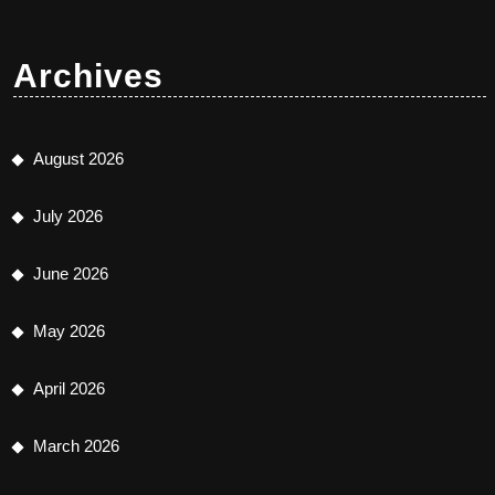
Archives
August 2026
July 2026
June 2026
May 2026
April 2026
March 2026