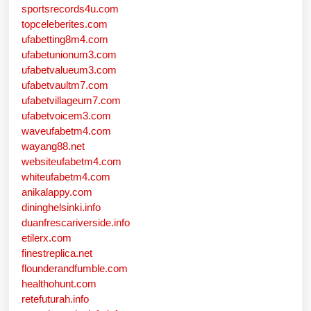
sportsrecords4u.com
topceleberites.com
ufabetting8m4.com
ufabetunionum3.com
ufabetvalueum3.com
ufabetvaultm7.com
ufabetvillageum7.com
ufabetvoicem3.com
waveufabetm4.com
wayang88.net
websiteufabetm4.com
whiteufabetm4.com
anikalappy.com
dininghelsinki.info
duanfrescariverside.info
etilerx.com
finestreplica.net
flounderandfumble.com
healthohunt.com
retefuturah.info