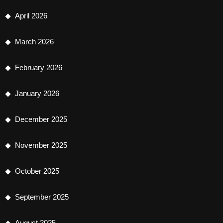
April 2026
March 2026
February 2026
January 2026
December 2025
November 2025
October 2025
September 2025
August 2025