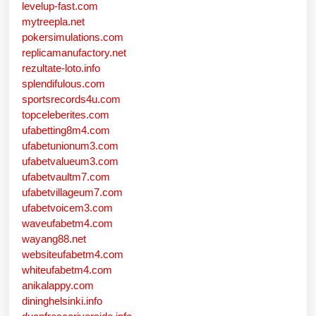
levelup-fast.com
mytreepla.net
pokersimulations.com
replicamanufactory.net
rezultate-loto.info
splendifulous.com
sportsrecords4u.com
topceleberites.com
ufabetting8m4.com
ufabetunionum3.com
ufabetvalueum3.com
ufabetvaultm7.com
ufabetvillageum7.com
ufabetvoicem3.com
waveufabetm4.com
wayang88.net
websiteufabetm4.com
whiteufabetm4.com
anikalappy.com
dininghelsinki.info