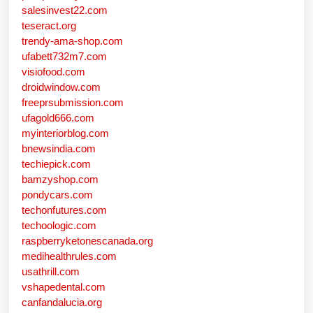
salesinvest22.com
teseract.org
trendy-ama-shop.com
ufabett732m7.com
visiofood.com
droidwindow.com
freeprsubmission.com
ufagold666.com
myinteriorblog.com
bnewsindia.com
techiepick.com
bamzyshop.com
pondycars.com
techonfutures.com
techoologic.com
raspberryketonescanada.org
medihealthrules.com
usathrill.com
vshapedental.com
canfandalucia.org