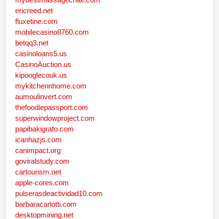
ericreed.net
fluxetine.com
mobilecasino8760.com
betqq3.net
casinoloans5.us
CasinoAuction.us
kipooglecouk.us
mykitchennhome.com
aumoulinvert.com
thefoodiepassport.com
superwindowproject.com
papibakigrafo.com
icanhazjs.com
canimpact.org
goviralstudy.com
cartourism.net
apple-cores.com
pulserasdeactividad10.com
barbaracarlotti.com
desktopmining.net