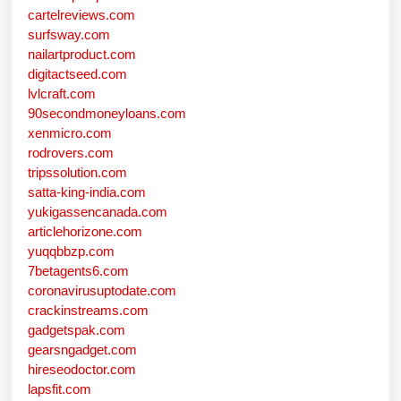
cartelreviews.com
surfsway.com
nailartproduct.com
digitactseed.com
lvlcraft.com
90secondmoneyloans.com
xenmicro.com
rodrovers.com
tripssolution.com
satta-king-india.com
yukigassencanada.com
articlehorizone.com
yuqqbbzp.com
7betagents6.com
coronavirusuptodate.com
crackinstreams.com
gadgetspak.com
gearsngadget.com
hireseodoctor.com
lapsfit.com