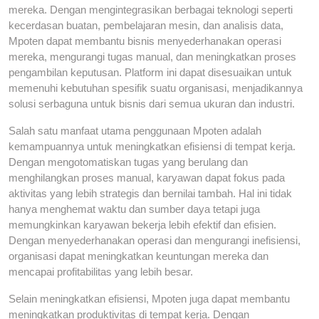
mereka. Dengan mengintegrasikan berbagai teknologi seperti
kecerdasan buatan, pembelajaran mesin, dan analisis data,
Mpoten dapat membantu bisnis menyederhanakan operasi
mereka, mengurangi tugas manual, dan meningkatkan proses
pengambilan keputusan. Platform ini dapat disesuaikan untuk
memenuhi kebutuhan spesifik suatu organisasi, menjadikannya
solusi serbaguna untuk bisnis dari semua ukuran dan industri.
Salah satu manfaat utama penggunaan Mpoten adalah
kemampuannya untuk meningkatkan efisiensi di tempat kerja.
Dengan mengotomatiskan tugas yang berulang dan
menghilangkan proses manual, karyawan dapat fokus pada
aktivitas yang lebih strategis dan bernilai tambah. Hal ini tidak
hanya menghemat waktu dan sumber daya tetapi juga
memungkinkan karyawan bekerja lebih efektif dan efisien.
Dengan menyederhanakan operasi dan mengurangi inefisiensi,
organisasi dapat meningkatkan keuntungan mereka dan
mencapai profitabilitas yang lebih besar.
Selain meningkatkan efisiensi, Mpoten juga dapat membantu
meningkatkan produktivitas di tempat kerja. Dengan