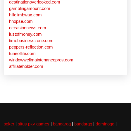
destinationoverlooked.com
gamblingamount.com
hillclimbwax.com
hnopse.com
occasionnews.com
lustofmoney.com
timebusinesszone.com
peppers-reflection.com
tuneoflife.com
windowwellmaintenancepros.com
affiliateholder.com
poker
|
situs pkv games
|
bandarqq
|
bandarqq
|
dominoqq
|