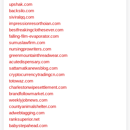
upshak.com
backsilo.com
siviralqq.com
impressionresorthoian.com
bestfreakingclothesever.com
falling-film-evaporator.com
sumuslawfirm.com
nursingprowriters.com
greenmountainthreadwear.com
acutedispensary.com
sattamatkanewsblog.com
cryptocurrencytradingcn.com
totowaz.com
charlestonwipesettlement.com
brandfollowmarket.com
weeklyjobnews.com
countyanimalshelter.com
adwebtagging.com
ranksuperior.net
babystepahead.com