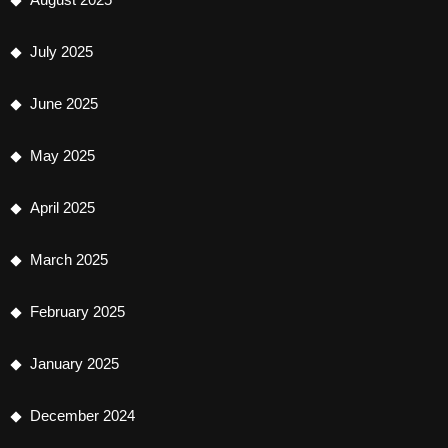
July 2025
June 2025
May 2025
April 2025
March 2025
February 2025
January 2025
December 2024