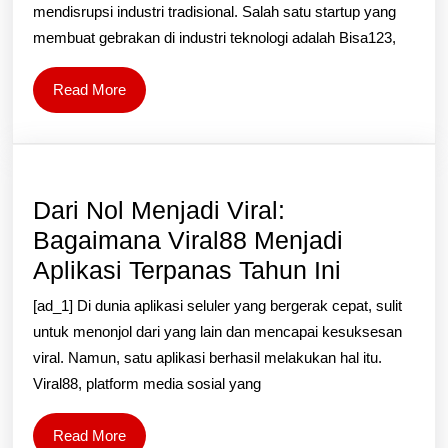
Sukses:
mendisrupsi industri tradisional. Salah satu startup yang
membuat gebrakan di industri teknologi adalah Bisa123,
Bagaimana
Bisa123
Read
Read More
Mengubah
More
Permainan
Teknologi
Dari Nol Menjadi Viral:
Bagaimana Viral88 Menjadi
Dari
Aplikasi Terpanas Tahun Ini
Nol
[ad_1] Di dunia aplikasi seluler yang bergerak cepat, sulit
Menjadi
untuk menonjol dari yang lain dan mencapai kesuksesan
Viral:
viral. Namun, satu aplikasi berhasil melakukan hal itu.
Viral88, platform media sosial yang
Bagaima
Viral88
Read
Read More