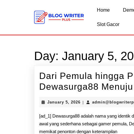
Skip
to
Home
Demo
content
Skip
Slot Gacor
to
content
Day:
January 5, 2
Dari Pemula hingga P
Dewasurga88 Menuju
January
January 5, 2026
admin@blogwriterp
|
5,
2026
[ad_1] Dewasurga88 adalah nama yang identik 
awal yang sederhana sebagai gamer pemula, De
memikat penonton dengan keterampilan