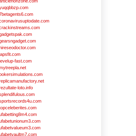
articlehorizone.com
yuqqbbzp.com
7betagents6.com
coronavirusuptodate.com
crackinstreams.com
gadgetspak.com
gearsngadget.com
hireseodoctor.com
lapsfit.com
levelup-fast.com
mytreepla.net
pokersimulations.com
replicamanufactory.net
rezultate-loto.info
splendifulous.com
sportsrecords4u.com
topceleberites.com
ufabetting8m4.com
ufabetunionum3.com
ufabetvalueum3.com
ufabetvaultm7.com