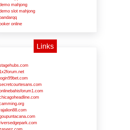
demo mahjong
demo slot mahjong
bandarqq
poker online
Links
stagehubs.com
1x2forum.net
login99bet.com
secretcourtesans.com
onlinebahisforum1.com
chicagoheadline.com
camming.org
rajalion88.com
goupuntacana.com
riversedgepark.com
zaseez.com