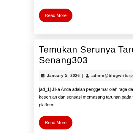
Read
Read More
More
Temukan Serunya Tar
Temukan
Senang303
Serunya
January
January 5, 2026
admin@blogwriterp
|
Taruhan
5,
2026
[ad_1] Jika Anda adalah penggemar olah raga d
Online
keseruan dan sensasi memasang taruhan pada t
dengan
platform
Senang30
Read
Read More
More