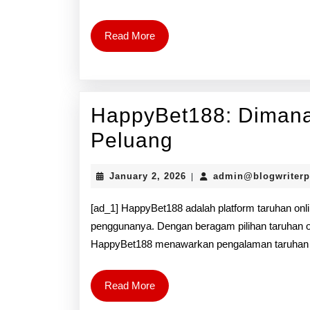
Read
Read More
More
HappyBet188: Dimana
HappyBet188
Peluang
Dimana
January
January 2, 2026
admin@blogwriterp
|
Keberuntung
2,
2026
[ad_1] HappyBet188 adalah platform taruhan on
Bertemu
penggunanya. Dengan beragam pilihan taruhan ol
Peluang
HappyBet188 menawarkan pengalaman taruhan 
Read
Read More
More