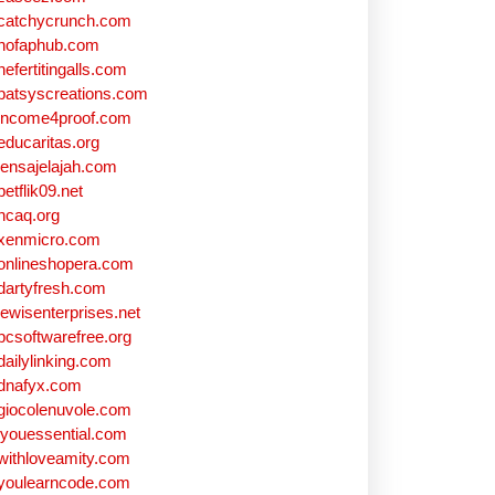
catchycrunch.com
nofaphub.com
nefertitingalls.com
patsyscreations.com
income4proof.com
educaritas.org
lensajelajah.com
betflik09.net
ncaq.org
xenmicro.com
onlineshopera.com
dartyfresh.com
lewisenterprises.net
pcsoftwarefree.org
dailylinking.com
dnafyx.com
giocolenuvole.com
iyouessential.com
withloveamity.com
youlearncode.com