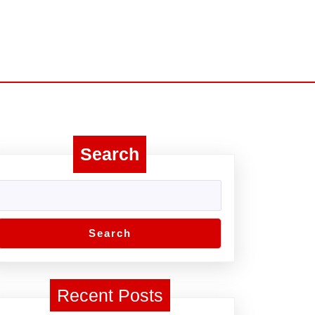
Search
an
Search
Recent Posts