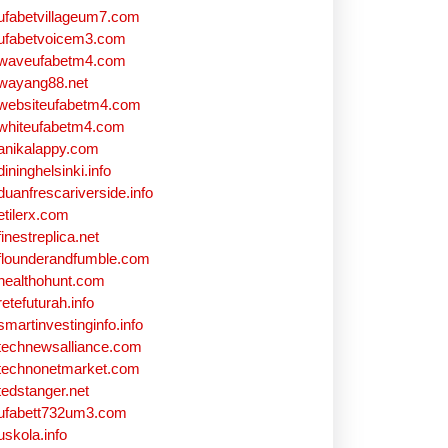
ufabetvillageum7.com
ufabetvoicem3.com
waveufabetm4.com
wayang88.net
websiteufabetm4.com
whiteufabetm4.com
anikalappy.com
dininghelsinki.info
duanfrescariverside.info
etilerx.com
finestreplica.net
flounderandfumble.com
healthohunt.com
retefuturah.info
smartinvestinginfo.info
technewsalliance.com
technonetmarket.com
tedstanger.net
ufabett732um3.com
uskola.info