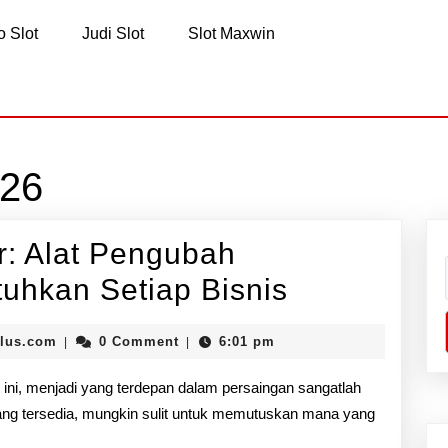
 Slot
Judi Slot
Slot Maxwin
026
: Alat Pengubah
Perkenalk
uhkan Setiap Bisnis
Bosgacor:
admin@blogwriterplus.com
lus.com
0 Comment
6:01 pm
|
|
Alat
 ini, menjadi yang terdepan dalam persaingan sangatlah
Pengubah
yang tersedia, mungkin sulit untuk memutuskan mana yang
Permainan