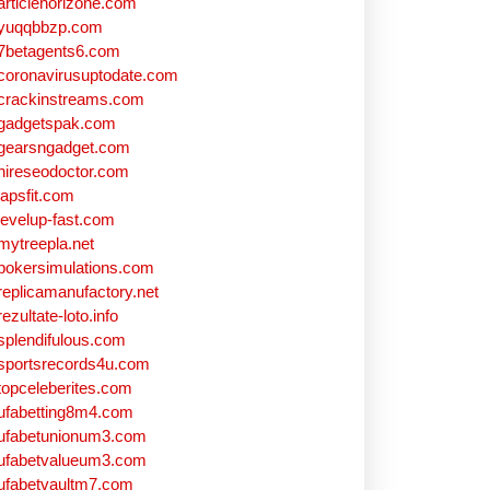
articlehorizone.com
yuqqbbzp.com
7betagents6.com
coronavirusuptodate.com
crackinstreams.com
gadgetspak.com
gearsngadget.com
hireseodoctor.com
lapsfit.com
levelup-fast.com
mytreepla.net
pokersimulations.com
replicamanufactory.net
rezultate-loto.info
splendifulous.com
sportsrecords4u.com
topceleberites.com
ufabetting8m4.com
ufabetunionum3.com
ufabetvalueum3.com
ufabetvaultm7.com