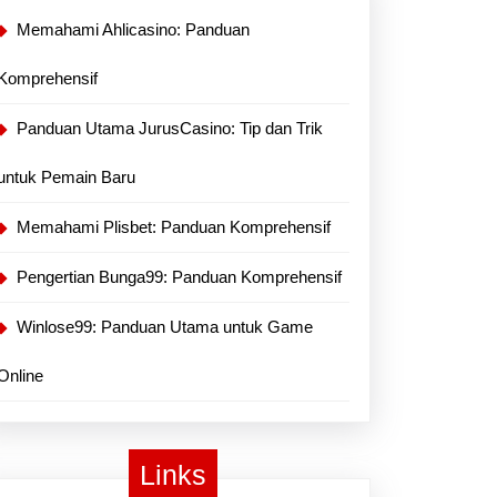
Memahami Ahlicasino: Panduan
Komprehensif
Panduan Utama JurusCasino: Tip dan Trik
untuk Pemain Baru
Memahami Plisbet: Panduan Komprehensif
Pengertian Bunga99: Panduan Komprehensif
Winlose99: Panduan Utama untuk Game
Online
Links