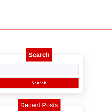
Search
Search
Recent Posts