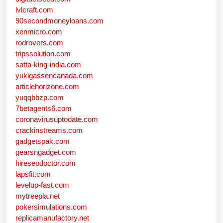
lvlcraft.com
90secondmoneyloans.com
xenmicro.com
rodrovers.com
tripssolution.com
satta-king-india.com
yukigassencanada.com
articlehorizone.com
yuqqbbzp.com
7betagents6.com
coronavirusuptodate.com
crackinstreams.com
gadgetspak.com
gearsngadget.com
hireseodoctor.com
lapsfit.com
levelup-fast.com
mytreepla.net
pokersimulations.com
replicamanufactory.net