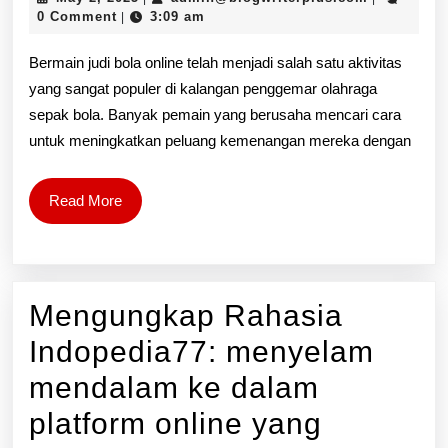
–
2,
0 Comment
3:09 am
|
2025
Cara
Bermain judi bola online telah menjadi salah satu aktivitas
Menang
yang sangat populer di kalangan penggemar olahraga
sepak bola. Banyak pemain yang berusaha mencari cara
di
untuk meningkatkan peluang kemenangan mereka dengan
Situs
Judi
Read
Read More
More
Bola
dengan
Prediksi
Mengungkap Rahasia
yang
Indopedia77: menyelam
Tepat
mendalam ke dalam
platform online yang