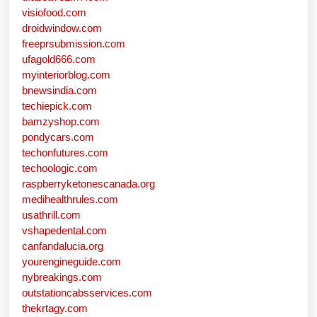
visiofood.com
droidwindow.com
freeprsubmission.com
ufagold666.com
myinteriorblog.com
bnewsindia.com
techiepick.com
bamzyshop.com
pondycars.com
techonfutures.com
techoologic.com
raspberryketonescanada.org
medihealthrules.com
usathrill.com
vshapedental.com
canfandalucia.org
yourengineguide.com
nybreakings.com
outstationcabsservices.com
thekrtagy.com