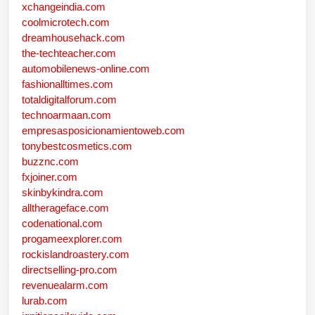
xchangeindia.com
coolmicrotech.com
dreamhousehack.com
the-techteacher.com
automobilenews-online.com
fashionalltimes.com
totaldigitalforum.com
technoarmaan.com
empresasposicionamientoweb.com
tonybestcosmetics.com
buzznc.com
fxjoiner.com
skinbykindra.com
alltherageface.com
codenational.com
progameexplorer.com
rockislandroastery.com
directselling-pro.com
revenuealarm.com
lurab.com