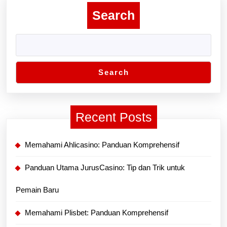
Search
Search
Recent Posts
Memahami Ahlicasino: Panduan Komprehensif
Panduan Utama JurusCasino: Tip dan Trik untuk
Pemain Baru
Memahami Plisbet: Panduan Komprehensif