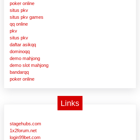
poker online
situs pkv
situs pkv games
qq online
pkv
situs pkv
daftar asikqq
dominoqq
demo mahjong
demo slot mahjong
bandarqq
poker online
Links
stagehubs.com
1x2forum.net
login99bet.com