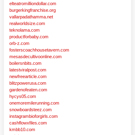
elteatromilliondollar.com
burgerkingfranchise.org
vallarpadathamma.net
realworldsize.com
teknolama.com
productforbaby.com
orb-z.com
fosterscoachhousetavern.com
mesasdecultivoonline.com
boilersnbits.com
latestviralpost.com
newfreearticle.com
blitzpowerusa.com
gardenofeaten.com
hycys05.com
onemoremilerunning.com
snowboardsteez.com
instagrambioforgirls.com
cashflowxfiles.com
kmbb10.com