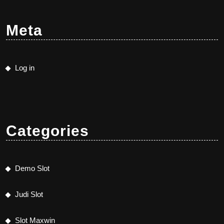
Meta
Log in
Categories
Demo Slot
Judi Slot
Slot Maxwin