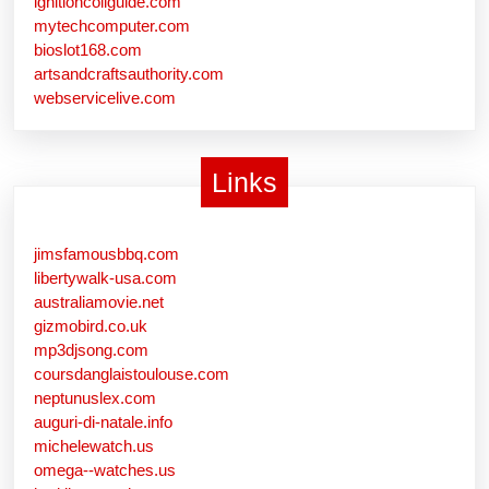
ignitioncoilguide.com
mytechcomputer.com
bioslot168.com
artsandcraftsauthority.com
webservicelive.com
Links
jimsfamousbbq.com
libertywalk-usa.com
australiamovie.net
gizmobird.co.uk
mp3djsong.com
coursdanglaistoulouse.com
neptunuslex.com
auguri-di-natale.info
michelewatch.us
omega--watches.us