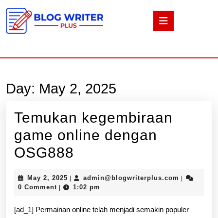
Skip
to
Open
content
Button
Skip
to
content
Day:
May 2, 2025
Temukan kegembiraan
game online dengan
Temukan
OSG888
kegembiraan
May
admin@blo
May 2, 2025
admin@blogwriterplus.com
|
|
game
2,
0 Comment
1:02 pm
|
2025
online
[ad_1] Permainan online telah menjadi semakin populer