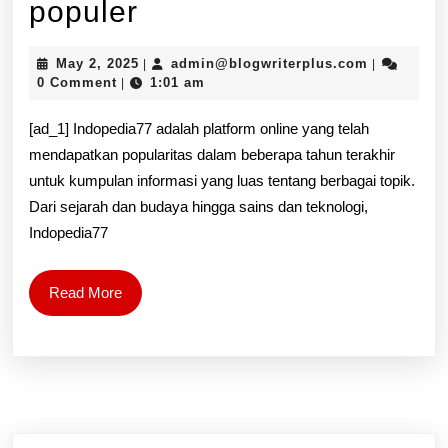
Mengungkap
populer
Rahasia
May
admin@blo
May 2, 2025
admin@blogwriterplus.com
|
|
Indopedia77:
2,
0 Comment
1:01 am
|
2025
menyelam
[ad_1] Indopedia77 adalah platform online yang telah
mendalam
mendapatkan popularitas dalam beberapa tahun terakhir
untuk kumpulan informasi yang luas tentang berbagai topik.
ke
Dari sejarah dan budaya hingga sains dan teknologi,
dalam
Indopedia77
platform
online
Read
Read More
More
yang
populer