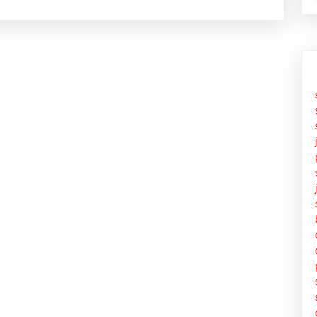
Sensasi
Online