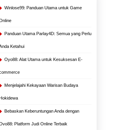
Winlose99: Panduan Utama untuk Game
Online
Panduan Utama Parlay4D: Semua yang Perlu
Anda Ketahui
Oyo88: Alat Utama untuk Kesuksesan E-
commerce
Menjelajahi Kekayaan Warisan Budaya
Hokidewa
Bebaskan Keberuntungan Anda dengan
Ovo88: Platform Judi Online Terbaik