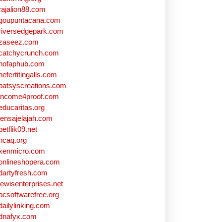
rajalion88.com
goupuntacana.com
riversedgepark.com
zaseez.com
catchycrunch.com
nofaphub.com
nefertitingalls.com
patsyscreations.com
income4proof.com
educaritas.org
lensajelajah.com
betflik09.net
ncaq.org
xenmicro.com
onlineshopera.com
dartyfresh.com
lewisenterprises.net
pcsoftwarefree.org
dailylinking.com
dnafyx.com