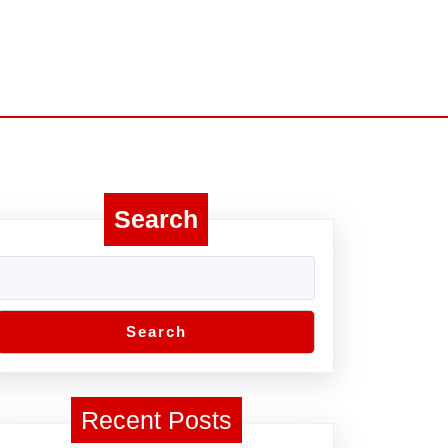
Search
Search
Recent Posts