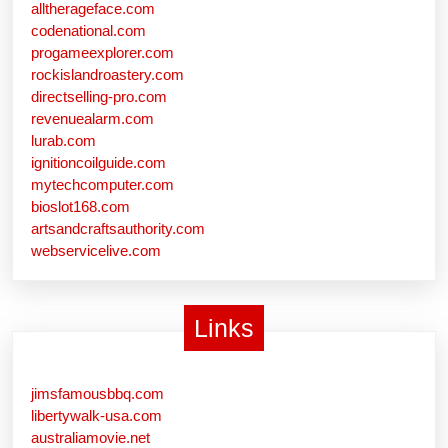
alltherageface.com
codenational.com
progameexplorer.com
rockislandroastery.com
directselling-pro.com
revenuealarm.com
lurab.com
ignitioncoilguide.com
mytechcomputer.com
bioslot168.com
artsandcraftsauthority.com
webservicelive.com
Links
jimsfamousbbq.com
libertywalk-usa.com
australiamovie.net