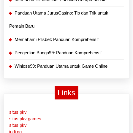
Panduan Utama JurusCasino: Tip dan Trik untuk
Pemain Baru
Memahami Plisbet: Panduan Komprehensif
Pengertian Bunga99: Panduan Komprehensif
Winlose99: Panduan Utama untuk Game Online
Links
situs pkv
situs pkv games
situs pkv
judi qq