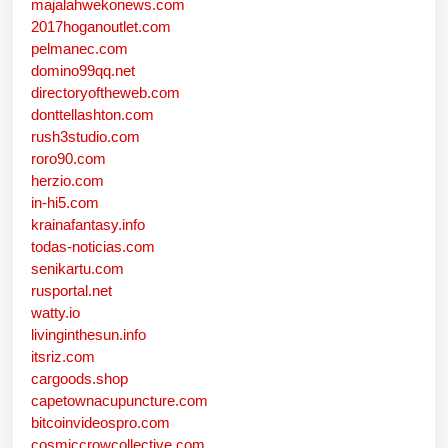
majalahwekonews.com
2017hoganoutlet.com
pelmanec.com
domino99qq.net
directoryoftheweb.com
donttellashton.com
rush3studio.com
roro90.com
herzio.com
in-hi5.com
krainafantasy.info
todas-noticias.com
senikartu.com
rusportal.net
watty.io
livinginthesun.info
itsriz.com
cargoods.shop
capetownacupuncture.com
bitcoinvideospro.com
cosmiccrowcollective.com