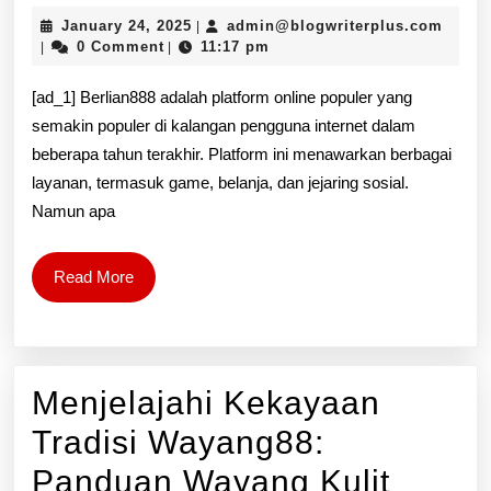
Rahasia
January
admin
January 24, 2025
admin@blogwriterplus.com
|
Berlian888:
24,
0 Comment
11:17 pm
|
|
2025
Melihat
[ad_1] Berlian888 adalah platform online populer yang
Lebih
semakin populer di kalangan pengguna internet dalam
beberapa tahun terakhir. Platform ini menawarkan berbagai
Dekat
layanan, termasuk game, belanja, dan jejaring sosial.
Platform
Namun apa
Online
Populer
Read
Read More
More
Menjelajahi Kekayaan
Tradisi Wayang88:
Panduan Wayang Kulit