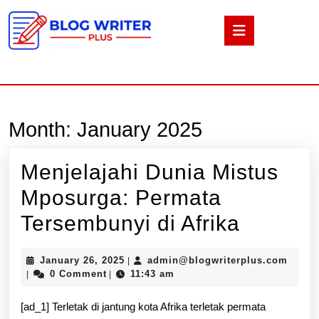
Skip
to
Open
content
Button
Skip
to
content
Month:
January 2025
Menjelajahi Dunia Mistus
Mposurga: Permata
Menjela
Tersembunyi di Afrika
Dunia
January
admin
January 26, 2025
admin@blogwriterplus.com
|
Mistus
26,
0 Comment
11:43 am
|
|
2025
Mposur
[ad_1] Terletak di jantung kota Afrika terletak permata