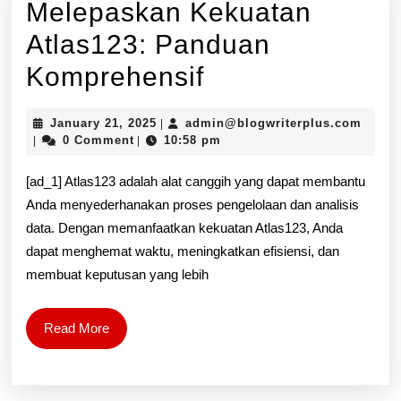
Melepaskan Kekuatan
Atlas123: Panduan
Melepaskan
Komprehensif
Kekuatan
January
admin
January 21, 2025
admin@blogwriterplus.com
|
Atlas123:
21,
0 Comment
10:58 pm
|
|
2025
Panduan
[ad_1] Atlas123 adalah alat canggih yang dapat membantu
Komprehensif
Anda menyederhanakan proses pengelolaan dan analisis
data. Dengan memanfaatkan kekuatan Atlas123, Anda
dapat menghemat waktu, meningkatkan efisiensi, dan
membuat keputusan yang lebih
Read
Read More
More