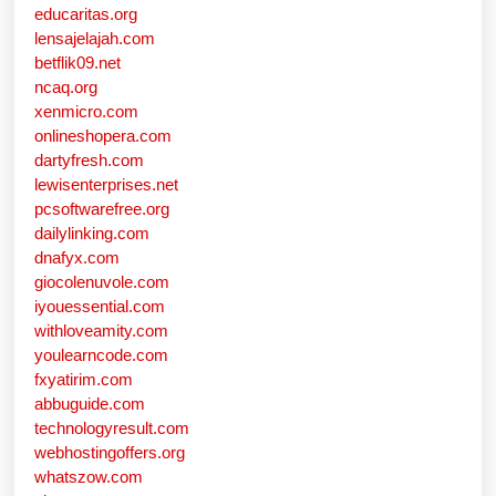
educaritas.org
lensajelajah.com
betflik09.net
ncaq.org
xenmicro.com
onlineshopera.com
dartyfresh.com
lewisenterprises.net
pcsoftwarefree.org
dailylinking.com
dnafyx.com
giocolenuvole.com
iyouessential.com
withloveamity.com
youlearncode.com
fxyatirim.com
abbuguide.com
technologyresult.com
webhostingoffers.org
whatszow.com