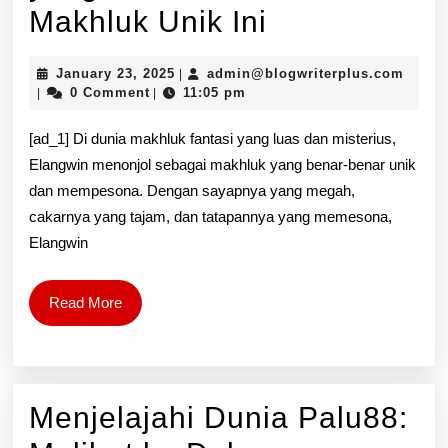
Temukan
Makhluk Unik Ini
Dunia
January
admin
January 23, 2025
admin@blogwriterplus.com
|
Elangwin
23,
0 Comment
11:05 pm
|
|
2025
yang
[ad_1] Di dunia makhluk fantasi yang luas dan misterius,
Menarik:
Elangwin menonjol sebagai makhluk yang benar-benar unik
dan mempesona. Dengan sayapnya yang megah,
Melihat
cakarnya yang tajam, dan tatapannya yang memesona,
Makhluk
Elangwin
Unik
Ini
Read
Read More
More
Menjelajahi Dunia Palu88: