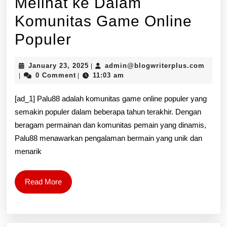
Melihat ke Dalam
Komunitas Game Online
Menjelajahi
Populer
Dunia
January
admin
January 23, 2025
admin@blogwriterplus.com
|
Palu88:
23,
0 Comment
11:03 am
|
|
2025
Melihat
[ad_1] Palu88 adalah komunitas game online populer yang
ke
semakin populer dalam beberapa tahun terakhir. Dengan
beragam permainan dan komunitas pemain yang dinamis,
Dalam
Palu88 menawarkan pengalaman bermain yang unik dan
Komunitas
menarik
Game
Online
Read
Read More
More
Populer