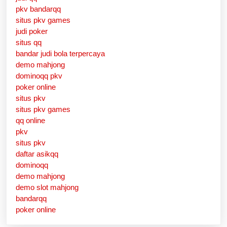
pkv bandarqq
situs pkv games
judi poker
situs qq
bandar judi bola terpercaya
demo mahjong
dominoqq pkv
poker online
situs pkv
situs pkv games
qq online
pkv
situs pkv
daftar asikqq
dominoqq
demo mahjong
demo slot mahjong
bandarqq
poker online