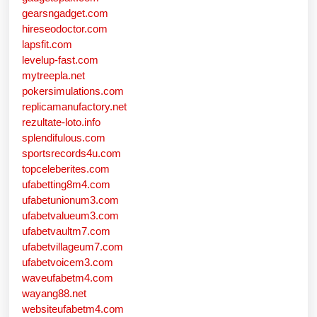
gearsngadget.com
hireseodoctor.com
lapsfit.com
levelup-fast.com
mytreepla.net
pokersimulations.com
replicamanufactory.net
rezultate-loto.info
splendifulous.com
sportsrecords4u.com
topceleberites.com
ufabetting8m4.com
ufabetunionum3.com
ufabetvalueum3.com
ufabetvaultm7.com
ufabetvillageum7.com
ufabetvoicem3.com
waveufabetm4.com
wayang88.net
websiteufabetm4.com