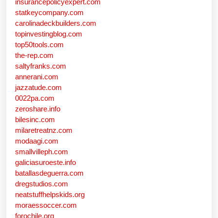
insurancepolicyexpert.com
statkeycompany.com
carolinadeckbuilders.com
topinvestingblog.com
top50tools.com
the-rep.com
saltyfranks.com
annerani.com
jazzatude.com
0022pa.com
zeroshare.info
bilesinc.com
milaretreatnz.com
modaagi.com
smallvilleph.com
galiciasuroeste.info
batallasdeguerra.com
dregstudios.com
neatstuffhelpskids.org
moraessoccer.com
forochile.org