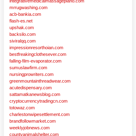
integrativemedicalmassageplano.com
mrrugwashing.com
acb-bankia.com
flash-es.net
upshak.com
backsilo.com
siviralqq.com
impressionresorthoian.com
bestfreakingclothesever.com
falling-film-evaporator.com
sumuslawfirm.com
nursingprowriters.com
greenmountainthreadwear.com
acutedispensary.com
sattamatkanewsblog.com
cryptocurrencytradingcn.com
totowaz.com
charlestonwipesettlement.com
brandfollowmarket.com
weeklyjobnews.com
countyanimalshelter.com