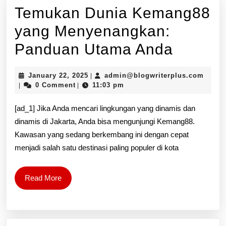
Temukan Dunia Kemang88
yang Menyenangkan:
Temuk
Panduan Utama Anda
Dunia
January
admin
January 22, 2025
admin@blogwriterplus.com
|
Keman
22,
0 Comment
11:03 pm
|
|
2025
yang
[ad_1] Jika Anda mencari lingkungan yang dinamis dan
Menyen
dinamis di Jakarta, Anda bisa mengunjungi Kemang88.
Kawasan yang sedang berkembang ini dengan cepat
Pandu
menjadi salah satu destinasi paling populer di kota
Utama
Anda
Read
Read More
More