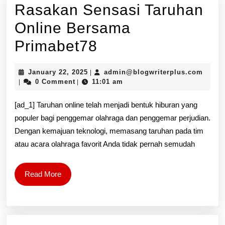
Rasakan Sensasi Taruhan
Online Bersama
Rasakan
Primabet78
Sensasi
January
admin
January 22, 2025
admin@blogwriterplus.com
|
Taruhan
22,
0 Comment
11:01 am
|
|
2025
Online
[ad_1] Taruhan online telah menjadi bentuk hiburan yang
Bersama
populer bagi penggemar olahraga dan penggemar perjudian.
Dengan kemajuan teknologi, memasang taruhan pada tim
Primabet78
atau acara olahraga favorit Anda tidak pernah semudah
Read
Read More
More