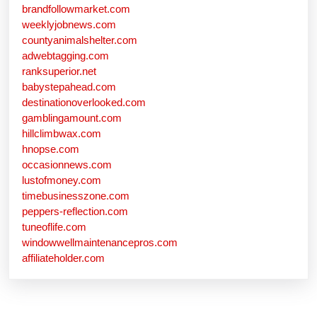
brandfollowmarket.com
weeklyjobnews.com
countyanimalshelter.com
adwebtagging.com
ranksuperior.net
babystepahead.com
destinationoverlooked.com
gamblingamount.com
hillclimbwax.com
hnopse.com
occasionnews.com
lustofmoney.com
timebusinesszone.com
peppers-reflection.com
tuneoflife.com
windowwellmaintenancepros.com
affiliateholder.com