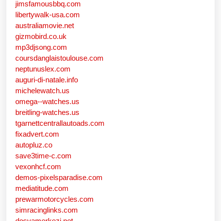
jimsfamousbbq.com
libertywalk-usa.com
australiamovie.net
gizmobird.co.uk
mp3djsong.com
coursdanglaistoulouse.com
neptunuslex.com
auguri-di-natale.info
michelewatch.us
omega--watches.us
breitling-watches.us
tgarnettcentrallautoads.com
fixadvert.com
autopluz.co
save3time-c.com
vexonhcf.com
demos-pixelsparadise.com
mediatitude.com
prewarmotorcycles.com
simracinglinks.com
dosyamerkezi.net