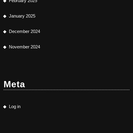
February 2025
January 2025
December 2024
November 2024
Meta
Log in