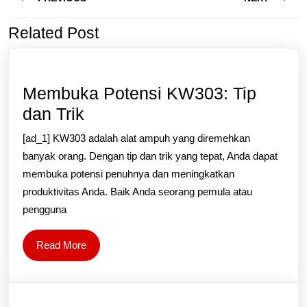
navigation
Related Post
Previous
Next
post:
post:
Membuka Potensi KW303: Tip
Membuka
dan Trik
Potensi
[ad_1] KW303 adalah alat ampuh yang diremehkan
KW303:
banyak orang. Dengan tip dan trik yang tepat, Anda dapat
Tip
membuka potensi penuhnya dan meningkatkan
produktivitas Anda. Baik Anda seorang pemula atau
dan
pengguna
Trik
Read
Read More
More