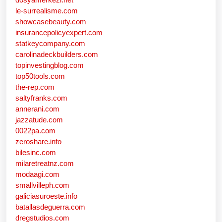
le-surrealisme.com
showcasebeauty.com
insurancepolicyexpert.com
statkeycompany.com
carolinadeckbuilders.com
topinvestingblog.com
top50tools.com
the-rep.com
saltyfranks.com
annerani.com
jazzatude.com
0022pa.com
zeroshare.info
bilesinc.com
milaretreatnz.com
modaagi.com
smallvilleph.com
galiciasuroeste.info
batallasdeguerra.com
dregstudios.com