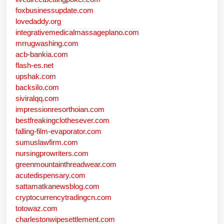
foxbusinessupdate.com
lovedaddy.org
integrativemedicalmassageplano.com
mrrugwashing.com
acb-bankia.com
flash-es.net
upshak.com
backsilo.com
siviralqq.com
impressionresorthoian.com
bestfreakingclothesever.com
falling-film-evaporator.com
sumuslawfirm.com
nursingprowriters.com
greenmountainthreadwear.com
acutedispensary.com
sattamatkanewsblog.com
cryptocurrencytradingcn.com
totowaz.com
charlestonwipesettlement.com