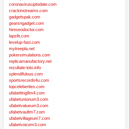
coronavirusuptodate.com
crackinstreams.com
gadgetspak.com
gearsngadget.com
hireseodoctor.com
lapsfit.com
levelup-fast.com
mytreepla.net
pokersimulations.com
replicamanufactory.net
rezultate-loto.info
splendifulous.com
sportsrecords4u.com
topceleberites.com
ufabetting8m4.com
ufabetunionum3.com
ufabetvalueum3.com
ufabetvaultm7.com
ufabetvillageum7.com
ufabetvoicem3.com