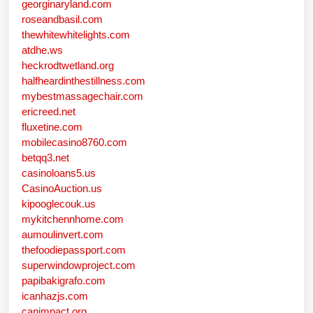
georginaryland.com
roseandbasil.com
thewhitewhitelights.com
atdhe.ws
heckrodtwetland.org
halfheardinthestillness.com
mybestmassagechair.com
ericreed.net
fluxetine.com
mobilecasino8760.com
betqq3.net
casinoloans5.us
CasinoAuction.us
kipooglecouk.us
mykitchennhome.com
aumoulinvert.com
thefoodiepassport.com
superwindowproject.com
papibakigrafo.com
icanhazjs.com
canimpact.org