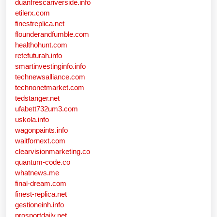
duanfrescariverside.info
etilerx.com
finestreplica.net
flounderandfumble.com
healthohunt.com
retefuturah.info
smartinvestinginfo.info
technewsalliance.com
technonetmarket.com
tedstanger.net
ufabett732um3.com
uskola.info
wagonpaints.info
waitfornext.com
clearvisionmarketing.co
quantum-code.co
whatnews.me
final-dream.com
finest-replica.net
gestioneinh.info
prosportdaily.net