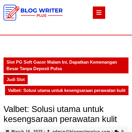
Skip
to
Open
content
Button
Skip
to
content
Slot PG Soft Gacor Malam Ini, Dapatkan Kemenangan
Besar Tanpa Deposit Pulsa
Judi Slot
Valbet: Solusi utama untuk kesengsaraan perawatan kulit
Valbet: Solusi utama untuk
kesengsaraan perawatan kulit
March
admin@bl
March 16, 2025
admin@blogwriterplus.com
0
|
|