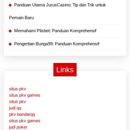
Panduan Utama JurusCasino: Tip dan Trik untuk
Pemain Baru
Memahami Plisbet: Panduan Komprehensif
Pengertian Bunga99: Panduan Komprehensif
Links
situs pkv
situs pkv games
situs pkv
judi qq
pkv bandarqq
situs pkv games
judi poker