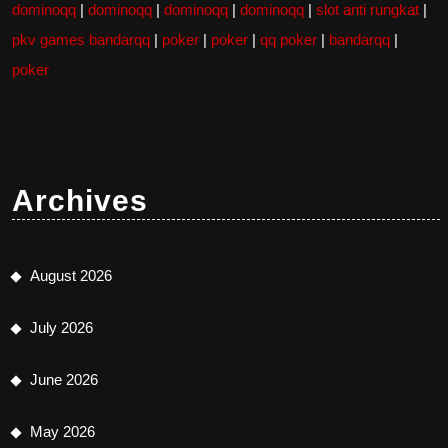
dominoqq
|
dominoqq
|
dominoqq
|
dominoqq
|
slot anti rungkat
|
pkv games bandarqq
|
poker
|
poker
|
qq poker
|
bandarqq
|
poker
Archives
August 2026
July 2026
June 2026
May 2026