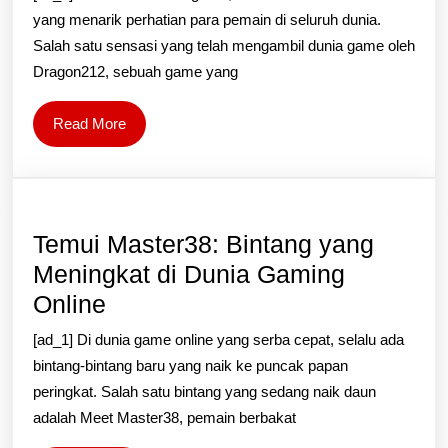
di
yang menarik perhatian para pemain di seluruh dunia.
balik
Salah satu sensasi yang telah mengambil dunia game oleh
Dragon212, sebuah game yang
sensasi
game
Read
Read More
terbaru
More
Temui Master38: Bintang yang
Meningkat di Dunia Gaming
Temui
Online
Master38:
[ad_1] Di dunia game online yang serba cepat, selalu ada
Bintang
bintang-bintang baru yang naik ke puncak papan
yang
peringkat. Salah satu bintang yang sedang naik daun
adalah Meet Master38, pemain berbakat
Meningkat