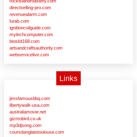
rockislandroastery.com
directselling-pro.com
revenuealarm.com
lurab.com
ignitioncoilguide.com
mytechcomputer.com
bioslot168.com
artsandcraftsauthority.com
webservicelive.com
Links
jimsfamousbbq.com
libertywalk-usa.com
australiamovie.net
gizmobird.co.uk
mp3djsong.com
coursdanglaistoulouse.com