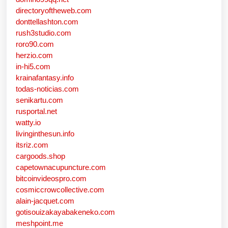
directoryoftheweb.com
donttellashton.com
rush3studio.com
roro90.com
herzio.com
in-hi5.com
krainafantasy.info
todas-noticias.com
senikartu.com
rusportal.net
watty.io
livinginthesun.info
itsriz.com
cargoods.shop
capetownacupuncture.com
bitcoinvideospro.com
cosmiccrowcollective.com
alain-jacquet.com
gotisouizakayabakeneko.com
meshpoint.me