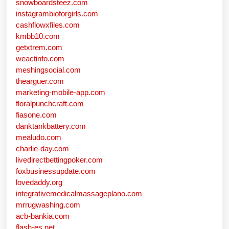
snowboardsteez.com
instagrambioforgirls.com
cashflowxfiles.com
kmbb10.com
getxtrem.com
weactinfo.com
meshingsocial.com
thearguer.com
marketing-mobile-app.com
floralpunchcraft.com
fiasone.com
danktankbattery.com
mealudo.com
charlie-day.com
livedirectbettingpoker.com
foxbusinessupdate.com
lovedaddy.org
integrativemedicalmassageplano.com
mrrugwashing.com
acb-bankia.com
flash-es.net