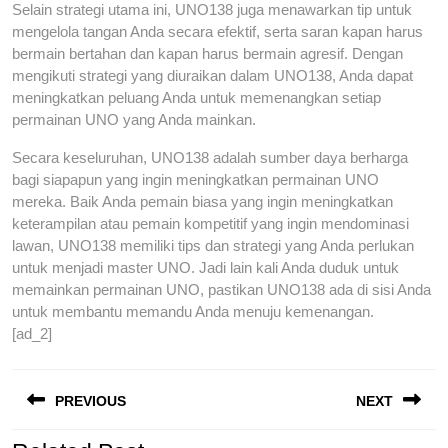
Selain strategi utama ini, UNO138 juga menawarkan tip untuk
mengelola tangan Anda secara efektif, serta saran kapan harus
bermain bertahan dan kapan harus bermain agresif. Dengan
mengikuti strategi yang diuraikan dalam UNO138, Anda dapat
meningkatkan peluang Anda untuk memenangkan setiap
permainan UNO yang Anda mainkan.
Secara keseluruhan, UNO138 adalah sumber daya berharga
bagi siapapun yang ingin meningkatkan permainan UNO
mereka. Baik Anda pemain biasa yang ingin meningkatkan
keterampilan atau pemain kompetitif yang ingin mendominasi
lawan, UNO138 memiliki tips dan strategi yang Anda perlukan
untuk menjadi master UNO. Jadi lain kali Anda duduk untuk
memainkan permainan UNO, pastikan UNO138 ada di sisi Anda
untuk membantu memandu Anda menuju kemenangan.
[ad_2]
Post
PREVIOUS
NEXT
navigation