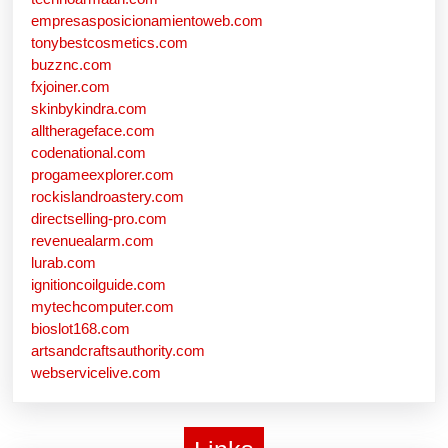
empresasposicionamientoweb.com
tonybestcosmetics.com
buzznc.com
fxjoiner.com
skinbykindra.com
alltherageface.com
codenational.com
progameexplorer.com
rockislandroastery.com
directselling-pro.com
revenuealarm.com
lurab.com
ignitioncoilguide.com
mytechcomputer.com
bioslot168.com
artsandcraftsauthority.com
webservicelive.com