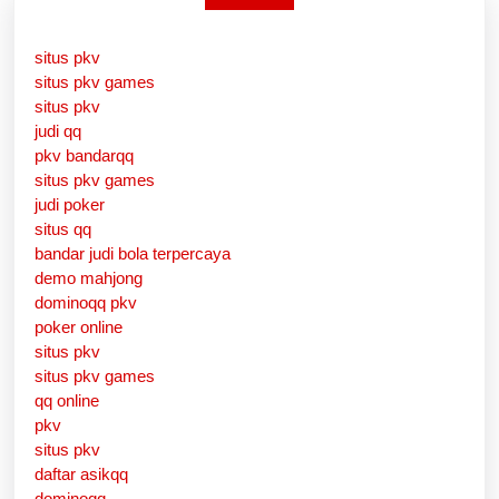
situs pkv
situs pkv games
situs pkv
judi qq
pkv bandarqq
situs pkv games
judi poker
situs qq
bandar judi bola terpercaya
demo mahjong
dominoqq pkv
poker online
situs pkv
situs pkv games
qq online
pkv
situs pkv
daftar asikqq
dominoqq