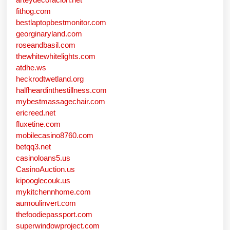
fithog.com
bestlaptopbestmonitor.com
georginaryland.com
roseandbasil.com
thewhitewhitelights.com
atdhe.ws
heckrodtwetland.org
halfheardinthestillness.com
mybestmassagechair.com
ericreed.net
fluxetine.com
mobilecasino8760.com
betqq3.net
casinoloans5.us
CasinoAuction.us
kipooglecouk.us
mykitchennhome.com
aumoulinvert.com
thefoodiepassport.com
superwindowproject.com