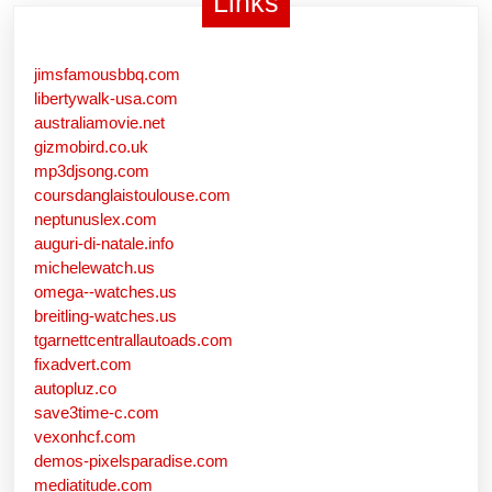
Links
jimsfamousbbq.com
libertywalk-usa.com
australiamovie.net
gizmobird.co.uk
mp3djsong.com
coursdanglaistoulouse.com
neptunuslex.com
auguri-di-natale.info
michelewatch.us
omega--watches.us
breitling-watches.us
tgarnettcentrallautoads.com
fixadvert.com
autopluz.co
save3time-c.com
vexonhcf.com
demos-pixelsparadise.com
mediatitude.com