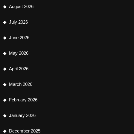
August 2026
July 2026
June 2026
May 2026
April 2026
March 2026
February 2026
January 2026
December 2025