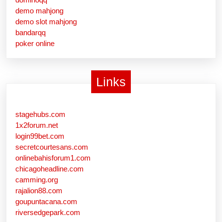
demo mahjong
demo slot mahjong
bandarqq
poker online
Links
stagehubs.com
1x2forum.net
login99bet.com
secretcourtesans.com
onlinebahisforum1.com
chicagoheadline.com
camming.org
rajalion88.com
goupuntacana.com
riversedgepark.com