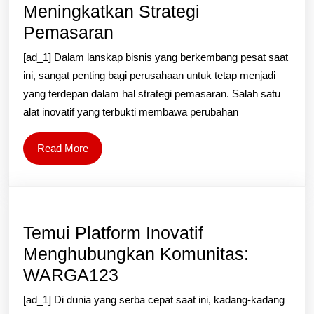
Meningkatkan Strategi
Kekuatan
Pemasaran
SuperMPO:
[ad_1] Dalam lanskap bisnis yang berkembang pesat saat
Meningkatkan
ini, sangat penting bagi perusahaan untuk tetap menjadi
Strategi
yang terdepan dalam hal strategi pemasaran. Salah satu
alat inovatif yang terbukti membawa perubahan
Pemasaran
Read
Read More
More
Temui Platform Inovatif
Menghubungkan Komunitas:
Temui
WARGA123
Platform
[ad_1] Di dunia yang serba cepat saat ini, kadang-kadang