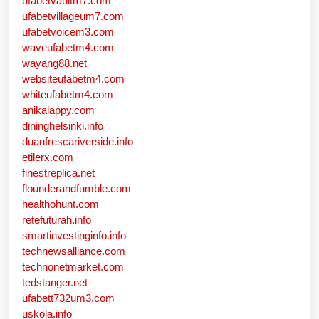
ufabetvaultm7.com
ufabetvillageum7.com
ufabetvoicem3.com
waveufabetm4.com
wayang88.net
websiteufabetm4.com
whiteufabetm4.com
anikalappy.com
dininghelsinki.info
duanfrescariverside.info
etilerx.com
finestreplica.net
flounderandfumble.com
healthohunt.com
retefuturah.info
smartinvestinginfo.info
technewsalliance.com
technonetmarket.com
tedstanger.net
ufabett732um3.com
uskola.info