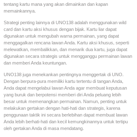
tentang kartu mana yang akan dimainkan dan kapan
memainkannya.
Strategi penting lainnya di UNO138 adalah menggunakan wild
card dan kartu aksi khusus dengan bijak. Kartu liar dapat
digunakan untuk mengubah warna permainan, yang dapat
menggagalkan rencana lawan Anda. Kartu aksi khusus, seperti
melewatkan, membalikkan, dan menarik dua kartu, juga dapat
digunakan secara strategis untuk mengganggu permainan lawan
dan memberi Anda keuntungan.
UNO138 juga menekankan pentingnya menggertak di UNO.
Dengan berpura-pura memiliki kartu tertentu di tangan Anda,
Anda dapat mengelabui lawan Anda agar membuat keputusan
yang buruk dan berpotensi memberi diri Anda peluang lebih
besar untuk memenangkan permainan. Namun, penting untuk
melakukan gertakan dengan hati-hati dan strategis, karena
penggunaan taktik ini secara berlebihan dapat membuat lawan
Anda lebih berhati-hati dan kecil kemungkinannya untuk tertipu
oleh gertakan Anda di masa mendatang.