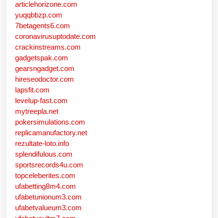
articlehorizone.com
yuqqbbzp.com
7betagents6.com
coronavirusuptodate.com
crackinstreams.com
gadgetspak.com
gearsngadget.com
hireseodoctor.com
lapsfit.com
levelup-fast.com
mytreepla.net
pokersimulations.com
replicamanufactory.net
rezultate-loto.info
splendifulous.com
sportsrecords4u.com
topceleberites.com
ufabetting8m4.com
ufabetunionum3.com
ufabetvalueum3.com