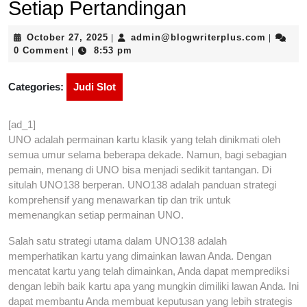
Setiap Pertandingan
October
admin@b
October 27, 2025
admin@blogwriterplus.com
|
|
27,
0 Comment
8:53 pm
|
2025
Categories:
Judi Slot
[ad_1]
UNO adalah permainan kartu klasik yang telah dinikmati oleh
semua umur selama beberapa dekade. Namun, bagi sebagian
pemain, menang di UNO bisa menjadi sedikit tantangan. Di
situlah UNO138 berperan. UNO138 adalah panduan strategi
komprehensif yang menawarkan tip dan trik untuk
memenangkan setiap permainan UNO.
Salah satu strategi utama dalam UNO138 adalah
memperhatikan kartu yang dimainkan lawan Anda. Dengan
mencatat kartu yang telah dimainkan, Anda dapat memprediksi
dengan lebih baik kartu apa yang mungkin dimiliki lawan Anda. Ini
dapat membantu Anda membuat keputusan yang lebih strategis