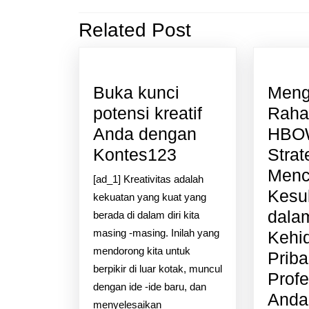
navigation
Related Post
Previous
post:
Buka kunci
Meng
potensi kreatif
Raha
Anda dengan
HBO
Buka
Kontes123
Strat
kunci
Menc
[ad_1] Kreativitas adalah
potensi
Kesu
kekuatan yang kuat yang
kreatif
dala
berada di dalam diri kita
masing -masing. Inilah yang
Anda
Kehi
mendorong kita untuk
dengan
Priba
berpikir di luar kotak, muncul
Kontes123
Profe
dengan ide -ide baru, dan
Anda
menyelesaikan