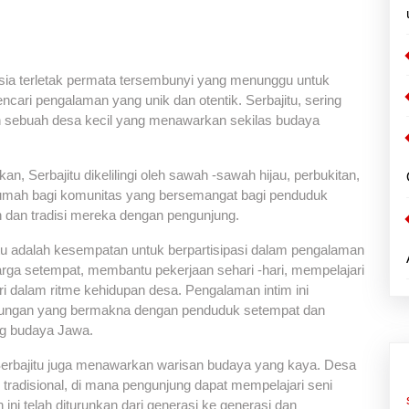
esia terletak permata tersembunyi yang menunggu untuk
ari pengalaman yang unik dan otentik. Serbajitu, sering
lah sebuah desa kecil yang menawarkan sekilas budaya
 Serbajitu dikelilingi oleh sawah -sawah hijau, perbukitan,
rumah bagi komunitas yang bersemangat bagi penduduk
 dan tradisi mereka dengan pengunjung.
itu adalah kesempatan untuk berpartisipasi dalam pengalaman
rga setempat, membantu pekerjaan sehari -hari, mempelajari
 dalam ritme kehidupan desa. Pengalaman intim ini
bungan yang bermakna dengan penduduk setempat dan
g budaya Jawa.
Serbajitu juga menawarkan warisan budaya yang kaya. Desa
 tradisional, di mana pengunjung dapat mempelajari seni
ini telah diturunkan dari generasi ke generasi dan