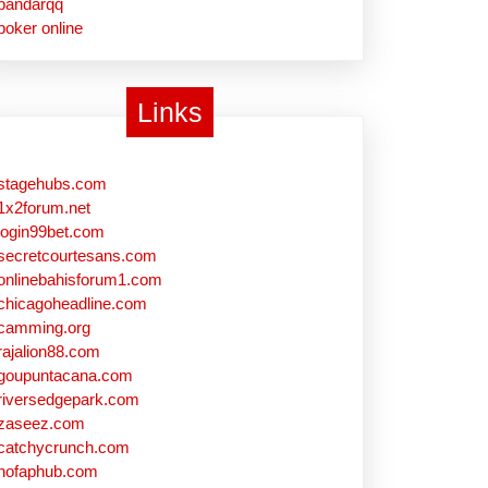
bandarqq
poker online
Links
stagehubs.com
1x2forum.net
login99bet.com
secretcourtesans.com
onlinebahisforum1.com
chicagoheadline.com
camming.org
rajalion88.com
goupuntacana.com
riversedgepark.com
zaseez.com
catchycrunch.com
nofaphub.com