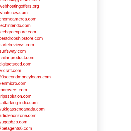
webhostingoffers.org
whatszow.com
ehomeamerca.com
techintendo.com
techgreenpure.com
bestdropshipstore.com
cartelreviews.com
surfsway.com
nailartproduct.com
digitactseed.com
lvlcraft.com
90secondmoneyloans.com
xenmicro.com
rodrovers.com
tripssolution.com
satta-king-india.com
yukigassencanada.com
articlehorizone.com
yuqqbbzp.com
7betagents6.com