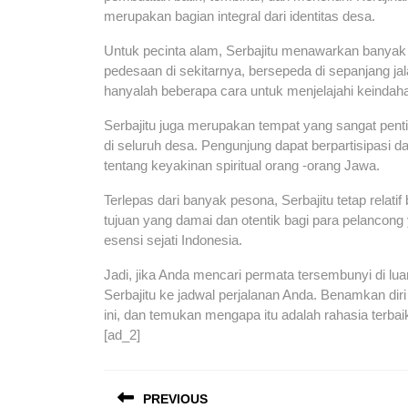
merupakan bagian integral dari identitas desa.
Untuk pecinta alam, Serbajitu menawarkan banyak p
pedesaan di sekitarnya, bersepeda di sepanjang ja
hanyalah beberapa cara untuk menjelajahi keindaha
Serbajitu juga merupakan tempat yang sangat penti
di seluruh desa. Pengunjung dapat berpartisipasi 
tentang keyakinan spiritual orang -orang Jawa.
Terlepas dari banyak pesona, Serbajitu tetap relat
tujuan yang damai dan otentik bagi para pelancong
esensi sejati Indonesia.
Jadi, jika Anda mencari permata tersembunyi di lu
Serbajitu ke jadwal perjalanan Anda. Benamkan d
ini, dan temukan mengapa itu adalah rahasia terbaik
[ad_2]
Post
PREVIOUS