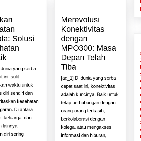
kan
Merevolusi
atan
Konektivitas
la: Solusi
dengan
hatan
MPO300: Masa
Rasakan
ik
Depan Telah
Kekuatan
Merevolusi
Tiba
i dunia yang serba
Viabola:
Konektivitas
 ini, sulit
[ad_1] Di dunia yang serba
Solusi
dengan
an waktu untuk
cepat saat ini, konektivitas
diri sendiri dan
Kesehatan
MPO300:
adalah kuncinya. Baik untuk
itaskan kesehatan
Terbaik
tetap berhubungan dengan
Masa
garan. Di antara
orang-orang terkasih,
Depan
n, keluarga, dan
berkolaborasi dengan
Telah
 lainnya,
kolega, atau mengakses
Tiba
 diri sering
informasi dan hiburan,