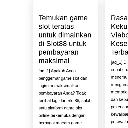
Temukan game
Rasa
slot teratas
Keku
untuk dimainkan
Viabo
di Slot88 untuk
Kese
pembayaran
Terba
Temukan
maksimal
[ad_1] D
game
cepat saat
[ad_1] Apakah Anda
slot
menemuk
penggemar game slot dan
teratas
mengurus 
ingin memaksimalkan
memprior
pembayaran Anda? Tidak
untuk
dan kebu
terlihat lagi dari Slot88, salah
dimainkan
pekerjaa
satu platform game slot
di
kewajiban
online terkemuka dengan
Slot88
perawatan
berbagai macam game