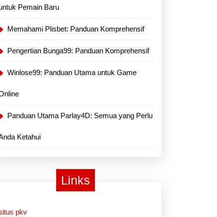
untuk Pemain Baru
Memahami Plisbet: Panduan Komprehensif
Pengertian Bunga99: Panduan Komprehensif
Winlose99: Panduan Utama untuk Game
Online
Panduan Utama Parlay4D: Semua yang Perlu
Anda Ketahui
Links
situs pkv