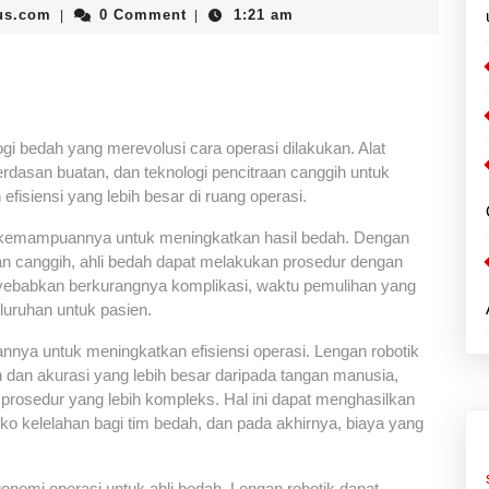
admin@blogwriterplus.com
us.com
0 Comment
1:21 am
|
|
gi bedah yang merevolusi cara operasi dilakukan. Alat
erdasan buatan, dan teknologi pencitraan canggih untuk
efisiensi yang lebih besar di ruang operasi.
h kemampuannya untuk meningkatkan hasil bedah. Dengan
an canggih, ahli bedah dapat melakukan prosedur dengan
enyebabkan berkurangnya komplikasi, waktu pemulihan yang
eluruhan untuk pasien.
nya untuk meningkatkan efisiensi operasi. Lengan robotik
dan akurasi yang lebih besar daripada tangan manusia,
rosedur yang lebih kompleks. Hal ini dapat menghasilkan
iko kelelahan bagi tim bedah, dan pada akhirnya, biaya yang
onomi operasi untuk ahli bedah. Lengan robotik dapat