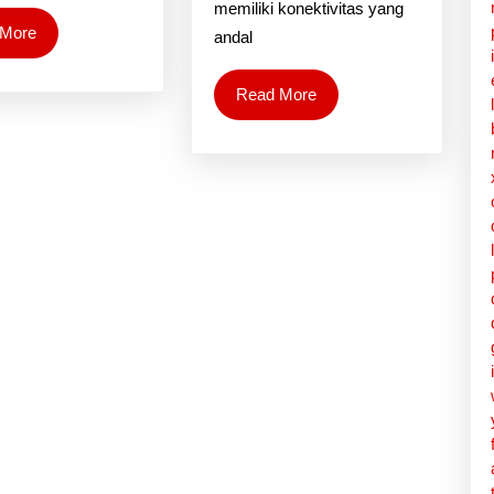
memiliki konektivitas yang
Read
 More
andal
More
Read
Read More
More