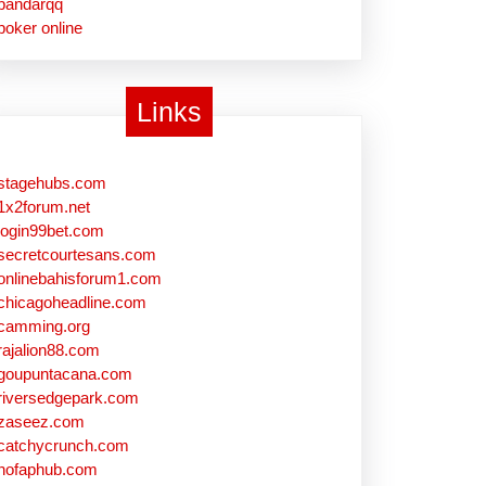
bandarqq
poker online
Links
stagehubs.com
1x2forum.net
login99bet.com
secretcourtesans.com
onlinebahisforum1.com
chicagoheadline.com
camming.org
rajalion88.com
goupuntacana.com
riversedgepark.com
zaseez.com
catchycrunch.com
nofaphub.com