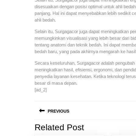
disesuaikan dengan posisi optimal untuk ahli bed
panjang. Hal ini dapat menyebabkan lebih sedikit ce
ahli bedah.
Selain itu, Surgagacor juga dapat meningkatkan pen
memungkinkan visualisasi yang lebih besar dari 
tentang anatomi dan teknik bedah. Ini dapat memba
bedah baru, yang pada akhirnya mengarah ke hasil 
Secara keseluruhan, Surgagacor adalah pengubah
meningkatkan hasil, efisiensi, ergonomi, dan pendi
penyedia layanan kesehatan. Ketika teknologi terus
besar di masa depan.
[ad_2]
Post
PREVIOUS
navigation
Related Post
Previous
post: