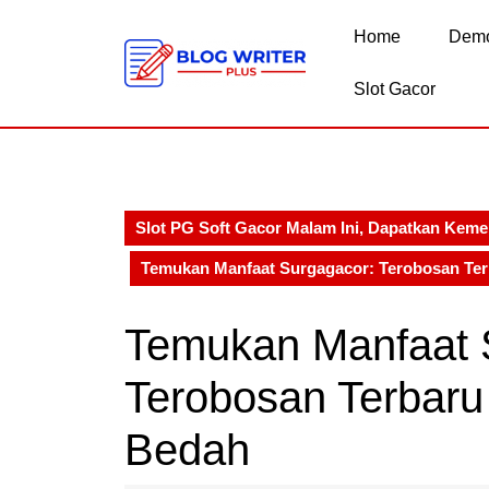
Skip
to
Home
Demo
content
Skip
Slot Gacor
to
content
Slot PG Soft Gacor Malam Ini, Dapatkan Kem
Temukan Manfaat Surgagacor: Terobosan Ter
Temukan Manfaat 
Terobosan Terbaru
Bedah