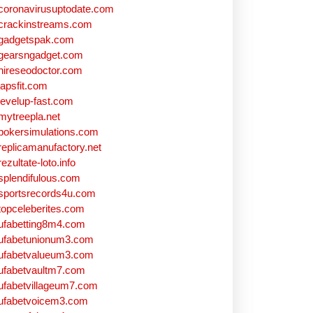
coronavirusuptodate.com
crackinstreams.com
gadgetspak.com
gearsngadget.com
hireseodoctor.com
lapsfit.com
levelup-fast.com
mytreepla.net
pokersimulations.com
replicamanufactory.net
rezultate-loto.info
splendifulous.com
sportsrecords4u.com
topceleberites.com
ufabetting8m4.com
ufabetunionum3.com
ufabetvalueum3.com
ufabetvaultm7.com
ufabetvillageum7.com
ufabetvoicem3.com