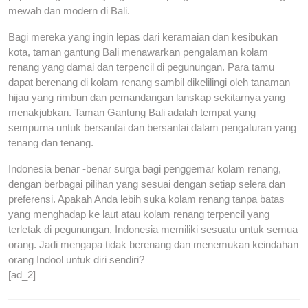
mewah dan modern di Bali.
Bagi mereka yang ingin lepas dari keramaian dan kesibukan
kota, taman gantung Bali menawarkan pengalaman kolam
renang yang damai dan terpencil di pegunungan. Para tamu
dapat berenang di kolam renang sambil dikelilingi oleh tanaman
hijau yang rimbun dan pemandangan lanskap sekitarnya yang
menakjubkan. Taman Gantung Bali adalah tempat yang
sempurna untuk bersantai dan bersantai dalam pengaturan yang
tenang dan tenang.
Indonesia benar -benar surga bagi penggemar kolam renang,
dengan berbagai pilihan yang sesuai dengan setiap selera dan
preferensi. Apakah Anda lebih suka kolam renang tanpa batas
yang menghadap ke laut atau kolam renang terpencil yang
terletak di pegunungan, Indonesia memiliki sesuatu untuk semua
orang. Jadi mengapa tidak berenang dan menemukan keindahan
orang Indool untuk diri sendiri?
[ad_2]
Post