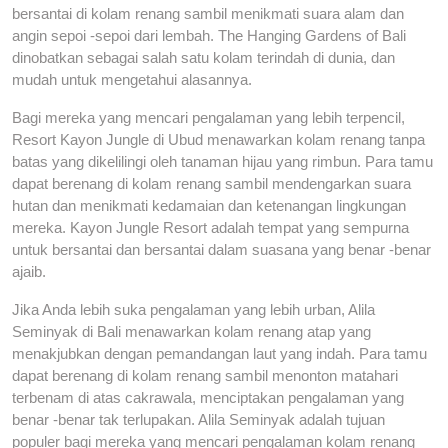
bersantai di kolam renang sambil menikmati suara alam dan
angin sepoi -sepoi dari lembah. The Hanging Gardens of Bali
dinobatkan sebagai salah satu kolam terindah di dunia, dan
mudah untuk mengetahui alasannya.
Bagi mereka yang mencari pengalaman yang lebih terpencil,
Resort Kayon Jungle di Ubud menawarkan kolam renang tanpa
batas yang dikelilingi oleh tanaman hijau yang rimbun. Para tamu
dapat berenang di kolam renang sambil mendengarkan suara
hutan dan menikmati kedamaian dan ketenangan lingkungan
mereka. Kayon Jungle Resort adalah tempat yang sempurna
untuk bersantai dan bersantai dalam suasana yang benar -benar
ajaib.
Jika Anda lebih suka pengalaman yang lebih urban, Alila
Seminyak di Bali menawarkan kolam renang atap yang
menakjubkan dengan pemandangan laut yang indah. Para tamu
dapat berenang di kolam renang sambil menonton matahari
terbenam di atas cakrawala, menciptakan pengalaman yang
benar -benar tak terlupakan. Alila Seminyak adalah tujuan
populer bagi mereka yang mencari pengalaman kolam renang