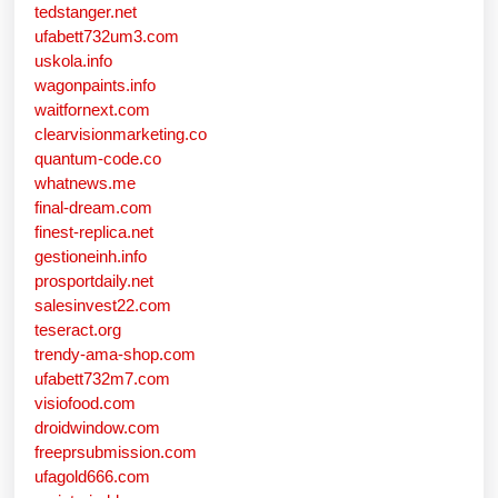
tedstanger.net
ufabett732um3.com
uskola.info
wagonpaints.info
waitfornext.com
clearvisionmarketing.co
quantum-code.co
whatnews.me
final-dream.com
finest-replica.net
gestioneinh.info
prosportdaily.net
salesinvest22.com
teseract.org
trendy-ama-shop.com
ufabett732m7.com
visiofood.com
droidwindow.com
freeprsubmission.com
ufagold666.com