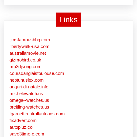
Links
jimsfamousbbq.com
libertywalk-usa.com
australiamovie.net
gizmobird.co.uk
mp3djsong.com
coursdanglaistoulouse.com
neptunuslex.com
auguri-di-natale.info
michelewatch.us
omega--watches.us
breitling-watches.us
tgarnettcentrallautoads.com
fixadvert.com
autopluz.co
save3time-c.com