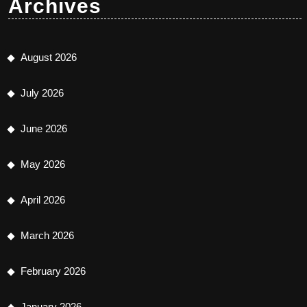
Archives
August 2026
July 2026
June 2026
May 2026
April 2026
March 2026
February 2026
January 2026