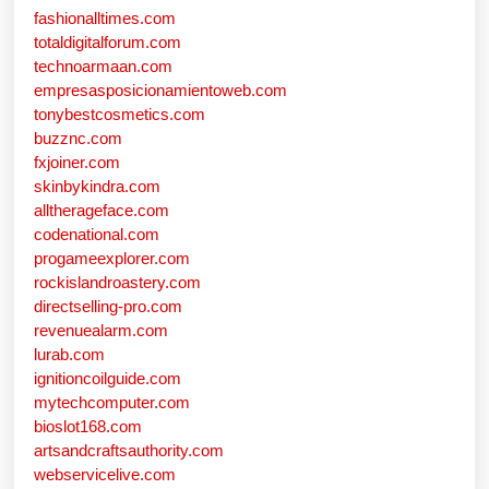
fashionalltimes.com
totaldigitalforum.com
technoarmaan.com
empresasposicionamientoweb.com
tonybestcosmetics.com
buzznc.com
fxjoiner.com
skinbykindra.com
alltherageface.com
codenational.com
progameexplorer.com
rockislandroastery.com
directselling-pro.com
revenuealarm.com
lurab.com
ignitioncoilguide.com
mytechcomputer.com
bioslot168.com
artsandcraftsauthority.com
webservicelive.com