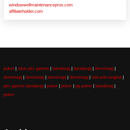
windowwellmaintenancepros.com
affiliateholder.com
poker
|
situs pkv games
|
bandarqq
|
bandarqq
|
dominoqq
|
dominoqq
|
dominoqq
|
dominoqq
|
dominoqq
|
slot anti rungkat
|
pkv games bandarqq
|
poker
|
poker
|
qq poker
|
bandarqq
|
poker