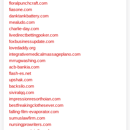
floralpunchcraft.com
fiasone.com
danktankbattery.com
mealudo.com
charlie-day.com
livedirectbettingpoker.com
foxbusinessupdate.com
lovedaddy.org
integrativemedicalmassageplano.com
mrrugwashing.com
acb-bankia.com
flash-es.net
upshak.com
backsilo.com
siviralqq.com
impressionresorthoian.com
bestfreakingclothesever.com
falling-film-evaporator.com
sumuslawfirm.com
nursingprowriters.com