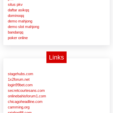
situs pkv
daftar asikqq
dominoqq
demo mahjong
demo slot mahjong
bandarqq
poker online
Links
stagehubs.com
1x2forum.net
login99bet.com
secretcourtesans.com
onlinebahisforum1.com
chicagoheadline.com
camming.org
rajalion88.com