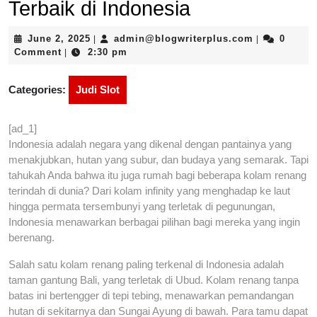
Terbaik di Indonesia
June
admin@blogw
June 2, 2025
admin@blogwriterplus.com
0
|
|
2,
Comment
2:30 pm
|
2025
Categories:
Judi Slot
[ad_1]
Indonesia adalah negara yang dikenal dengan pantainya yang
menakjubkan, hutan yang subur, dan budaya yang semarak. Tapi
tahukah Anda bahwa itu juga rumah bagi beberapa kolam renang
terindah di dunia? Dari kolam infinity yang menghadap ke laut
hingga permata tersembunyi yang terletak di pegunungan,
Indonesia menawarkan berbagai pilihan bagi mereka yang ingin
berenang.
Salah satu kolam renang paling terkenal di Indonesia adalah
taman gantung Bali, yang terletak di Ubud. Kolam renang tanpa
batas ini bertengger di tepi tebing, menawarkan pemandangan
hutan di sekitarnya dan Sungai Ayung di bawah. Para tamu dapat