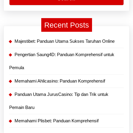
Recent Posts
Majestibet: Panduan Utama Sukses Taruhan Online
Pengertian Saung4D: Panduan Komprehensif untuk
Pemula
Memahami Ahlicasino: Panduan Komprehensif
Panduan Utama JurusCasino: Tip dan Trik untuk
Pemain Baru
Memahami Plisbet: Panduan Komprehensif