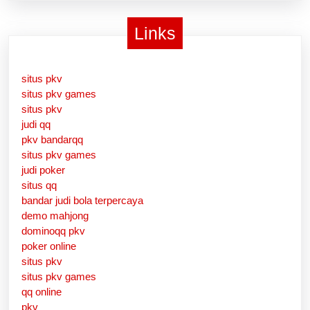
Links
situs pkv
situs pkv games
situs pkv
judi qq
pkv bandarqq
situs pkv games
judi poker
situs qq
bandar judi bola terpercaya
demo mahjong
dominoqq pkv
poker online
situs pkv
situs pkv games
qq online
pkv