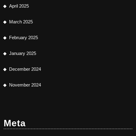
April 2025
March 2025
February 2025
January 2025
December 2024
November 2024
Meta