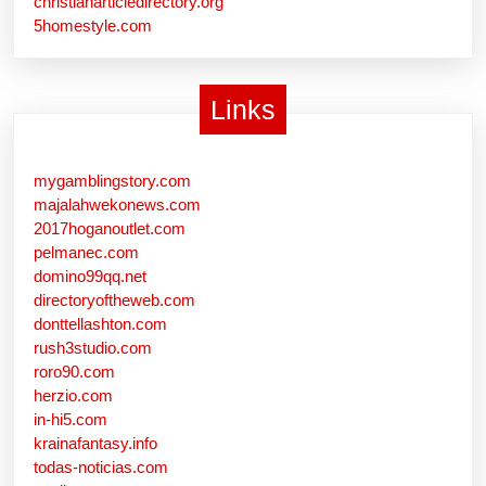
christianarticledirectory.org
5homestyle.com
Links
mygamblingstory.com
majalahwekonews.com
2017hoganoutlet.com
pelmanec.com
domino99qq.net
directoryoftheweb.com
donttellashton.com
rush3studio.com
roro90.com
herzio.com
in-hi5.com
krainafantasy.info
todas-noticias.com