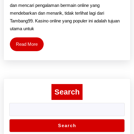
akhir
dan mencari pengalaman bermain online yang
untuk
mendebarkan dan menarik, tidak terlihat lagi dari
Tambang99. Kasino online yang populer ini adalah tujuan
permainan
utama untuk
kasino
yang
Read
Read More
mendebarkan
More
Search
Search