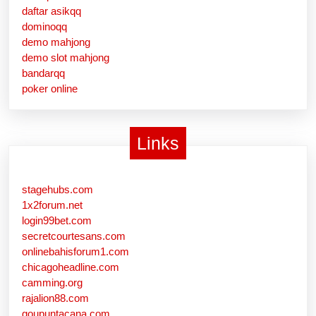
daftar asikqq
dominoqq
demo mahjong
demo slot mahjong
bandarqq
poker online
Links
stagehubs.com
1x2forum.net
login99bet.com
secretcourtesans.com
onlinebahisforum1.com
chicagoheadline.com
camming.org
rajalion88.com
goupuntacana.com