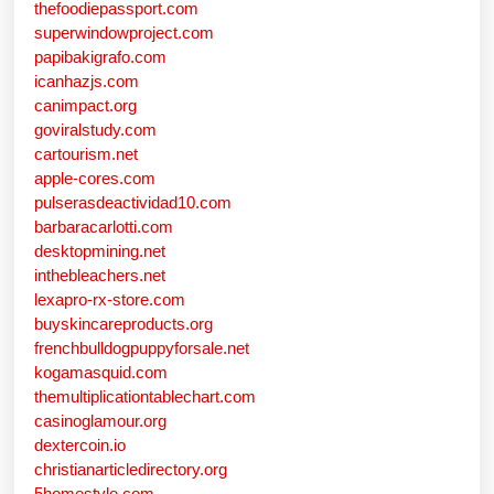
thefoodiepassport.com
superwindowproject.com
papibakigrafo.com
icanhazjs.com
canimpact.org
goviralstudy.com
cartourism.net
apple-cores.com
pulserasdeactividad10.com
barbaracarlotti.com
desktopmining.net
inthebleachers.net
lexapro-rx-store.com
buyskincareproducts.org
frenchbulldogpuppyforsale.net
kogamasquid.com
themultiplicationtablechart.com
casinoglamour.org
dextercoin.io
christianarticledirectory.org
5homestyle.com