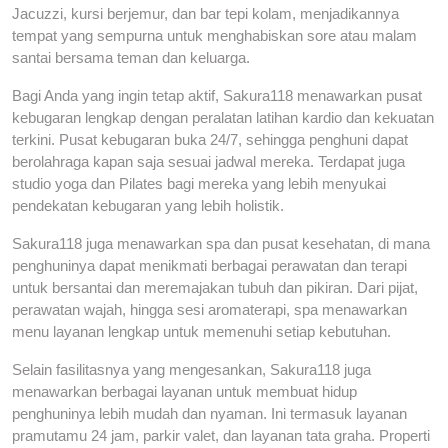
Jacuzzi, kursi berjemur, dan bar tepi kolam, menjadikannya
tempat yang sempurna untuk menghabiskan sore atau malam
santai bersama teman dan keluarga.
Bagi Anda yang ingin tetap aktif, Sakura118 menawarkan pusat
kebugaran lengkap dengan peralatan latihan kardio dan kekuatan
terkini. Pusat kebugaran buka 24/7, sehingga penghuni dapat
berolahraga kapan saja sesuai jadwal mereka. Terdapat juga
studio yoga dan Pilates bagi mereka yang lebih menyukai
pendekatan kebugaran yang lebih holistik.
Sakura118 juga menawarkan spa dan pusat kesehatan, di mana
penghuninya dapat menikmati berbagai perawatan dan terapi
untuk bersantai dan meremajakan tubuh dan pikiran. Dari pijat,
perawatan wajah, hingga sesi aromaterapi, spa menawarkan
menu layanan lengkap untuk memenuhi setiap kebutuhan.
Selain fasilitasnya yang mengesankan, Sakura118 juga
menawarkan berbagai layanan untuk membuat hidup
penghuninya lebih mudah dan nyaman. Ini termasuk layanan
pramutamu 24 jam, parkir valet, dan layanan tata graha. Properti