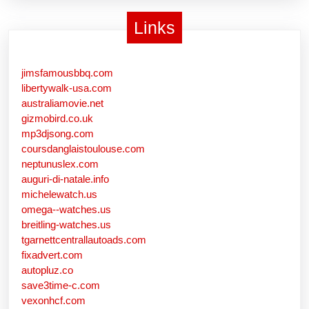
Links
jimsfamousbbq.com
libertywalk-usa.com
australiamovie.net
gizmobird.co.uk
mp3djsong.com
coursdanglaistoulouse.com
neptunuslex.com
auguri-di-natale.info
michelewatch.us
omega--watches.us
breitling-watches.us
tgarnettcentrallautoads.com
fixadvert.com
autopluz.co
save3time-c.com
vexonhcf.com