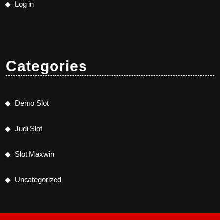
Log in
Categories
Demo Slot
Judi Slot
Slot Maxwin
Uncategorized