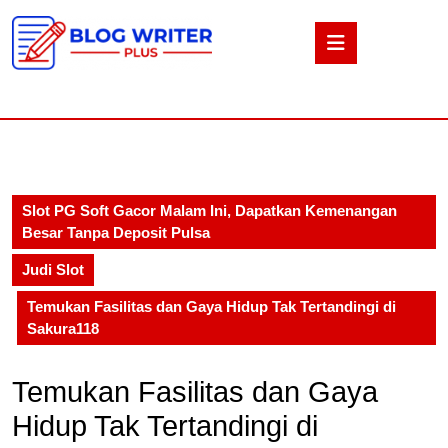
Skip
to
Open
content
Button
Skip
to
content
Slot PG Soft Gacor Malam Ini, Dapatkan Kemenangan
Besar Tanpa Deposit Pulsa
Judi Slot
Temukan Fasilitas dan Gaya Hidup Tak Tertandingi di
Sakura118
Temukan Fasilitas dan Gaya
Hidup Tak Tertandingi di