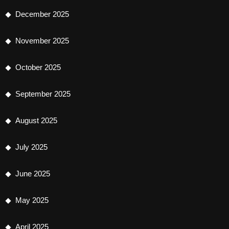
December 2025
November 2025
October 2025
September 2025
August 2025
July 2025
June 2025
May 2025
April 2025