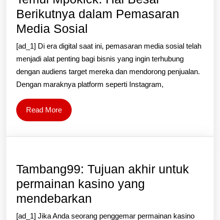
Berikutnya dalam Pemasaran
Temui
Media Sosial
Mpokick:
[ad_1] Di era digital saat ini, pemasaran media sosial telah
Hal
menjadi alat penting bagi bisnis yang ingin terhubung
Besar
dengan audiens target mereka dan mendorong penjualan.
Dengan maraknya platform seperti Instagram,
Berikutnya
dalam
Read
Read More
Pemasaran
More
Media
Sosial
Tambang99: Tujuan akhir untuk
permainan kasino yang
Tambang99:
mendebarkan
Tujuan
[ad_1] Jika Anda seorang penggemar permainan kasino