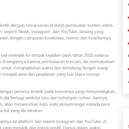
entik dengan kesuksesan di dunia pembuatan konten online.
 seperti Tiktok, Instagram, dan YouTube, bintang yang
leh dengan campuran kreativitas, humor, dan keasliannya
a kali meledak ke tempat kejadian pada tahun 2020 selama
u di tangannya karena pembatasan kuncian, dia memutuskan
ra untuk menghabiskan waktu dan terhubung dengan orang
n menjadi awal dari perjalanan yang luar biasa menuju
 dengan pemirsa tertarik pada humornya yang menyenangkan,
 dia berbagi anekdot lucu dari kehidupan sehari -harinya,
n, atau menawarkan kata -kata penyemangat kepada para
a hal yang dia lakukan.
nnya ke platform lain seperti Instagram dan YouTube, di
 yang menarik dan energi positif. Hanya dalam waktu