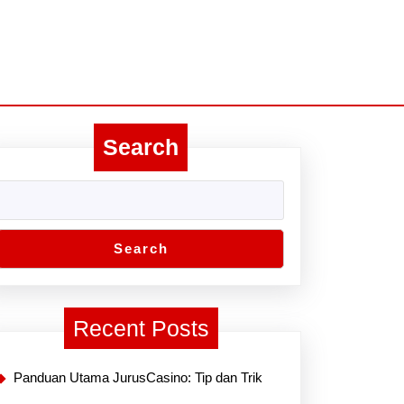
Search
Search
Recent Posts
Panduan Utama JurusCasino: Tip dan Trik