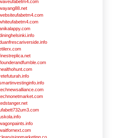
waveufabetm4.com
wayang88.net
websiteufabetm4.com
whiteufabetm4.com
anikalappy.com
dininghelsinki.info
duanfrescariverside.info
etilerx.com
finestreplica.net
flounderandfumble.com
healthohunt.com
retefuturah.info
smartinvestinginfo.info
technewsalliance.com
technonetmarket.com
tedstanger.net
ufabett732um3.com
uskola.info
wagonpaints.info
waitfornext.com
clearvisionmarketing.co