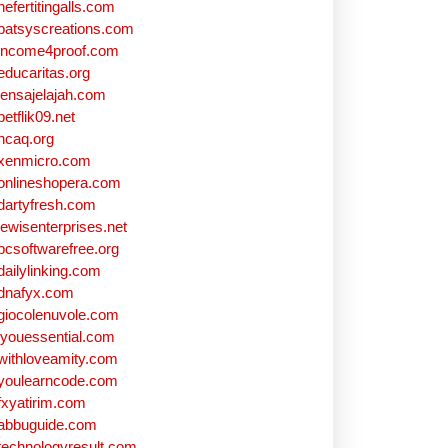
nefertitingalls.com
patsyscreations.com
income4proof.com
educaritas.org
lensajelajah.com
betflik09.net
ncaq.org
xenmicro.com
onlineshopera.com
dartyfresh.com
lewisenterprises.net
pcsoftwarefree.org
dailylinking.com
dnafyx.com
giocolenuvole.com
iyouessential.com
withloveamity.com
youlearncode.com
fxyatirim.com
abbuguide.com
technologyresult.com