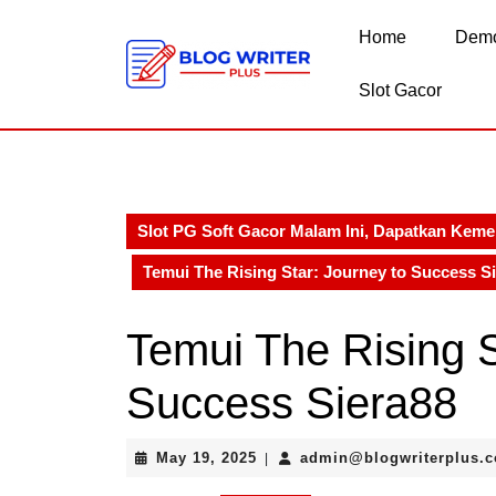
Skip
to
Home
Demo
content
Skip
Slot Gacor
to
content
Slot PG Soft Gacor Malam Ini, Dapatkan Kem
Temui The Rising Star: Journey to Success S
Temui The Rising S
Success Siera88
May
May 19, 2025
admin@blogwriterplus.
|
19,