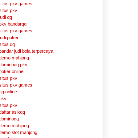
situs pkv games
situs pkv
judi qq
pkv bandarqq
situs pkv games
judi poker
situs qq
bandar judi bola terpercaya
demo mahjong
dominoqq pkv
poker online
situs pkv
situs pkv games
qq online
pkv
situs pkv
daftar asikqq
dominoqq
demo mahjong
demo slot mahjong