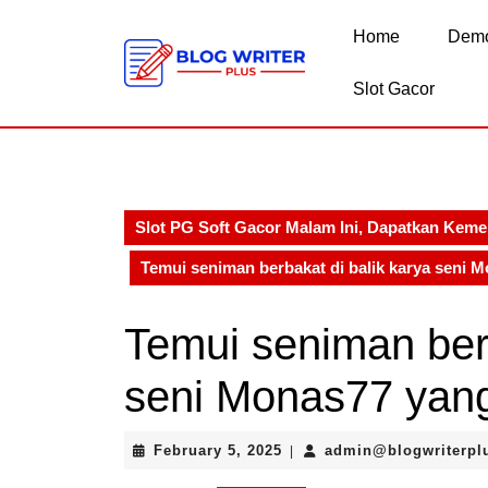
Skip
to
Home
Demo
content
Skip
Slot Gacor
to
content
Slot PG Soft Gacor Malam Ini, Dapatkan Kem
Temui seniman berbakat di balik karya seni
Temui seniman berb
seni Monas77 yan
February
February 5, 2025
admin@blogwriterpl
|
5,