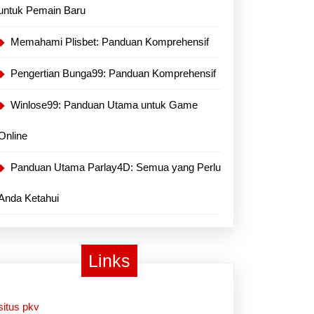
untuk Pemain Baru
Memahami Plisbet: Panduan Komprehensif
Pengertian Bunga99: Panduan Komprehensif
Winlose99: Panduan Utama untuk Game
Online
Panduan Utama Parlay4D: Semua yang Perlu
Anda Ketahui
Links
situs pkv