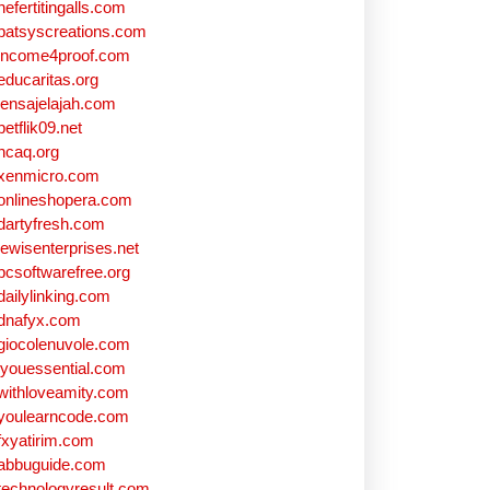
nefertitingalls.com
patsyscreations.com
income4proof.com
educaritas.org
lensajelajah.com
betflik09.net
ncaq.org
xenmicro.com
onlineshopera.com
dartyfresh.com
lewisenterprises.net
pcsoftwarefree.org
dailylinking.com
dnafyx.com
giocolenuvole.com
iyouessential.com
withloveamity.com
youlearncode.com
fxyatirim.com
abbuguide.com
technologyresult.com