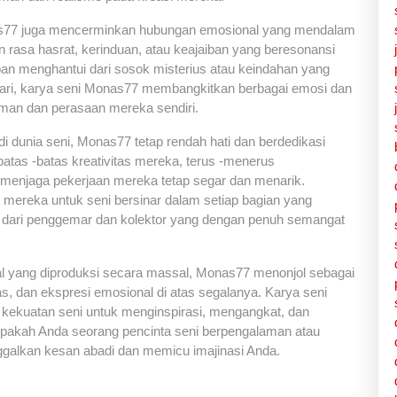
nas77 juga mencerminkan hubungan emosional yang mendalam
n rasa hasrat, kerinduan, atau keajaiban yang beresonansi
apan menghantui dari sosok misterius atau keindahan yang
hari, karya seni Monas77 membangkitkan berbagai emosi dan
an dan perasaan mereka sendiri.
i dunia seni, Monas77 tetap rendah hati dan berdedikasi
atas -batas kreativitas mereka, terus -menerus
 menjaga pekerjaan mereka tetap segar dan menarik.
mereka untuk seni bersinar dalam setiap bagian yang
 dari penggemar dan kolektor yang dengan penuh semangat
al yang diproduksi secara massal, Monas77 menonjol sebagai
as, dan ekspresi emosional di atas segalanya. Karya seni
 kekuatan seni untuk menginspirasi, mengangkat, dan
 Apakah Anda seorang pencinta seni berpengalaman atau
galkan kesan abadi dan memicu imajinasi Anda.