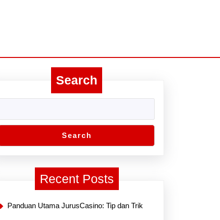
Search
Search
Recent Posts
Panduan Utama JurusCasino: Tip dan Trik