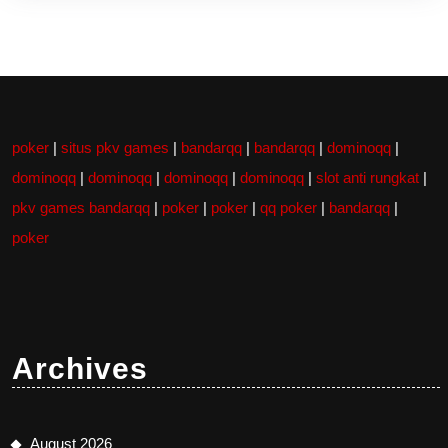
poker
|
situs pkv games
|
bandarqq
|
bandarqq
|
dominoqq
|
dominoqq
|
dominoqq
|
dominoqq
|
dominoqq
|
slot anti rungkat
|
pkv games bandarqq
|
poker
|
poker
|
qq poker
|
bandarqq
|
poker
Archives
August 2026