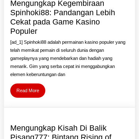
Mengungkap Kegembiraan
Spinhoki88: Pandangan Lebih
Cekat pada Game Kasino
Mengungkap
Populer
Kegembiraan
[ad_1] Spinhoki88 adalah permainan kasino populer yang
Spinhoki88:
telah memikat pemain di seluruh dunia dengan
Pandangan
gameplaynya yang mendebarkan dan hadiah yang
menarik. Gim yang serba cepat ini menggabungkan
Lebih
elemen keberuntungan dan
Cekat
pada
Read
Read More
Game
More
Kasino
Populer
Mengungkap Kisah Di Balik
Pisang777: Bintang Rising of