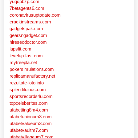
yuqqbbzp.com
7betagents6.com
coronavirusuptodate.com
crackinstreams.com
gadgetspak.com
gearsngadget.com
hireseodoctor.com
lapsfit.com
levelup-fast.com
mytreepla.net
pokersimulations.com
replicamanufactory.net
rezultate-loto.info
splendifulous.com
sportsrecords4u.com
topceleberites.com
ufabetting8m4.com
ufabetunionum3.com
ufabetvalueum3.com
ufabetvaultm7.com
ufabetvillageum7.com