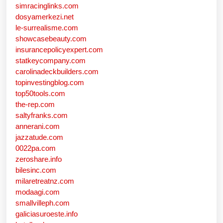
simracinglinks.com
dosyamerkezi.net
le-surrealisme.com
showcasebeauty.com
insurancepolicyexpert.com
statkeycompany.com
carolinadeckbuilders.com
topinvestingblog.com
top50tools.com
the-rep.com
saltyfranks.com
annerani.com
jazzatude.com
0022pa.com
zeroshare.info
bilesinc.com
milaretreatnz.com
modaagi.com
smallvilleph.com
galiciasuroeste.info