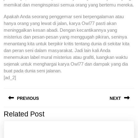
memikat dan menginspirasi semua orang yang bertemu mereka.
Apakah Anda seorang penggemar seni berpengalaman atau
hanya orang yang lewat di jalan, karya Owl77 pasti akan
meninggalkan kesan abadi. Dengan kecantikannya yang
misterius dan pesan-pesan yang menggugah pikiran, seninya
menantang kita untuk berpikir kritis tentang dunia di sekitar kita
dan peran seni dalam masyarakat. Jadi lain kali Anda
menemukan label mural misterius atau grafiti, luangkan waktu
sejenak untuk menghargai karya Owl77 dan dampak yang dia
buat pada dunia seni jalanan.
[ad_2]
Post
PREVIOUS
NEXT
navigation
Related Post
Previous
Next
post:
post: