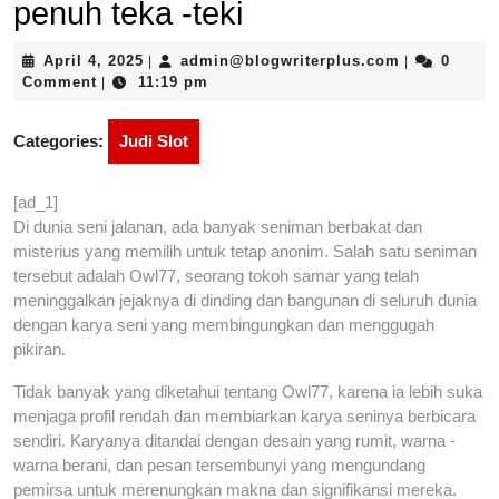
penuh teka -teki
April
admin@blog
April 4, 2025
admin@blogwriterplus.com
0
|
|
4,
Comment
11:19 pm
|
2025
Categories:
Judi Slot
[ad_1]
Di dunia seni jalanan, ada banyak seniman berbakat dan
misterius yang memilih untuk tetap anonim. Salah satu seniman
tersebut adalah Owl77, seorang tokoh samar yang telah
meninggalkan jejaknya di dinding dan bangunan di seluruh dunia
dengan karya seni yang membingungkan dan menggugah
pikiran.
Tidak banyak yang diketahui tentang Owl77, karena ia lebih suka
menjaga profil rendah dan membiarkan karya seninya berbicara
sendiri. Karyanya ditandai dengan desain yang rumit, warna -
warna berani, dan pesan tersembunyi yang mengundang
pemirsa untuk merenungkan makna dan signifikansi mereka.