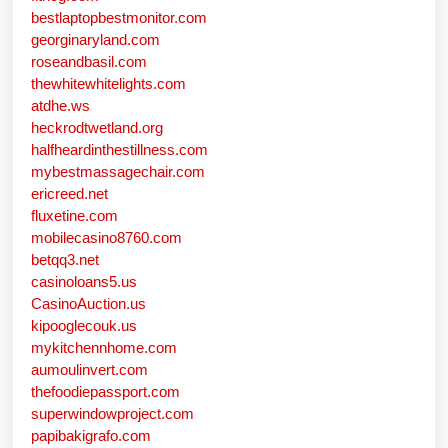
bestlaptopbestmonitor.com
georginaryland.com
roseandbasil.com
thewhitewhitelights.com
atdhe.ws
heckrodtwetland.org
halfheardinthestillness.com
mybestmassagechair.com
ericreed.net
fluxetine.com
mobilecasino8760.com
betqq3.net
casinoloans5.us
CasinoAuction.us
kipooglecouk.us
mykitchennhome.com
aumoulinvert.com
thefoodiepassport.com
superwindowproject.com
papibakigrafo.com