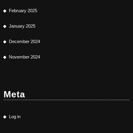
February 2025
January 2025
December 2024
November 2024
Meta
Log in