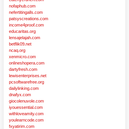
nofaphub.com
nefertitingalls.com
patsyscreations.com
income4proof.com
educaritas.org
lensajelajah.com
betflik09.net
ncaq.org
xenmicro.com
onlineshopera.com
dartyfresh.com
lewisenterprises.net
pcsoftwarefree.org
dailylinking.com
dnafyx.com
giocolenuvole.com
iyouessential.com
withloveamity.com
youlearncode.com
fxyatirim.com