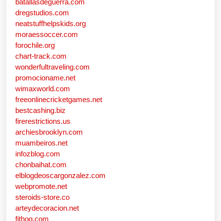
batallasdeguerra.com
dregstudios.com
neatstuffhelpskids.org
moraessoccer.com
forochile.org
chart-track.com
wonderfultraveling.com
promocioname.net
wimaxworld.com
freeonlinecricketgames.net
bestcashing.biz
firerestrictions.us
archiesbrooklyn.com
muambeiros.net
infozblog.com
chonbaihat.com
elblogdeoscargonzalez.com
webpromote.net
steroids-store.co
arteydecoracion.net
fithog.com