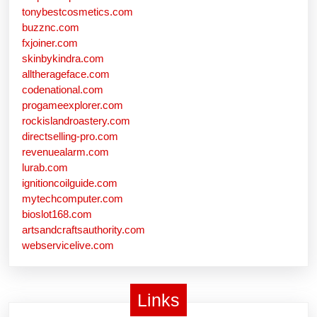
tonybestcosmetics.com
buzznc.com
fxjoiner.com
skinbykindra.com
alltherageface.com
codenational.com
progameexplorer.com
rockislandroastery.com
directselling-pro.com
revenuealarm.com
lurab.com
ignitioncoilguide.com
mytechcomputer.com
bioslot168.com
artsandcraftsauthority.com
webservicelive.com
Links