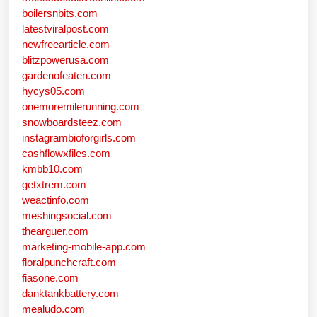
boilersnbits.com
latestviralpost.com
newfreearticle.com
blitzpowerusa.com
gardenofeaten.com
hycys05.com
onemoremilerunning.com
snowboardsteez.com
instagrambioforgirls.com
cashflowxfiles.com
kmbb10.com
getxtrem.com
weactinfo.com
meshingsocial.com
thearguer.com
marketing-mobile-app.com
floralpunchcraft.com
fiasone.com
danktankbattery.com
mealudo.com