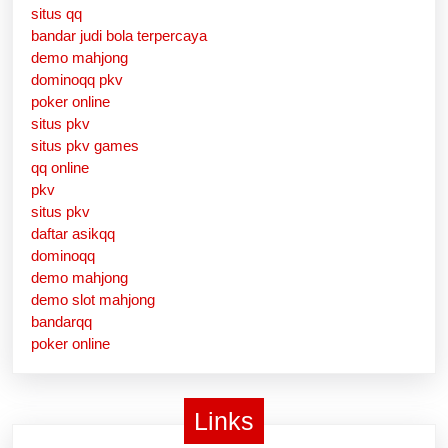
situs qq
bandar judi bola terpercaya
demo mahjong
dominoqq pkv
poker online
situs pkv
situs pkv games
qq online
pkv
situs pkv
daftar asikqq
dominoqq
demo mahjong
demo slot mahjong
bandarqq
poker online
Links