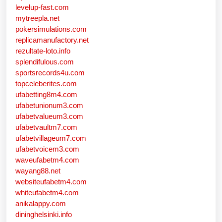
levelup-fast.com
mytreepla.net
pokersimulations.com
replicamanufactory.net
rezultate-loto.info
splendifulous.com
sportsrecords4u.com
topceleberites.com
ufabetting8m4.com
ufabetunionum3.com
ufabetvalueum3.com
ufabetvaultm7.com
ufabetvillageum7.com
ufabetvoicem3.com
waveufabetm4.com
wayang88.net
websiteufabetm4.com
whiteufabetm4.com
anikalappy.com
dininghelsinki.info