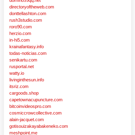
domino99qq.net
directoryoftheweb.com
donttellashton.com
rush3studio.com
roro90.com
herzio.com
in-hi5.com
krainafantasy.info
todas-noticias.com
senikartu.com
rusportal.net
watty.io
livinginthesun.info
itsriz.com
cargoods.shop
capetownacupuncture.com
bitcoinvideospro.com
cosmiccrowcollective.com
alain-jacquet.com
gotisouizakayabakeneko.com
meshpoint.me