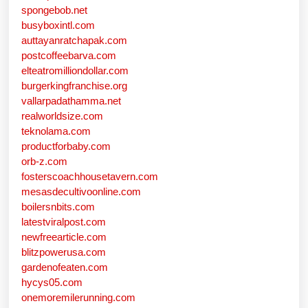
spongebob.net
busyboxintl.com
auttayanratchapak.com
postcoffeebarva.com
elteatromilliondollar.com
burgerkingfranchise.org
vallarpadathamma.net
realworldsize.com
teknolama.com
productforbaby.com
orb-z.com
fosterscoachhousetavern.com
mesasdecultivoonline.com
boilersnbits.com
latestviralpost.com
newfreearticle.com
blitzpowerusa.com
gardenofeaten.com
hycys05.com
onemoremilerunning.com