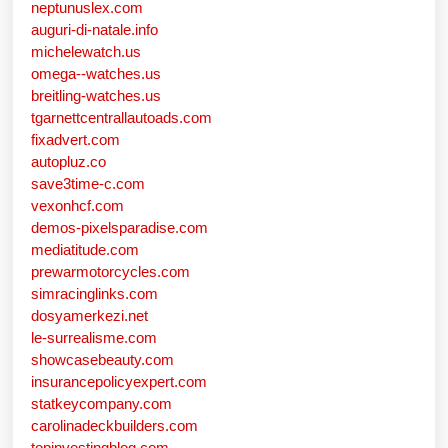
neptunuslex.com
auguri-di-natale.info
michelewatch.us
omega--watches.us
breitling-watches.us
tgarnettcentrallautoads.com
fixadvert.com
autopluz.co
save3time-c.com
vexonhcf.com
demos-pixelsparadise.com
mediatitude.com
prewarmotorcycles.com
simracinglinks.com
dosyamerkezi.net
le-surrealisme.com
showcasebeauty.com
insurancepolicyexpert.com
statkeycompany.com
carolinadeckbuilders.com
topinvestingblog.com