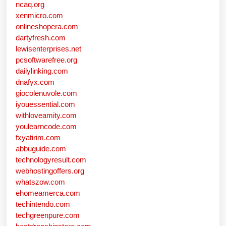
ncaq.org
xenmicro.com
onlineshopera.com
dartyfresh.com
lewisenterprises.net
pcsoftwarefree.org
dailylinking.com
dnafyx.com
giocolenuvole.com
iyouessential.com
withloveamity.com
youlearncode.com
fxyatirim.com
abbuguide.com
technologyresult.com
webhostingoffers.org
whatszow.com
ehomeamerca.com
techintendo.com
techgreenpure.com