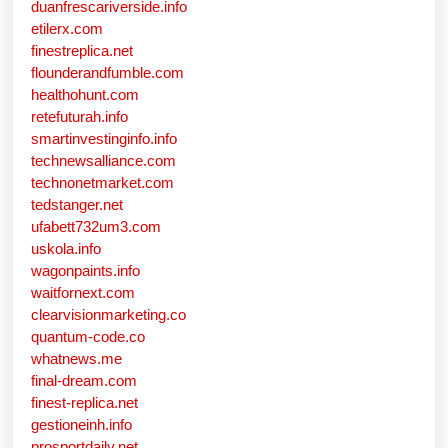
duanfrescariverside.info
etilerx.com
finestreplica.net
flounderandfumble.com
healthohunt.com
retefuturah.info
smartinvestinginfo.info
technewsalliance.com
technonetmarket.com
tedstanger.net
ufabett732um3.com
uskola.info
wagonpaints.info
waitfornext.com
clearvisionmarketing.co
quantum-code.co
whatnews.me
final-dream.com
finest-replica.net
gestioneinh.info
prosportdaily.net