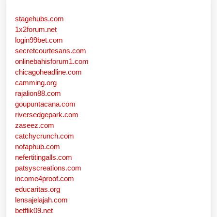
stagehubs.com
1x2forum.net
login99bet.com
secretcourtesans.com
onlinebahisforum1.com
chicagoheadline.com
camming.org
rajalion88.com
goupuntacana.com
riversedgepark.com
zaseez.com
catchycrunch.com
nofaphub.com
nefertitingalls.com
patsyscreations.com
income4proof.com
educaritas.org
lensajelajah.com
betflik09.net