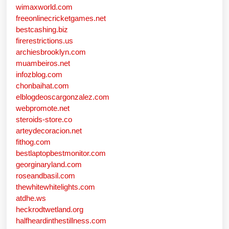
wimaxworld.com
freeonlinecricketgames.net
bestcashing.biz
firerestrictions.us
archiesbrooklyn.com
muambeiros.net
infozblog.com
chonbaihat.com
elblogdeoscargonzalez.com
webpromote.net
steroids-store.co
arteydecoracion.net
fithog.com
bestlaptopbestmonitor.com
georginaryland.com
roseandbasil.com
thewhitewhitelights.com
atdhe.ws
heckrodtwetland.org
halfheardinthestillness.com