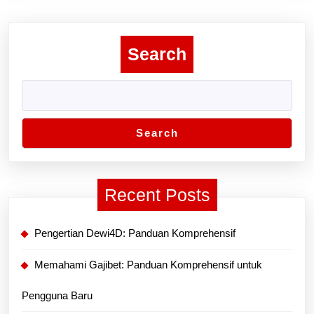
Search
Search
Recent Posts
Pengertian Dewi4D: Panduan Komprehensif
Memahami Gajibet: Panduan Komprehensif untuk
Pengguna Baru