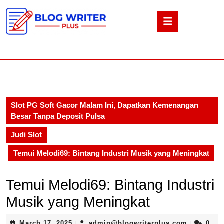
Skip
to
Open
content
Button
Skip
to
content
Slot PG Soft Gacor Malam Ini, Dapatkan Kemenangan
Besar Tanpa Deposit Pulsa
Judi Slot
Temui Melodi69: Bintang Industri Musik yang Meningkat
Temui Melodi69: Bintang Industri
Musik yang Meningkat
March
admin@bl
March 17, 2025
admin@blogwriterplus.com
0
|
|