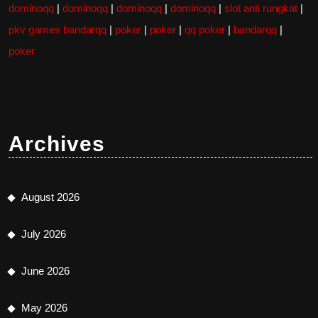
dominoqq
|
dominoqq
|
dominoqq
|
dominoqq
|
slot anti rungkat
|
pkv games bandarqq
|
poker
|
poker
|
qq poker
|
bandarqq
|
poker
Archives
August 2026
July 2026
June 2026
May 2026