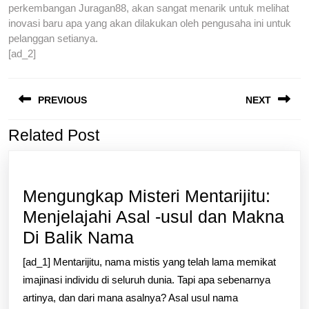
perkembangan Juragan88, akan sangat menarik untuk melihat
inovasi baru apa yang akan dilakukan oleh pengusaha ini untuk
pelanggan setianya.
[ad_2]
Post
PREVIOUS
NEXT
navigation
Related Post
Previous
Next
post:
post:
Mengungkap Misteri Mentarijitu:
Menjelajahi Asal -usul dan Makna
Mengungkap
Di Balik Nama
Misteri
[ad_1] Mentarijitu, nama mistis yang telah lama memikat
Mentarijitu:
imajinasi individu di seluruh dunia. Tapi apa sebenarnya
Menjelajahi
artinya, dan dari mana asalnya? Asal usul nama