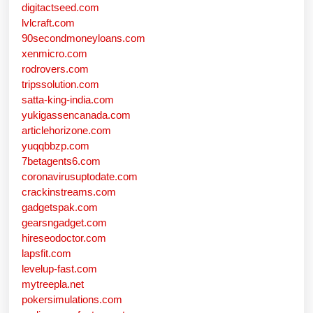
digitactseed.com
lvlcraft.com
90secondmoneyloans.com
xenmicro.com
rodrovers.com
tripssolution.com
satta-king-india.com
yukigassencanada.com
articlehorizone.com
yuqqbbzp.com
7betagents6.com
coronavirusuptodate.com
crackinstreams.com
gadgetspak.com
gearsngadget.com
hireseodoctor.com
lapsfit.com
levelup-fast.com
mytreepla.net
pokersimulations.com