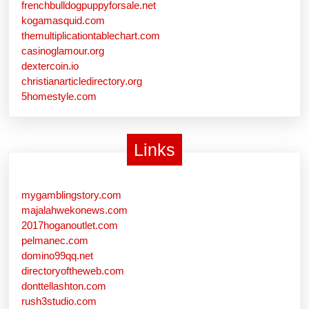
frenchbulldogpuppyforsale.net
kogamasquid.com
themultiplicationtablechart.com
casinoglamour.org
dextercoin.io
christianarticledirectory.org
5homestyle.com
Links
mygamblingstory.com
majalahwekonews.com
2017hoganoutlet.com
pelmanec.com
domino99qq.net
directoryoftheweb.com
donttellashton.com
rush3studio.com