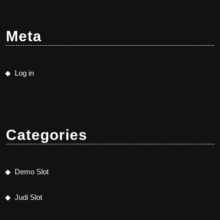
Meta
Log in
Categories
Demo Slot
Judi Slot