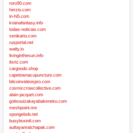
roro90.com
herzio.com
in-hi5.com
krainafantasy.info
todas-noticias.com
senikartu.com
rusportal.net
watty.io
livinginthesun.info
itsriz.com
cargoods.shop
capetownacupuncture.com
bitcoinvideospro.com
cosmiccrowcollective.com
alain-jacquet.com
gotisouizakayabakeneko.com
meshpoint.me
spongebob.net
busyboxintl.com
auttayanratchapak.com