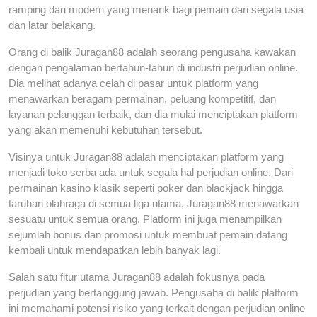
ramping dan modern yang menarik bagi pemain dari segala usia
dan latar belakang.
Orang di balik Juragan88 adalah seorang pengusaha kawakan
dengan pengalaman bertahun-tahun di industri perjudian online.
Dia melihat adanya celah di pasar untuk platform yang
menawarkan beragam permainan, peluang kompetitif, dan
layanan pelanggan terbaik, dan dia mulai menciptakan platform
yang akan memenuhi kebutuhan tersebut.
Visinya untuk Juragan88 adalah menciptakan platform yang
menjadi toko serba ada untuk segala hal perjudian online. Dari
permainan kasino klasik seperti poker dan blackjack hingga
taruhan olahraga di semua liga utama, Juragan88 menawarkan
sesuatu untuk semua orang. Platform ini juga menampilkan
sejumlah bonus dan promosi untuk membuat pemain datang
kembali untuk mendapatkan lebih banyak lagi.
Salah satu fitur utama Juragan88 adalah fokusnya pada
perjudian yang bertanggung jawab. Pengusaha di balik platform
ini memahami potensi risiko yang terkait dengan perjudian online