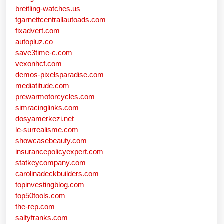
breitling-watches.us
tgarnettcentrallautoads.com
fixadvert.com
autopluz.co
save3time-c.com
vexonhcf.com
demos-pixelsparadise.com
mediatitude.com
prewarmotorcycles.com
simracinglinks.com
dosyamerkezi.net
le-surrealisme.com
showcasebeauty.com
insurancepolicyexpert.com
statkeycompany.com
carolinadeckbuilders.com
topinvestingblog.com
top50tools.com
the-rep.com
saltyfranks.com