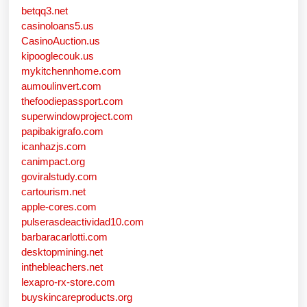
betqq3.net
casinoloans5.us
CasinoAuction.us
kipooglecouk.us
mykitchennhome.com
aumoulinvert.com
thefoodiepassport.com
superwindowproject.com
papibakigrafo.com
icanhazjs.com
canimpact.org
goviralstudy.com
cartourism.net
apple-cores.com
pulserasdeactividad10.com
barbaracarlotti.com
desktopmining.net
inthebleachers.net
lexapro-rx-store.com
buyskincareproducts.org