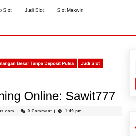
 Slot
Judi Slot
Slot Maxwin
enangan Besar Tanpa Deposit Pulsa
Judi Slot
ing Online: Sawit777
admin@blogwriterplus.com
us.com
0 Comment
1:49 pm
|
|