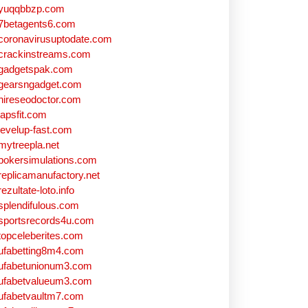
yuqqbbzp.com
7betagents6.com
coronavirusuptodate.com
crackinstreams.com
gadgetspak.com
gearsngadget.com
hireseodoctor.com
lapsfit.com
levelup-fast.com
mytreepla.net
pokersimulations.com
replicamanufactory.net
rezultate-loto.info
splendifulous.com
sportsrecords4u.com
topceleberites.com
ufabetting8m4.com
ufabetunionum3.com
ufabetvalueum3.com
ufabetvaultm7.com