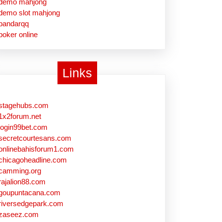
demo mahjong
demo slot mahjong
bandarqq
7:
poker online
Links
stagehubs.com
i
1x2forum.net
login99bet.com
secretcourtesans.com
onlinebahisforum1.com
chicagoheadline.com
camming.org
rajalion88.com
goupuntacana.com
riversedgepark.com
zaseez.com