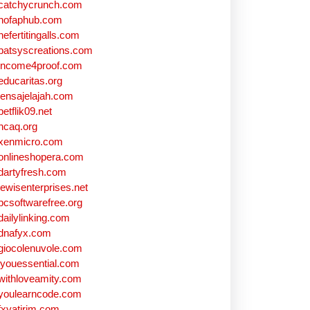
catchycrunch.com
nofaphub.com
nefertitingalls.com
patsyscreations.com
income4proof.com
educaritas.org
lensajelajah.com
betflik09.net
ncaq.org
xenmicro.com
onlineshopera.com
dartyfresh.com
lewisenterprises.net
pcsoftwarefree.org
dailylinking.com
dnafyx.com
giocolenuvole.com
iyouessential.com
withloveamity.com
youlearncode.com
fxyatirim.com