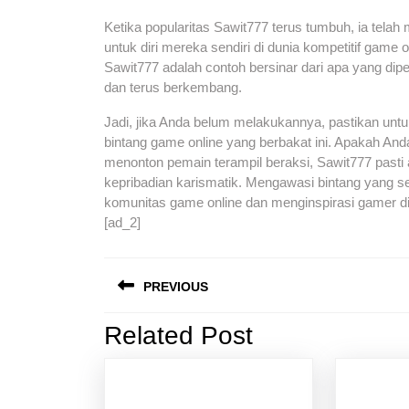
Ketika popularitas Sawit777 terus tumbuh, ia tela
untuk diri mereka sendiri di dunia kompetitif game 
Sawit777 adalah contoh bersinar dari apa yang dipe
dan terus berkembang.
Jadi, jika Anda belum melakukannya, pastikan un
bintang game online yang berbakat ini. Apakah An
menonton pemain terampil beraksi, Sawit777 past
kepribadian karismatik. Mengawasi bintang yang se
komunitas game online dan menginspirasi gamer di
[ad_2]
Post
PREVIOUS
navigation
Related Post
Previous
post: