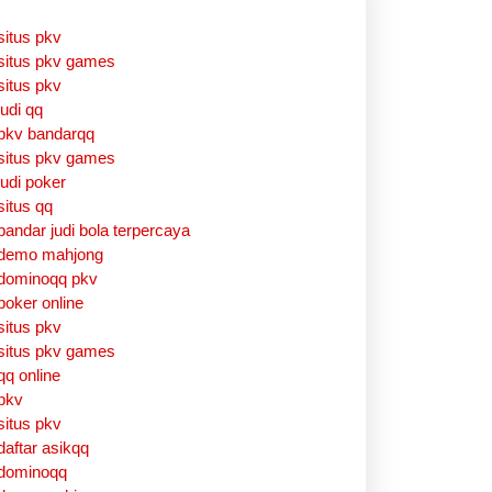
situs pkv
situs pkv games
situs pkv
judi qq
pkv bandarqq
situs pkv games
judi poker
situs qq
bandar judi bola terpercaya
demo mahjong
dominoqq pkv
poker online
situs pkv
situs pkv games
qq online
pkv
situs pkv
daftar asikqq
dominoqq