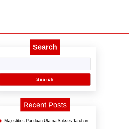
Search
Search
Recent Posts
Majestibet: Panduan Utama Sukses Taruhan