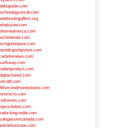
abbuguide.com
technologyresult.com
webhostingoffers.org
whatszow.com
ehomeamerca.com
techintendo.com
techgreenpure.com
bestdropshipstore.com
cartelreviews.com
surfsway.com
nailartproduct.com
digitactseed.com
lvlcraft.com
90secondmoneyloans.com
xenmicro.com
rodrovers.com
tripssolution.com
satta-king-india.com
yukigassencanada.com
articlehorizone.com