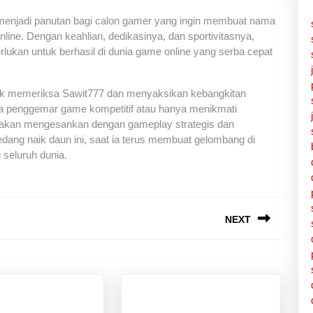
h menjadi panutan bagi calon gamer yang ingin membuat nama
online. Dengan keahlian, dedikasinya, dan sportivitasnya,
rlukan untuk berhasil di dunia game online yang serba cepat
tuk memeriksa Sawit777 dan menyaksikan kebangkitan
da penggemar game kompetitif atau hanya menikmati
i akan mengesankan dengan gameplay strategis dan
dang naik daun ini, saat ia terus membuat gelombang di
 seluruh dunia.
NEXT
Next
post: