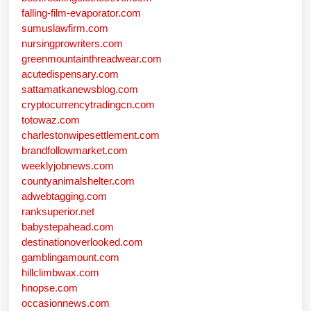
falling-film-evaporator.com
sumuslawfirm.com
nursingprowriters.com
greenmountainthreadwear.com
acutedispensary.com
sattamatkanewsblog.com
cryptocurrencytradingcn.com
totowaz.com
charlestonwipesettlement.com
brandfollowmarket.com
weeklyjobnews.com
countyanimalshelter.com
adwebtagging.com
ranksuperior.net
babystepahead.com
destinationoverlooked.com
gamblingamount.com
hillclimbwax.com
hnopse.com
occasionnews.com