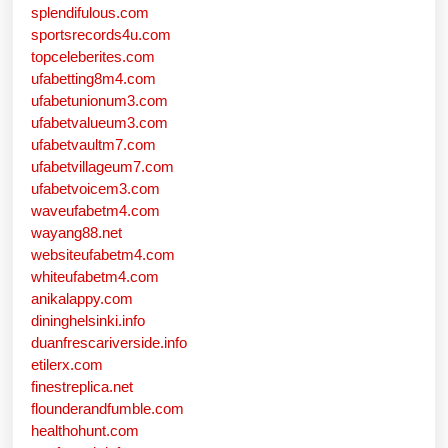
splendifulous.com
sportsrecords4u.com
topceleberites.com
ufabetting8m4.com
ufabetunionum3.com
ufabetvalueum3.com
ufabetvaultm7.com
ufabetvillageum7.com
ufabetvoicem3.com
waveufabetm4.com
wayang88.net
websiteufabetm4.com
whiteufabetm4.com
anikalappy.com
dininghelsinki.info
duanfrescariverside.info
etilerx.com
finestreplica.net
flounderandfumble.com
healthohunt.com