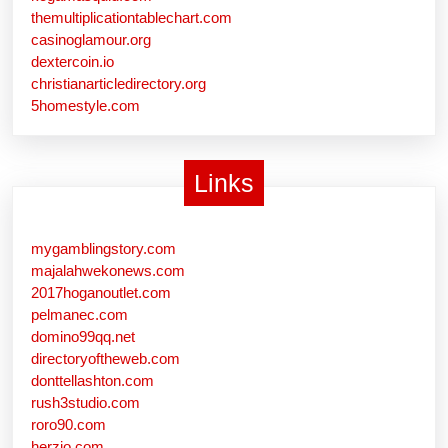
themultiplicationtablechart.com
casinoglamour.org
dextercoin.io
christianarticledirectory.org
5homestyle.com
Links
mygamblingstory.com
majalahwekonews.com
2017hoganoutlet.com
pelmanec.com
domino99qq.net
directoryoftheweb.com
donttellashton.com
rush3studio.com
roro90.com
herzio.com