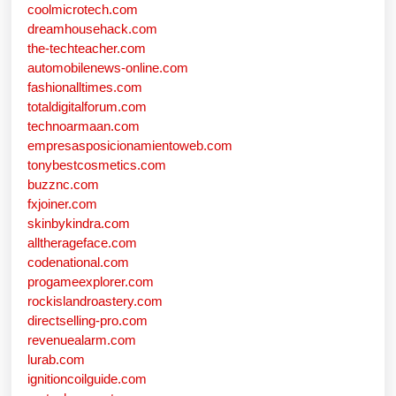
coolmicrotech.com
dreamhousehack.com
the-techteacher.com
automobilenews-online.com
fashionalltimes.com
totaldigitalforum.com
technoarmaan.com
empresasposicionamientoweb.com
tonybestcosmetics.com
buzznc.com
fxjoiner.com
skinbykindra.com
alltherageface.com
codenational.com
progameexplorer.com
rockislandroastery.com
directselling-pro.com
revenuealarm.com
lurab.com
ignitioncoilguide.com