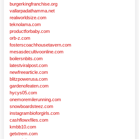
burgerkingfranchise.org
vallarpadathamma.net
realworldsize.com
teknolama.com
productforbaby.com
orb-z.com
fosterscoachhousetavern.com
mesasdecultivoonline.com
boilersnbits.com
latestviralpost.com
newfreearticle.com
blitzpowerusa.com
gardenofeaten.com
hycys05.com
onemoremilerunning.com
snowboardsteez.com
instagrambioforgirls.com
cashflowxfiles.com
kmbb10.com
getxtrem.com