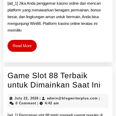
Win88:
[ad_1] Jika Anda penggemar kasino online dan mencari
Platform
platform yang menawarkan beragam permainan, bonus
besar, dan lingkungan aman untuk bermain, Anda bisa
Kasino
mengunjungi Win88. Platform kasino online teratas ini
Online
memiliki
Teratas
Read
Read More
More
Game Slot 88 Terbaik
Ga
untuk Dimainkan Saat Ini
Slot
July
admin@bl
July 22, 2026
admin@blogwriterplus.com
|
|
88
22,
0 Comment
4:42 am
|
2026
Terb
[ad_1] Permainan slot 88 telah menjadi sangat populer di