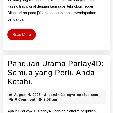
kasino tradisional dengan kemajuan teknologi modern.
Diluncurkan pada [Year]ia dengan cepat mendapatkan
pengakuan
Read
Read More
More
Panduan Utama Parlay4D:
Semua yang Perlu Anda
Panduan
Ketahui
Utama
August
admin@b
August 4, 2026
admin@blogwriterplus.com
|
|
Parlay4D:
4,
0 Comment
9:58 am
|
2026
Semua
Apa itu Parlay4D? Parlay4D adalah platform perjudian