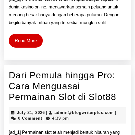
unt
dunia kasino online, menawarkan pemain peluang untuk
menang besar hanya dengan beberapa putaran. Dengan
Dim
begitu banyak pilihan yang tersedia, mungkin sulit
Saa
Ini
Read
Read More
More
Dari Pemula hingga Pro:
Cara Menguasai
Dari
Permainan Slot di Slot88
Pem
July
admin@bl
July 21, 2026
admin@blogwriterplus.com
|
|
hin
21,
0 Comment
4:39 pm
|
2026
Pro:
[ad_1] Permainan slot telah menjadi bentuk hiburan yang