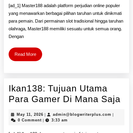
Taruhan
[ad_1] Master188 adalah platform perjudian online populer
Olahraga:
yang menawarkan berbagai pilihan taruhan untuk dinikmati
para pemain. Dari permainan slot tradisional hingga taruhan
Menjelajahi
olahraga, Master188 memiliki sesuatu untuk semua orang.
Banyaknya
Dengan
Penawaran
Master188
Read
Read More
More
Ikan138: Tujuan Utama
Ik
Para Gamer Di Mana Saja
Tu
May
admin@bl
May 11, 2026
admin@blogwriterplus.com
|
|
Ut
11,
0 Comment
3:33 am
|
2026
Pa