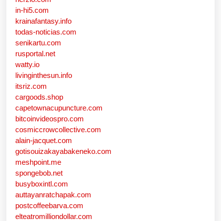
in-hi5.com
krainafantasy.info
todas-noticias.com
senikartu.com
rusportal.net
watty.io
livinginthesun.info
itsriz.com
cargoods.shop
capetownacupuncture.com
bitcoinvideospro.com
cosmiccrowcollective.com
alain-jacquet.com
gotisouizakayabakeneko.com
meshpoint.me
spongebob.net
busyboxintl.com
auttayanratchapak.com
postcoffeebarva.com
elteatromilliondollar.com