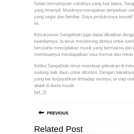
Selain kemampuan vokalnya yang luar biasa, Sang
yang terampil. Musiknya merupakan perpaduan uni
yang segar dan familiar. Gaya produksinya inovatif 
ini.
Kesuksesan Sangathoki juga dapat dikaitkan dengan
keahliannya. Ia terus mendorong dirinya untuk tu
berusaha menciptakan musik yang bermakna dan b
membuatnya mendapatkan rasa hormat dari rekan-re
Ketika Sangathoki terus membuat gebrakan di indus
sedang naik daun untuk ditonton. Dengan bakatnya
yang tak tergoyahkan terhadap seninya, ia siap un
abadi di dunia musik.
[ad_2]
Post
PREVIOUS
navigation
Related Post
Previous