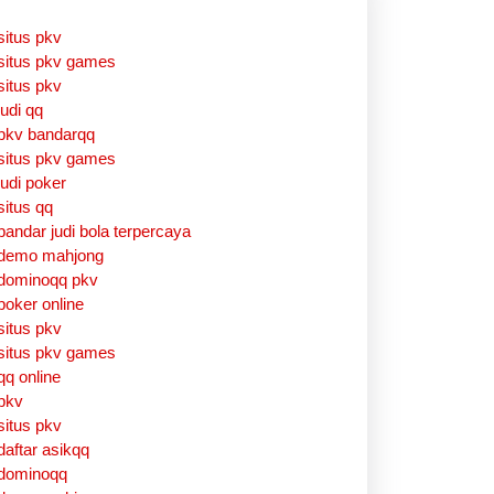
situs pkv
situs pkv games
situs pkv
judi qq
pkv bandarqq
situs pkv games
judi poker
situs qq
bandar judi bola terpercaya
demo mahjong
dominoqq pkv
poker online
situs pkv
situs pkv games
qq online
pkv
situs pkv
daftar asikqq
dominoqq