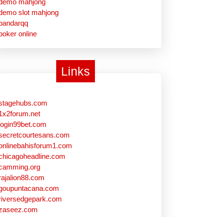
demo mahjong
demo slot mahjong
bandarqq
poker online
Links
stagehubs.com
1x2forum.net
login99bet.com
secretcourtesans.com
onlinebahisforum1.com
chicagoheadline.com
camming.org
rajalion88.com
goupuntacana.com
riversedgepark.com
zaseez.com