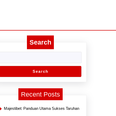
Search
Search
Recent Posts
Majestibet: Panduan Utama Sukses Taruhan