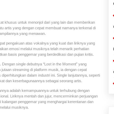
kat khusus untuk menonjol dari yang lain dan memberikan
tu artis yang dengan cepat membuat namanya terkenal di
enampilannya yang menawan.
pat pengakuan atas vokalnya yang kuat dan liriknya yang
an emosi melalui musiknya telah menarik perhatian
an basis penggemar yang berdedikasi dan pujian kritis.
. Dengan single debutnya “Lost in the Moment” yang
utaan streaming di platform musik, ia dengan cepat
perhitungkan dalam industri ini. Single lanjutannya, seperti
kat dan keserbagunaannya sebagai seorang artis.
annya adalah kemampuannya untuk terhubung dengan
onal. Liriknya mentah dan jujur, mencerminkan perjuangan
 di kalangan penggemar yang menghargai kerentanan dan
melalui musiknya.