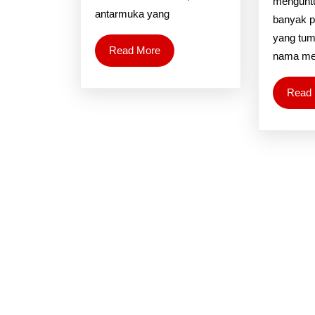
menguntu
antarmuka yang
banyak p
yang tumb
Read
Read More
nama me
More
Read