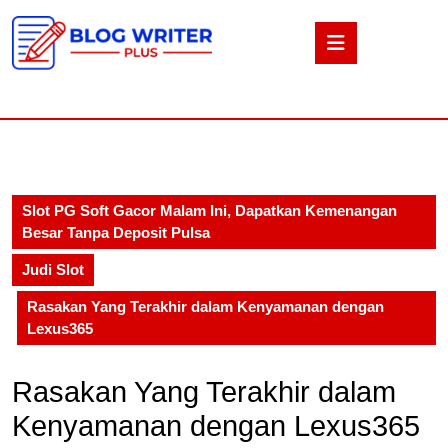
Skip
to
Open
content
Button
Skip
to
content
Slot PG Soft Gacor Malam Ini, Dapatkan Kemenangan
Besar Tanpa Deposit Pulsa
Judi Slot
Rasakan Yang Terakhir dalam Kenyamanan dengan
Lexus365
Rasakan Yang Terakhir dalam
Kenyamanan dengan Lexus365