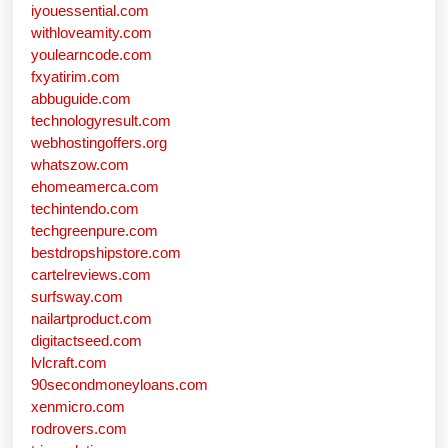
iyouessential.com
withloveamity.com
youlearncode.com
fxyatirim.com
abbuguide.com
technologyresult.com
webhostingoffers.org
whatszow.com
ehomeamerca.com
techintendo.com
techgreenpure.com
bestdropshipstore.com
cartelreviews.com
surfsway.com
nailartproduct.com
digitactseed.com
lvlcraft.com
90secondmoneyloans.com
xenmicro.com
rodrovers.com