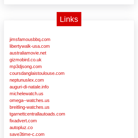
Links
jimsfamousbbq.com
libertywalk-usa.com
australiamovie.net
gizmobird.co.uk
mp3djsong.com
coursdanglaistoulouse.com
neptunuslex.com
auguri-di-natale.info
michelewatch.us
omega--watches.us
breitling-watches.us
tgarnettcentrallautoads.com
fixadvert.com
autopluz.co
save3time-c.com