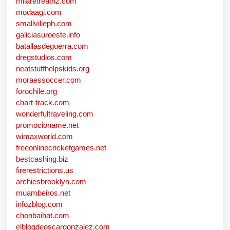
milaretreatnz.com
modaagi.com
smallvilleph.com
galiciasuroeste.info
batallasdeguerra.com
dregstudios.com
neatstuffhelpskids.org
moraessoccer.com
forochile.org
chart-track.com
wonderfultraveling.com
promocioname.net
wimaxworld.com
freeonlinecricketgames.net
bestcashing.biz
firerestrictions.us
archiesbrooklyn.com
muambeiros.net
infozblog.com
chonbaihat.com
elblogdeoscargonzalez.com