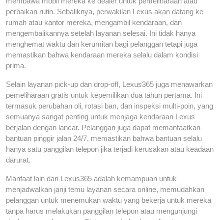
membawa mobil mereka ke dealer untuk pemeliharaan atau
perbaikan rutin. Sebaliknya, perwakilan Lexus akan datang ke
rumah atau kantor mereka, mengambil kendaraan, dan
mengembalikannya setelah layanan selesai. Ini tidak hanya
menghemat waktu dan kerumitan bagi pelanggan tetapi juga
memastikan bahwa kendaraan mereka selalu dalam kondisi
prima.
Selain layanan pick-up dan drop-off, Lexus365 juga menawarkan
pemeliharaan gratis untuk kepemilikan dua tahun pertama. Ini
termasuk perubahan oli, rotasi ban, dan inspeksi multi-poin, yang
semuanya sangat penting untuk menjaga kendaraan Lexus
berjalan dengan lancar. Pelanggan juga dapat memanfaatkan
bantuan pinggir jalan 24/7, memastikan bahwa bantuan selalu
hanya satu panggilan telepon jika terjadi kerusakan atau keadaan
darurat.
Manfaat lain dari Lexus365 adalah kemampuan untuk
menjadwalkan janji temu layanan secara online, memudahkan
pelanggan untuk menemukan waktu yang bekerja untuk mereka
tanpa harus melakukan panggilan telepon atau mengunjungi