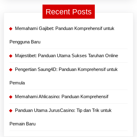
Recent Posts
Memahami Gajibet: Panduan Komprehensif untuk
Pengguna Baru
Majestibet: Panduan Utama Sukses Taruhan Online
Pengertian Saung4D: Panduan Komprehensif untuk
Pemula
Memahami Ahlicasino: Panduan Komprehensif
Panduan Utama JurusCasino: Tip dan Trik untuk
Pemain Baru