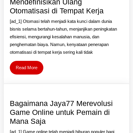
Mendefinisikan Ulang
Bagaima
Otomatisasi di Tempat Kerja
Autobot
[ad_1] Otomasi telah menjadi kata kunci dalam dunia
Mendefin
bisnis selama bertahun-tahun, menjanjikan peningkatan
Ulang
efisiensi, mengurangi kesalahan manusia, dan
penghematan biaya. Namun, kenyataan penerapan
Otomatis
otomatisasi di tempat kerja sering kali tidak
di
Tempat
Read
Read More
Kerja
More
Bagaimana Jaya77 Merevolusi
Game Online untuk Pemain di
Bagaimana
Mana Saja
Jaya77
[ad_1] Game online telah menjadi hiburan populer bagi