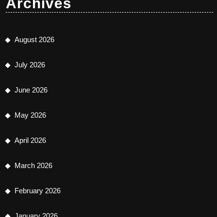
Archives
August 2026
July 2026
June 2026
May 2026
April 2026
March 2026
February 2026
January 2026