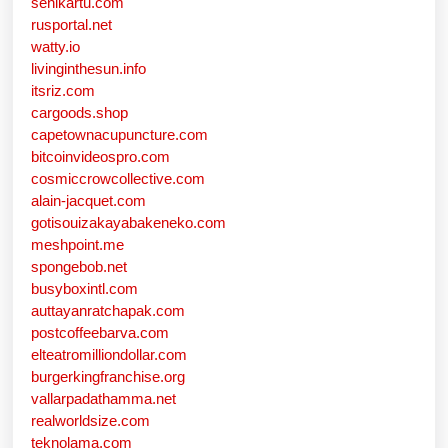
senikartu.com
rusportal.net
watty.io
livinginthesun.info
itsriz.com
cargoods.shop
capetownacupuncture.com
bitcoinvideospro.com
cosmiccrowcollective.com
alain-jacquet.com
gotisouizakayabakeneko.com
meshpoint.me
spongebob.net
busyboxintl.com
auttayanratchapak.com
postcoffeebarva.com
elteatromilliondollar.com
burgerkingfranchise.org
vallarpadathamma.net
realworldsize.com
teknolama.com