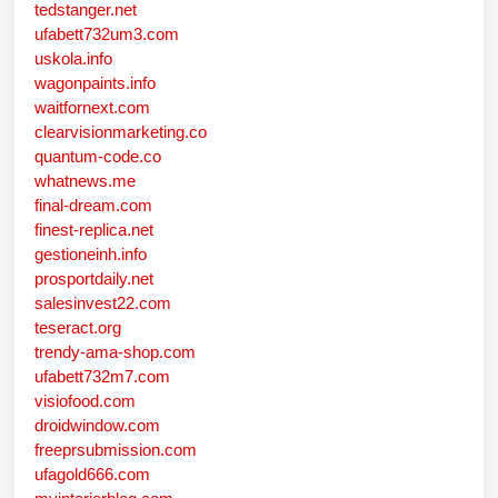
tedstanger.net
ufabett732um3.com
uskola.info
wagonpaints.info
waitfornext.com
clearvisionmarketing.co
quantum-code.co
whatnews.me
final-dream.com
finest-replica.net
gestioneinh.info
prosportdaily.net
salesinvest22.com
teseract.org
trendy-ama-shop.com
ufabett732m7.com
visiofood.com
droidwindow.com
freeprsubmission.com
ufagold666.com