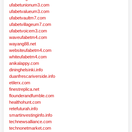
ufabetunionum3.com
ufabetvalueum3.com
ufabetvaultm7.com
ufabetvillageum7.com
ufabetvoicem3.com
waveufabetm4.com
wayang88.net
websiteufabetm4.com
whiteufabetm4.com
anikalappy.com
dininghelsinki.info
duanfrescariverside.info
etilerx.com
finestreplica.net
flounderandfumble.com
healthohunt.com
retefuturah.info
smartinvestinginfo.info
technewsalliance.com
technonetmarket.com