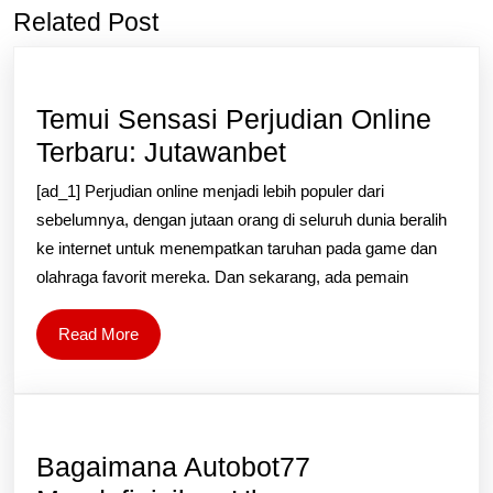
Related Post
Previous
Next
post:
post:
Temui Sensasi Perjudian Online
Temui
Terbaru: Jutawanbet
Sensasi
[ad_1] Perjudian online menjadi lebih populer dari
Perjudian
sebelumnya, dengan jutaan orang di seluruh dunia beralih
Online
ke internet untuk menempatkan taruhan pada game dan
olahraga favorit mereka. Dan sekarang, ada pemain
Terbaru:
Jutawanbet
Read
Read More
More
Bagaimana Autobot77