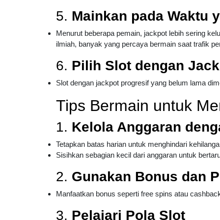
5.
Mainkan pada Waktu y
Menurut beberapa pemain, jackpot lebih sering kelua
ilmiah, banyak yang percaya bermain saat trafik p
6.
Pilih Slot dengan Jack
Slot dengan jackpot progresif yang belum lama dim
Tips Bermain untuk Me
1.
Kelola Anggaran deng
Tetapkan batas harian untuk menghindari kehilanga
Sisihkan sebagian kecil dari anggaran untuk bertar
2.
Gunakan Bonus dan P
Manfaatkan bonus seperti free spins atau cashba
3.
Pelajari Pola Slot