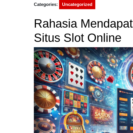
2024
Categories:
Uncategorized
Rahasia Mendapatk
Situs Slot Online