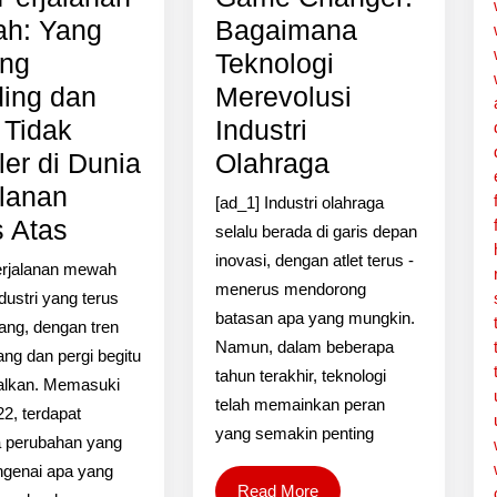
h: Yang
Bagaimana
ng
Teknologi
ding dan
Merevolusi
 Tidak
Industri
Game
er di Dunia
Olahraga
Changer:
alanan
[ad_1] Industri olahraga
Tren
Bagaimana
s Atas
selalu berada di garis depan
Perjalanan
Teknologi
inovasi, dengan atlet terus -
erjalanan mewah
Mewah:
menerus mendorong
Merevolusi
dustri yang terus
batasan apa yang mungkin.
Yang
Industri
ng, dengan tren
Namun, dalam beberapa
ang dan pergi begitu
Sedang
Olahraga
tahun terakhir, teknologi
alkan. Memasuki
Trending
telah memainkan peran
22, terdapat
dan
yang semakin penting
 perubahan yang
Yang
ngenai apa yang
Tidak
Read
Read More