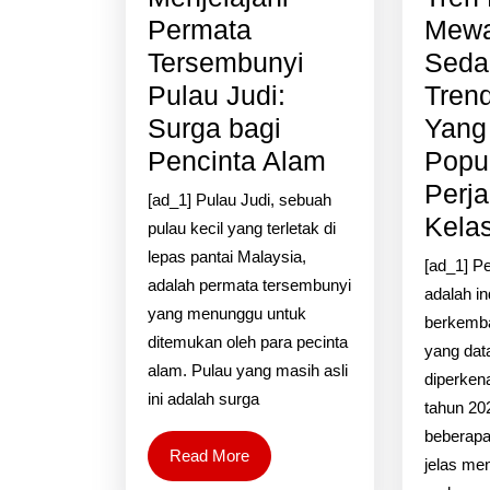
Permata
Mewa
Tersembunyi
Seda
Pulau Judi:
Tren
Surga bagi
Yang
Menjelajahi
Pencinta Alam
Popul
Permata
Perj
[ad_1] Pulau Judi, sebuah
Tersembunyi
Kela
pulau kecil yang terletak di
Pulau
lepas pantai Malaysia,
[ad_1] P
adalah permata tersembunyi
Judi:
adalah in
yang menunggu untuk
Surga
berkemba
ditemukan oleh para pecinta
bagi
yang dat
alam. Pulau yang masih asli
diperken
Pencinta
ini adalah surga
tahun 20
Alam
beberapa
Read
Read More
jelas me
More