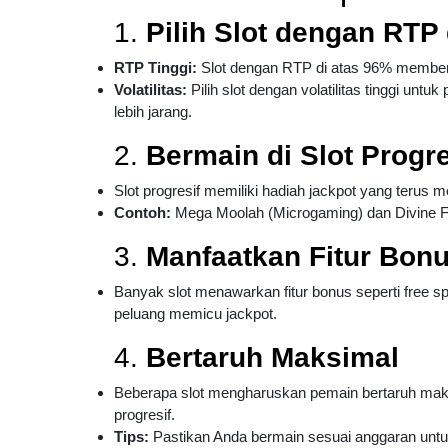
1.
Pilih Slot dengan RTP 
RTP Tinggi:
Slot dengan RTP di atas 96% memberi
Volatilitas:
Pilih slot dengan volatilitas tinggi u
lebih jarang.
2.
Bermain di Slot Progre
Slot progresif memiliki hadiah jackpot yang terus 
Contoh:
Mega Moolah (Microgaming) dan Divine Fo
3.
Manfaatkan Fitur Bon
Banyak slot menawarkan fitur bonus seperti free s
peluang memicu jackpot.
4.
Bertaruh Maksimal
Beberapa slot mengharuskan pemain bertaruh mak
progresif.
Tips:
Pastikan Anda bermain sesuai anggaran untu