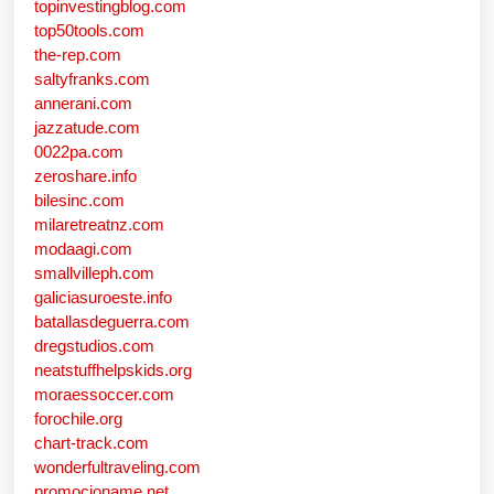
topinvestingblog.com
top50tools.com
the-rep.com
saltyfranks.com
annerani.com
jazzatude.com
0022pa.com
zeroshare.info
bilesinc.com
milaretreatnz.com
modaagi.com
smallvilleph.com
galiciasuroeste.info
batallasdeguerra.com
dregstudios.com
neatstuffhelpskids.org
moraessoccer.com
forochile.org
chart-track.com
wonderfultraveling.com
promocioname.net