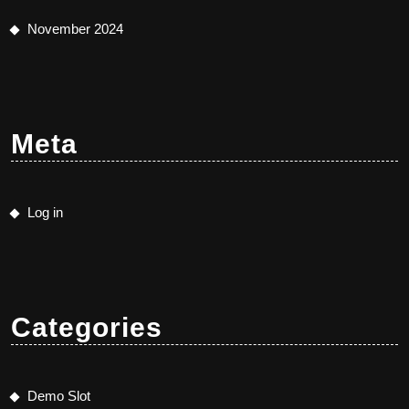
November 2024
Meta
Log in
Categories
Demo Slot