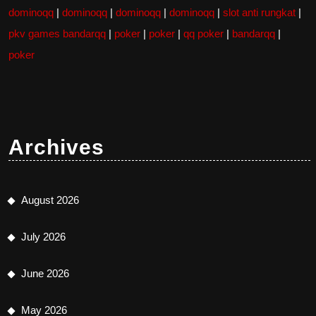
dominoqq
|
dominoqq
|
dominoqq
|
dominoqq
|
slot anti rungkat
|
pkv games bandarqq
|
poker
|
poker
|
qq poker
|
bandarqq
|
poker
Archives
August 2026
July 2026
June 2026
May 2026