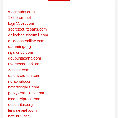
stagehubs.com
1x2forum.net
login99bet.com
secretcourtesans.com
onlinebahisforum1.com
chicagoheadline.com
camming.org
rajalion88.com
goupuntacana.com
riversedgepark.com
zaseez.com
catchycrunch.com
nofaphub.com
nefertitingalls.com
patsyscreations.com
income4proof.com
educaritas.org
lensajelajah.com
betflik09.net