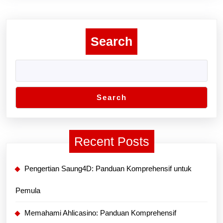
Search
Search
Recent Posts
Pengertian Saung4D: Panduan Komprehensif untuk
Pemula
Memahami Ahlicasino: Panduan Komprehensif