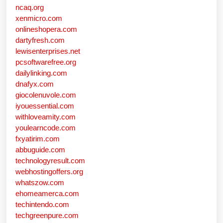
ncaq.org
xenmicro.com
onlineshopera.com
dartyfresh.com
lewisenterprises.net
pcsoftwarefree.org
dailylinking.com
dnafyx.com
giocolenuvole.com
iyouessential.com
withloveamity.com
youlearncode.com
fxyatirim.com
abbuguide.com
technologyresult.com
webhostingoffers.org
whatszow.com
ehomeamerca.com
techintendo.com
techgreenpure.com