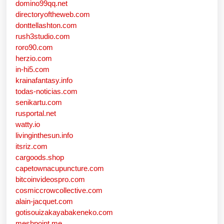
domino99qq.net
directoryoftheweb.com
donttellashton.com
rush3studio.com
roro90.com
herzio.com
in-hi5.com
krainafantasy.info
todas-noticias.com
senikartu.com
rusportal.net
watty.io
livinginthesun.info
itsriz.com
cargoods.shop
capetownacupuncture.com
bitcoinvideospro.com
cosmiccrowcollective.com
alain-jacquet.com
gotisouizakayabakeneko.com
meshpoint.me