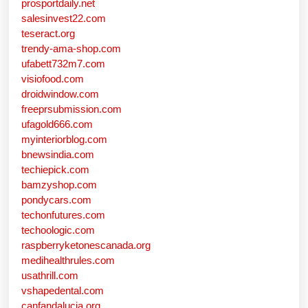
prosportdaily.net
salesinvest22.com
teseract.org
trendy-ama-shop.com
ufabett732m7.com
visiofood.com
droidwindow.com
freeprsubmission.com
ufagold666.com
myinteriorblog.com
bnewsindia.com
techiepick.com
bamzyshop.com
pondycars.com
techonfutures.com
techoologic.com
raspberryketonescanada.org
medihealthrules.com
usathrill.com
vshapedental.com
canfandalucia.org