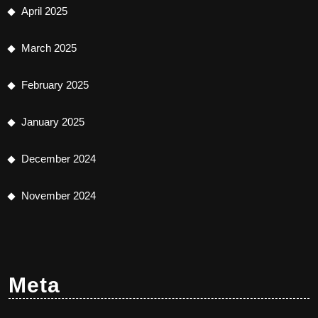
April 2025
March 2025
February 2025
January 2025
December 2024
November 2024
Meta