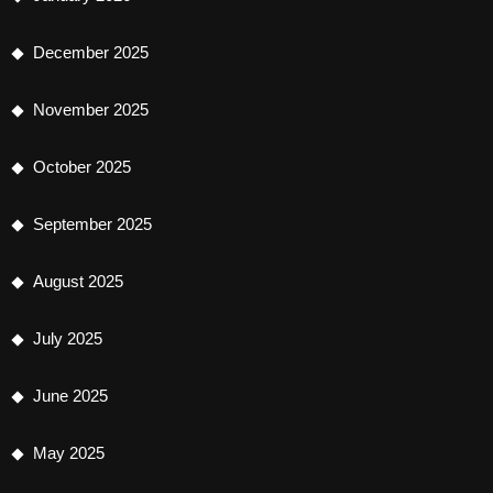
December 2025
November 2025
October 2025
September 2025
August 2025
July 2025
June 2025
May 2025