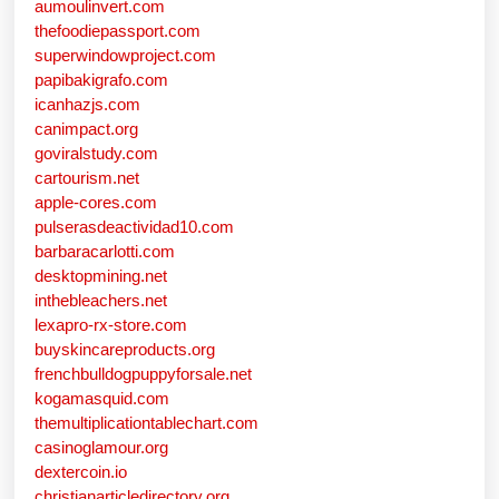
aumoulinvert.com
thefoodiepassport.com
superwindowproject.com
papibakigrafo.com
icanhazjs.com
canimpact.org
goviralstudy.com
cartourism.net
apple-cores.com
pulserasdeactividad10.com
barbaracarlotti.com
desktopmining.net
inthebleachers.net
lexapro-rx-store.com
buyskincareproducts.org
frenchbulldogpuppyforsale.net
kogamasquid.com
themultiplicationtablechart.com
casinoglamour.org
dextercoin.io
christianarticledirectory.org