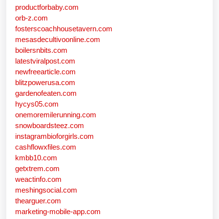
productforbaby.com
orb-z.com
fosterscoachhousetavern.com
mesasdecultivoonline.com
boilersnbits.com
latestviralpost.com
newfreearticle.com
blitzpowerusa.com
gardenofeaten.com
hycys05.com
onemoremilerunning.com
snowboardsteez.com
instagrambioforgirls.com
cashflowxfiles.com
kmbb10.com
getxtrem.com
weactinfo.com
meshingsocial.com
thearguer.com
marketing-mobile-app.com