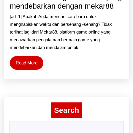
Temu
mendebarkan dengan mekar88
dunia
[ad_1] Apakah Anda mencari cara baru untuk
game
menghabiskan waktu dan bersenang -senang? Tidak
onlin
terlihat lagi dari Mekar88, platform game online yang
menawarkan pengalaman bermain game yang
yang
mendebarkan dan mendalam untuk
mend
deng
Read
Read More
meka
More
Search