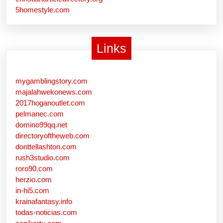
5homestyle.com
Links
mygamblingstory.com
majalahwekonews.com
2017hoganoutlet.com
pelmanec.com
domino99qq.net
directoryoftheweb.com
donttellashton.com
rush3studio.com
roro90.com
herzio.com
in-hi5.com
krainafantasy.info
todas-noticias.com