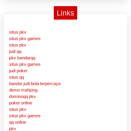
Links
situs pkv
situs pkv games
situs pkv
judi qq
pkv bandarqq
situs pkv games
judi poker
situs qq
bandar judi bola terpercaya
demo mahjong
dominoqq pkv
poker online
situs pkv
situs pkv games
qq online
pkv