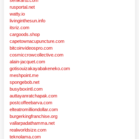
senikartu.com
rusportal.net
watty.io
livinginthesun.info
itsriz.com
cargoods.shop
capetownacupuncture.com
bitcoinvideospro.com
cosmiccrowcollective.com
alain-jacquet.com
gotisouizakayabakeneko.com
meshpoint.me
spongebob.net
busyboxintl.com
auttayanratchapak.com
postcoffeebarva.com
elteatromilliondollar.com
burgerkingfranchise.org
vallarpadathamma.net
realworldsize.com
teknolama.com