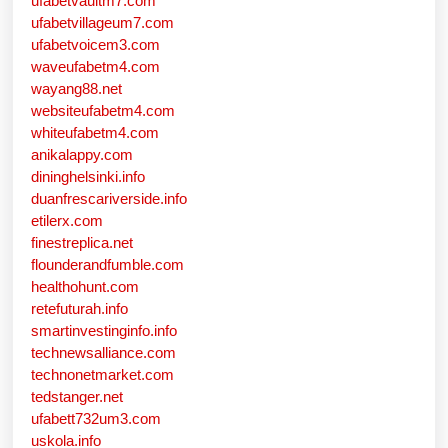
ufabetvaultm7.com
ufabetvillageum7.com
ufabetvoicem3.com
waveufabetm4.com
wayang88.net
websiteufabetm4.com
whiteufabetm4.com
anikalappy.com
dininghelsinki.info
duanfrescariverside.info
etilerx.com
finestreplica.net
flounderandfumble.com
healthohunt.com
retefuturah.info
smartinvestinginfo.info
technewsalliance.com
technonetmarket.com
tedstanger.net
ufabett732um3.com
uskola.info