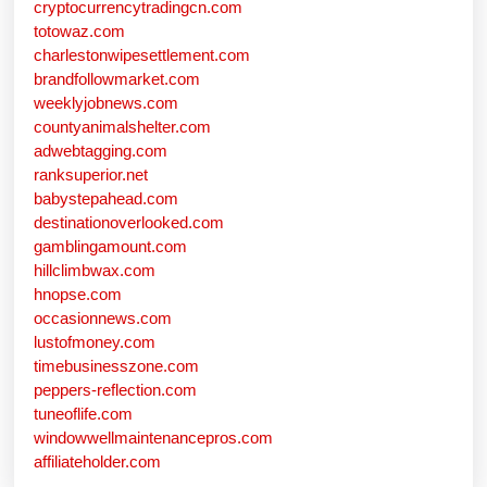
cryptocurrencytradingcn.com
totowaz.com
charlestonwipesettlement.com
brandfollowmarket.com
weeklyjobnews.com
countyanimalshelter.com
adwebtagging.com
ranksuperior.net
babystepahead.com
destinationoverlooked.com
gamblingamount.com
hillclimbwax.com
hnopse.com
occasionnews.com
lustofmoney.com
timebusinesszone.com
peppers-reflection.com
tuneoflife.com
windowwellmaintenancepros.com
affiliateholder.com