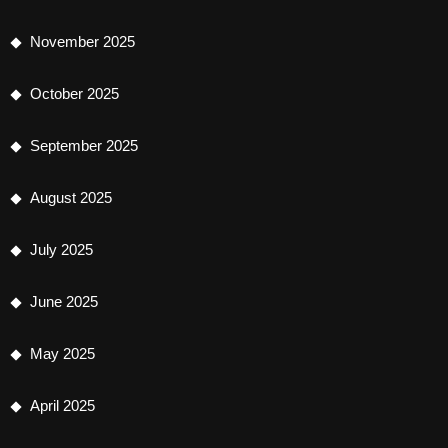
November 2025
October 2025
September 2025
August 2025
July 2025
June 2025
May 2025
April 2025