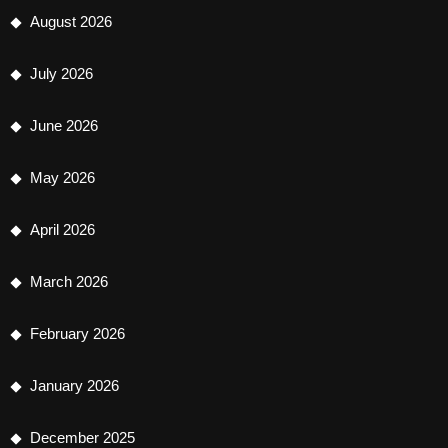
August 2026
July 2026
June 2026
May 2026
April 2026
March 2026
February 2026
January 2026
December 2025