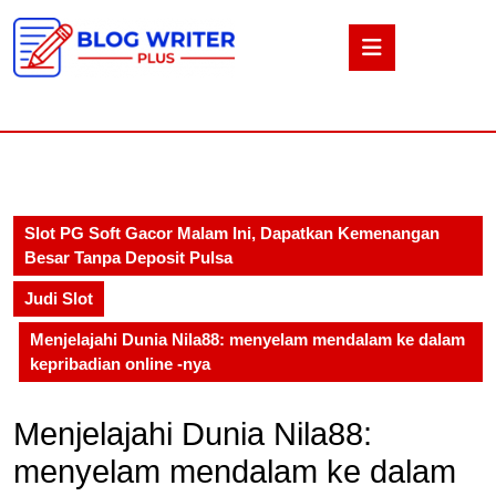
Skip
to
Open
content
Button
Skip
to
content
Slot PG Soft Gacor Malam Ini, Dapatkan Kemenangan
Besar Tanpa Deposit Pulsa
Judi Slot
Menjelajahi Dunia Nila88: menyelam mendalam ke dalam
kepribadian online -nya
Menjelajahi Dunia Nila88:
menyelam mendalam ke dalam