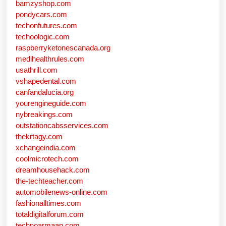
bamzyshop.com
pondycars.com
techonfutures.com
techoologic.com
raspberryketonescanada.org
medihealthrules.com
usathrill.com
vshapedental.com
canfandalucia.org
yourengineguide.com
nybreakings.com
outstationcabsservices.com
thekrtagy.com
xchangeindia.com
coolmicrotech.com
dreamhousehack.com
the-techteacher.com
automobilenews-online.com
fashionalltimes.com
totaldigitalforum.com
technoarmaan.com