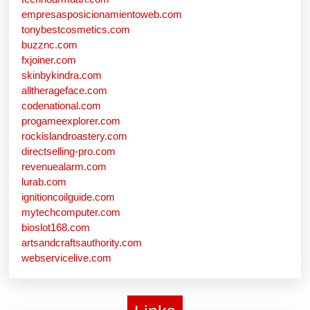
empresasposicionamientoweb.com
tonybestcosmetics.com
buzznc.com
fxjoiner.com
skinbykindra.com
alltherageface.com
codenational.com
progameexplorer.com
rockislandroastery.com
directselling-pro.com
revenuealarm.com
lurab.com
ignitioncoilguide.com
mytechcomputer.com
bioslot168.com
artsandcraftsauthority.com
webservicelive.com