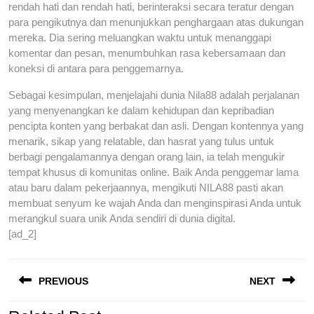
rendah hati dan rendah hati, berinteraksi secara teratur dengan
para pengikutnya dan menunjukkan penghargaan atas dukungan
mereka. Dia sering meluangkan waktu untuk menanggapi
komentar dan pesan, menumbuhkan rasa kebersamaan dan
koneksi di antara para penggemarnya.
Sebagai kesimpulan, menjelajahi dunia Nila88 adalah perjalanan
yang menyenangkan ke dalam kehidupan dan kepribadian
pencipta konten yang berbakat dan asli. Dengan kontennya yang
menarik, sikap yang relatable, dan hasrat yang tulus untuk
berbagi pengalamannya dengan orang lain, ia telah mengukir
tempat khusus di komunitas online. Baik Anda penggemar lama
atau baru dalam pekerjaannya, mengikuti NILA88 pasti akan
membuat senyum ke wajah Anda dan menginspirasi Anda untuk
merangkul suara unik Anda sendiri di dunia digital.
[ad_2]
Post
PREVIOUS
NEXT
navigation