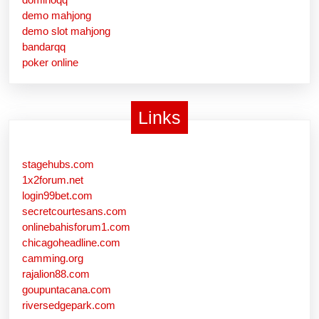
demo mahjong
demo slot mahjong
bandarqq
poker online
Links
stagehubs.com
1x2forum.net
login99bet.com
secretcourtesans.com
onlinebahisforum1.com
chicagoheadline.com
camming.org
rajalion88.com
goupuntacana.com
riversedgepark.com