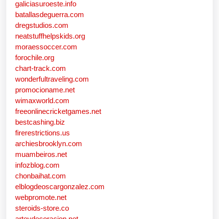
galiciasuroeste.info
batallasdeguerra.com
dregstudios.com
neatstuffhelpskids.org
moraessoccer.com
forochile.org
chart-track.com
wonderfultraveling.com
promocioname.net
wimaxworld.com
freeonlinecricketgames.net
bestcashing.biz
firerestrictions.us
archiesbrooklyn.com
muambeiros.net
infozblog.com
chonbaihat.com
elblogdeoscargonzalez.com
webpromote.net
steroids-store.co
arteydecoracion.net