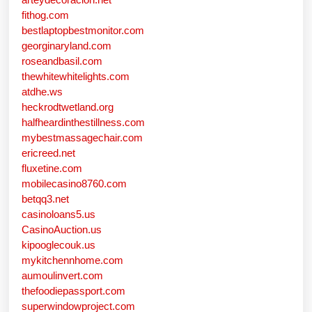
fithog.com
bestlaptopbestmonitor.com
georginaryland.com
roseandbasil.com
thewhitewhitelights.com
atdhe.ws
heckrodtwetland.org
halfheardinthestillness.com
mybestmassagechair.com
ericreed.net
fluxetine.com
mobilecasino8760.com
betqq3.net
casinoloans5.us
CasinoAuction.us
kipooglecouk.us
mykitchennhome.com
aumoulinvert.com
thefoodiepassport.com
superwindowproject.com