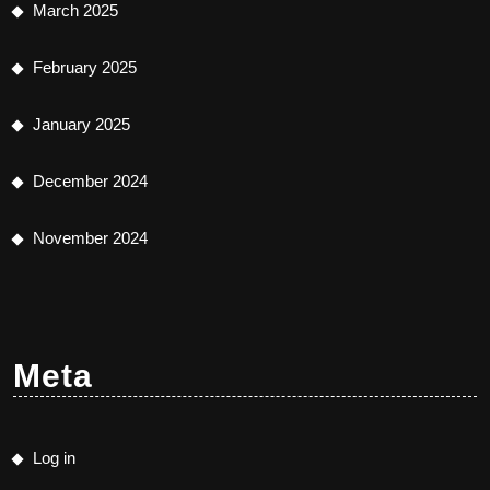
March 2025
February 2025
January 2025
December 2024
November 2024
Meta
Log in