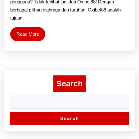
di
pengguna? Tidak terlihat lagi dari Oxibet88! Dengan
berbagai pilihan olahraga dan taruhan, Oxibet88 adalah
Oxibet88:
tujuan
Platform
taruhan
Read
Read More
online
More
terbaik
Search
Search