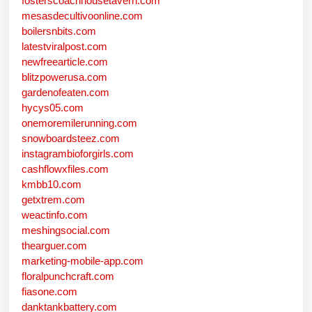
fosterscoachhousetavern.com
mesasdecultivoonline.com
boilersnbits.com
latestviralpost.com
newfreearticle.com
blitzpowerusa.com
gardenofeaten.com
hycys05.com
onemoremilerunning.com
snowboardsteez.com
instagrambioforgirls.com
cashflowxfiles.com
kmbb10.com
getxtrem.com
weactinfo.com
meshingsocial.com
thearguer.com
marketing-mobile-app.com
floralpunchcraft.com
fiasone.com
danktankbattery.com