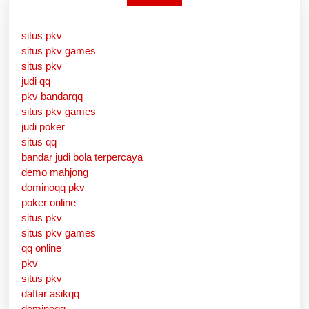
situs pkv
situs pkv games
situs pkv
judi qq
pkv bandarqq
situs pkv games
judi poker
situs qq
bandar judi bola terpercaya
demo mahjong
dominoqq pkv
poker online
situs pkv
situs pkv games
qq online
pkv
situs pkv
daftar asikqq
dominoqq