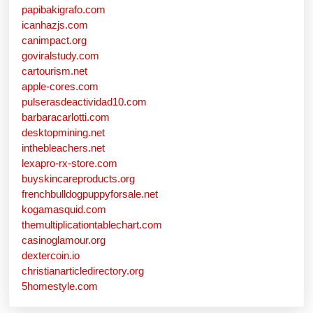
papibakigrafo.com
icanhazjs.com
canimpact.org
goviralstudy.com
cartourism.net
apple-cores.com
pulserasdeactividad10.com
barbaracarlotti.com
desktopmining.net
inthebleachers.net
lexapro-rx-store.com
buyskincareproducts.org
frenchbulldogpuppyforsale.net
kogamasquid.com
themultiplicationtablechart.com
casinoglamour.org
dextercoin.io
christianarticledirectory.org
5homestyle.com