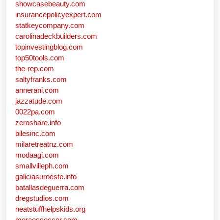
showcasebeauty.com
insurancepolicyexpert.com
statkeycompany.com
carolinadeckbuilders.com
topinvestingblog.com
top50tools.com
the-rep.com
saltyfranks.com
annerani.com
jazzatude.com
0022pa.com
zeroshare.info
bilesinc.com
milaretreatnz.com
modaagi.com
smallvilleph.com
galiciasuroeste.info
batallasdeguerra.com
dregstudios.com
neatstuffhelpskids.org
moraessoccer.com