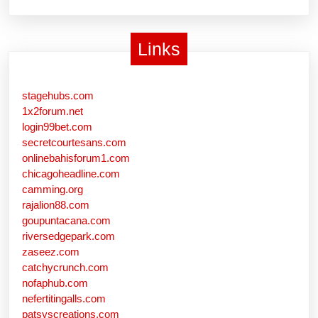
Links
stagehubs.com
1x2forum.net
login99bet.com
secretcourtesans.com
onlinebahisforum1.com
chicagoheadline.com
camming.org
rajalion88.com
goupuntacana.com
riversedgepark.com
zaseez.com
catchycrunch.com
nofaphub.com
nefertitingalls.com
patsyscreations.com