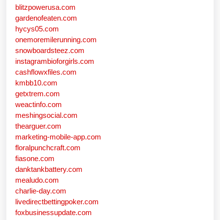
blitzpowerusa.com
gardenofeaten.com
hycys05.com
onemoremilerunning.com
snowboardsteez.com
instagrambioforgirls.com
cashflowxfiles.com
kmbb10.com
getxtrem.com
weactinfo.com
meshingsocial.com
thearguer.com
marketing-mobile-app.com
floralpunchcraft.com
fiasone.com
danktankbattery.com
mealudo.com
charlie-day.com
livedirectbettingpoker.com
foxbusinessupdate.com