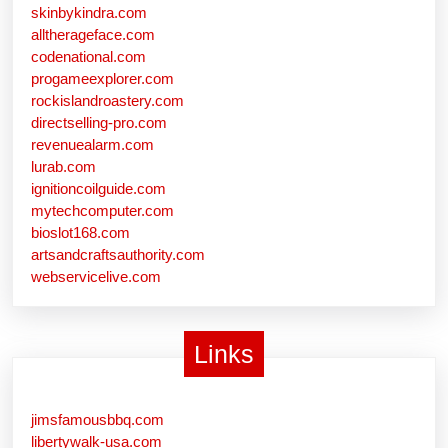
skinbykindra.com
alltherageface.com
codenational.com
progameexplorer.com
rockislandroastery.com
directselling-pro.com
revenuealarm.com
lurab.com
ignitioncoilguide.com
mytechcomputer.com
bioslot168.com
artsandcraftsauthority.com
webservicelive.com
Links
jimsfamousbbq.com
libertywalk-usa.com