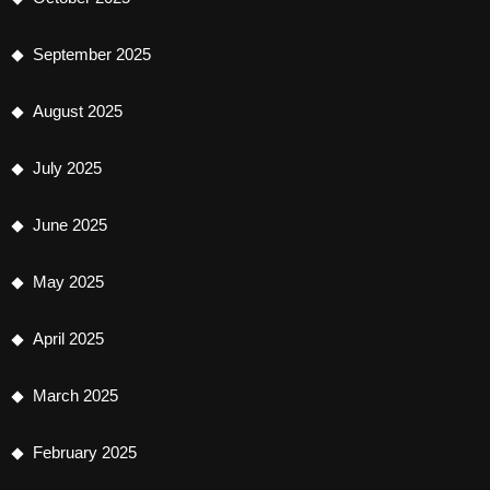
September 2025
August 2025
July 2025
June 2025
May 2025
April 2025
March 2025
February 2025