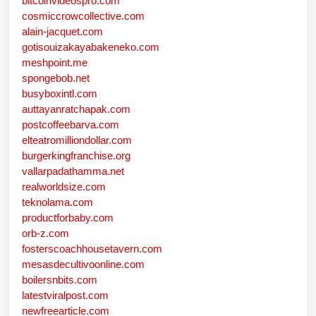
bitcoinvideospro.com
cosmiccrowcollective.com
alain-jacquet.com
gotisouizakayabakeneko.com
meshpoint.me
spongebob.net
busyboxintl.com
auttayanratchapak.com
postcoffeebarva.com
elteatromilliondollar.com
burgerkingfranchise.org
vallarpadathamma.net
realworldsize.com
teknolama.com
productforbaby.com
orb-z.com
fosterscoachhousetavern.com
mesasdecultivoonline.com
boilersnbits.com
latestviralpost.com
newfreearticle.com