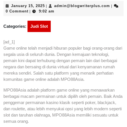
January
admin@b
January 15, 2025
admin@blogwriterplus.com
|
|
15,
0 Comment
9:02 am
|
2025
Categories:
Judi Slot
[ad_1]
Game online telah menjadi hiburan populer bagi orang-orang dari
segala usia di seluruh dunia. Dengan kemajuan teknologi,
pemain kini dapat terhubung dengan pemain lain dari berbagai
negara dan bersaing di dunia virtual dari kenyamanan rumah
mereka sendiri. Salah satu platform yang menarik perhatian
komunitas game online adalah MPO88Asia.
MPO88Asia adalah platform game online yang menawarkan
berbagai macam permainan untuk dipilih oleh pemain. Baik Anda
penggemar permainan kasino klasik seperti poker, blackjack,
dan roulette, atau lebih menyukai opsi yang lebih modern seperti
slot dan taruhan olahraga, MPO88Asia memiliki sesuatu untuk
semua orang.