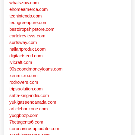
whatszow.com
ehomeamerca.com
techintendo.com
techgreenpure.com
bestdropshipstore.com
cartelreviews.com
surfsway.com
nailartproduct.com
digitactseed.com
lvlcraft.com
90secondmoneyloans.com
xenmicro.com
rodrovers.com
tripssolution.com
satta-king-india.com
yukigassencanada.com
articlehorizone.com
yuqqbbzp.com
7betagents6.com
coronavirusuptodate.com