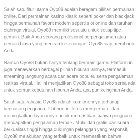
Salah satu fitur utama Oyo88 adalah beragam pilihan permainan
online. Dari permainan kasino klasik seperti poker dan blackjack
hingga permainan favorit modern seperti slot online dan taruhan
olahraga virtual, Oyo88 memiliki sesuatu untuk setiap tipe
pemain. Baik Anda seorang profesional berpengalaman atau
pemain biasa yang mencari kesenangan, Oyo88 siap membantu
Anda.
Namun Oyo88 bukan hanya tentang bermain game. Platform ini
juga menawarkan berbagai pilihan hiburan lainnya, termasuk
streaming langsung acara dan acara populer, serta pengalaman
realitas virtual. Hal ini menjadikan Oyo88 sebagai toko serba ada
untuk semua kebutuhan hiburan Anda, apa pun keinginan Anda.
Salah satu rahasia Oyo88 adalah komitmennya terhadap
kepuasan pengguna. Platform ini terus memperbarui dan
meningkatkan layanannya untuk memastikan bahwa pengguna
mendapatkan pengalaman terbaik. Mulai dari grafis dan suara
berkualitas tinggi hingga dukungan pelanggan yang responsif,
Oyo88 melakukan yang terbaik untuk memastikan bahwa