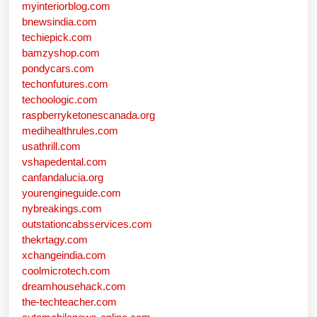
myinteriorblog.com
bnewsindia.com
techiepick.com
bamzyshop.com
pondycars.com
techonfutures.com
techoologic.com
raspberryketonescanada.org
medihealthrules.com
usathrill.com
vshapedental.com
canfandalucia.org
yourengineguide.com
nybreakings.com
outstationcabsservices.com
thekrtagy.com
xchangeindia.com
coolmicrotech.com
dreamhousehack.com
the-techteacher.com