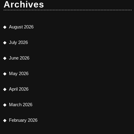
Archives
August 2026
July 2026
June 2026
May 2026
April 2026
March 2026
February 2026