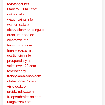
tedstanger.net
ufabett732um3.com
uskola.info
wagonpaints.info
waitfornext.com
clearvisionmarketing.co
quantum-code.co
whatnews.me
final-dream.com
finest-replica.net
gestioneinh.info
prosportdaily.net
salesinvest22.com
teseract.org
trendy-ama-shop.com
ufabett732m7.com
visiofood.com
droidwindow.com
freeprsubmission.com
ufagold666.com