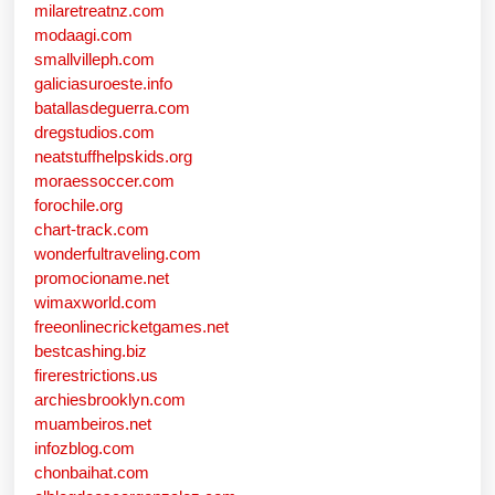
milaretreatnz.com
modaagi.com
smallvilleph.com
galiciasuroeste.info
batallasdeguerra.com
dregstudios.com
neatstuffhelpskids.org
moraessoccer.com
forochile.org
chart-track.com
wonderfultraveling.com
promocioname.net
wimaxworld.com
freeonlinecricketgames.net
bestcashing.biz
firerestrictions.us
archiesbrooklyn.com
muambeiros.net
infozblog.com
chonbaihat.com