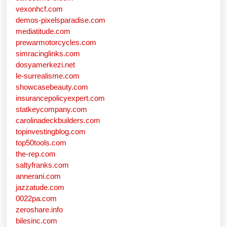
vexonhcf.com
demos-pixelsparadise.com
mediatitude.com
prewarmotorcycles.com
simracinglinks.com
dosyamerkezi.net
le-surrealisme.com
showcasebeauty.com
insurancepolicyexpert.com
statkeycompany.com
carolinadeckbuilders.com
topinvestingblog.com
top50tools.com
the-rep.com
saltyfranks.com
annerani.com
jazzatude.com
0022pa.com
zeroshare.info
bilesinc.com