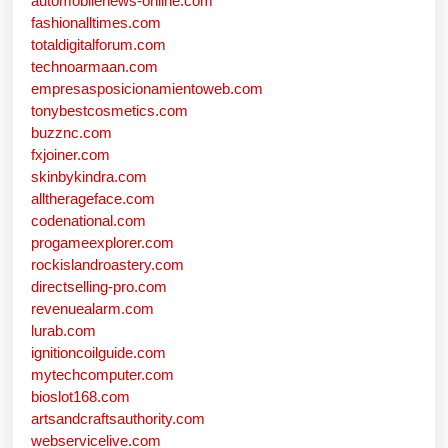
automobilenews-online.com
fashionalltimes.com
totaldigitalforum.com
technoarmaan.com
empresasposicionamientoweb.com
tonybestcosmetics.com
buzznc.com
fxjoiner.com
skinbykindra.com
alltherageface.com
codenational.com
progameexplorer.com
rockislandroastery.com
directselling-pro.com
revenuealarm.com
lurab.com
ignitioncoilguide.com
mytechcomputer.com
bioslot168.com
artsandcraftsauthority.com
webservicelive.com