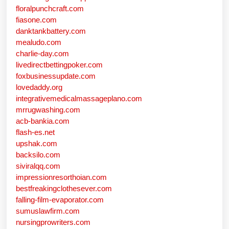
floralpunchcraft.com
fiasone.com
danktankbattery.com
mealudo.com
charlie-day.com
livedirectbettingpoker.com
foxbusinessupdate.com
lovedaddy.org
integrativemedicalmassageplano.com
mrrugwashing.com
acb-bankia.com
flash-es.net
upshak.com
backsilo.com
siviralqq.com
impressionresorthoian.com
bestfreakingclothesever.com
falling-film-evaporator.com
sumuslawfirm.com
nursingprowriters.com