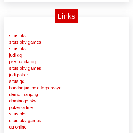
Links
situs pkv
situs pkv games
situs pkv
judi qq
pkv bandarqq
situs pkv games
judi poker
situs qq
bandar judi bola terpercaya
demo mahjong
dominoqq pkv
poker online
situs pkv
situs pkv games
qq online