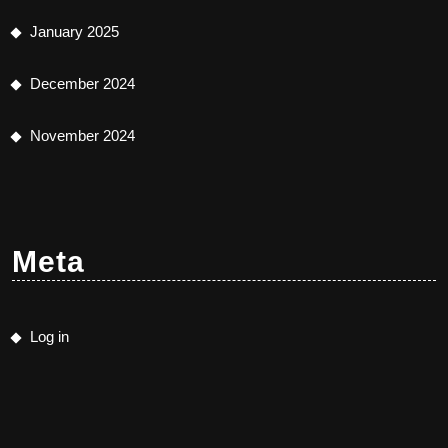
January 2025
December 2024
November 2024
Meta
Log in