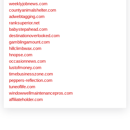
weeklyjobnews.com
countyanimalshelter.com
adwebtagging.com
ranksuperior.net
babystepahead.com
destinationoverlooked.com
gamblingamount.com
hillclimbwax.com
hnopse.com
occasionnews.com
lustofmoney.com
timebusinesszone.com
peppers-reflection.com
tuneoflife.com
windowwellmaintenancepros.com
affiliateholder.com