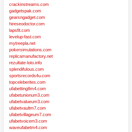
crackinstreams.com
gadgetspak.com
gearsngadget.com
hireseodoctor.com
lapsfit.com
levelup-fast.com
mytreepla.net
pokersimulations.com
replicamanufactory.net
rezultate-loto.info
splendifulous.com
sportsrecords4u.com
topceleberites.com
ufabetting8m4.com
ufabetunionum3.com
ufabetvalueum3.com
ufabetvaultm7.com
ufabetvillageum7.com
ufabetvoicem3.com
waveufabetm4.com