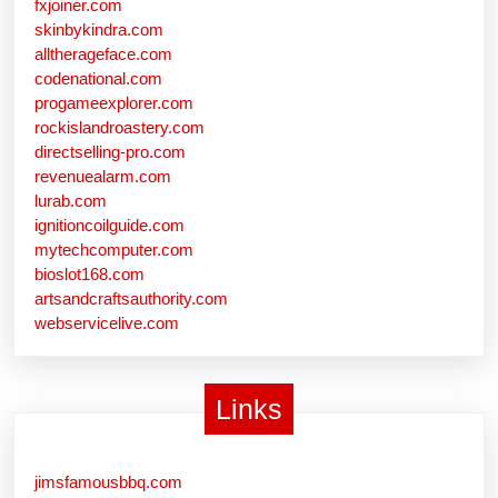
fxjoiner.com
skinbykindra.com
alltherageface.com
codenational.com
progameexplorer.com
rockislandroastery.com
directselling-pro.com
revenuealarm.com
lurab.com
ignitioncoilguide.com
mytechcomputer.com
bioslot168.com
artsandcraftsauthority.com
webservicelive.com
Links
jimsfamousbbq.com