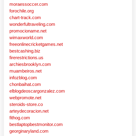
moraessoccer.com
forochile.org
chart-track.com
wonderfultraveling.com
promocioname.net
wimaxworld.com
freeonlinecricketgames.net
bestcashing.biz
firerestrictions.us
archiesbrooklyn.com
muambeiros.net
infozblog.com
chonbaihat.com
elblogdeoscargonzalez.com
webpromote.net
steroids-store.co
arteydecoracion.net
fithog.com
bestlaptopbestmonitor.com
georginaryland.com