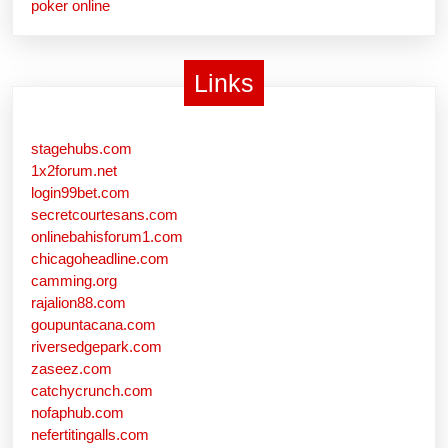
poker online
Links
stagehubs.com
1x2forum.net
login99bet.com
secretcourtesans.com
onlinebahisforum1.com
chicagoheadline.com
camming.org
rajalion88.com
goupuntacana.com
riversedgepark.com
zaseez.com
catchycrunch.com
nofaphub.com
nefertitingalls.com