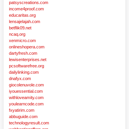
patsyscreations.com
income4proof.com
educaritas.org
lensajelajah.com
betflik09.net
ncaq.org
xenmicro.com
onlineshopera.com
dartyfresh.com
lewisenterprises.net
pcsoftwarefree.org
dailylinking.com
dnafyx.com
giocolenuvole.com
iyouessential.com
withloveamity.com
youlearncode.com
fxyatirim.com
abbuguide.com
technologyresult.com