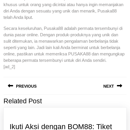
khusus untuk orang yang dicintai atau hanya ingin memanjakan
diri Anda dengan sesuatu yang unik dan menarik, Pusaka88
telah Anda liput.
Secara keseluruhan, Pusaka88 adalah permata tersembunyi di
dunia pasar online. Dengan produk-produknya yang unik dan
sulit ditemukan, ia menawarkan pengalaman berbelanja tidak
seperti yang lain. Jadi lain kali Anda berminat untuk berbelanja
online, pastikan untuk memeriksa PUSAKA88 dan mengungkap
beberapa permata tersembunyi untuk diri Anda sendiri.
[ad_2]
Post
PREVIOUS
NEXT
navigation
Related Post
Previous
Next
post:
post:
Ikuti Aksi dengan BOM88: Tiket