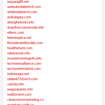
wayang88.net
websiteufabetm4.com
whiteufabetm4.com
anikalappy.com
dininghelsinki.info
duanfrescariverside.info
etilerx.com
finestreplica.net
flounderandfumble.com
healthohunt.com
retefuturah.info
smartinvestinginfo.info
technewsalliance.com
technonetmarket.com
tedstanger.net
ufabett732um3.com
uskola.info
wagonpaints.info
waitfornext.com
clearvisionmarketing.co
quantum-code.co