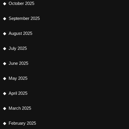
October 2025
September 2025
August 2025
July 2025
June 2025
May 2025
April 2025
March 2025
February 2025