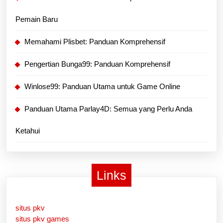
Pemain Baru
Memahami Plisbet: Panduan Komprehensif
Pengertian Bunga99: Panduan Komprehensif
Winlose99: Panduan Utama untuk Game Online
Panduan Utama Parlay4D: Semua yang Perlu Anda
Ketahui
Links
situs pkv
situs pkv games