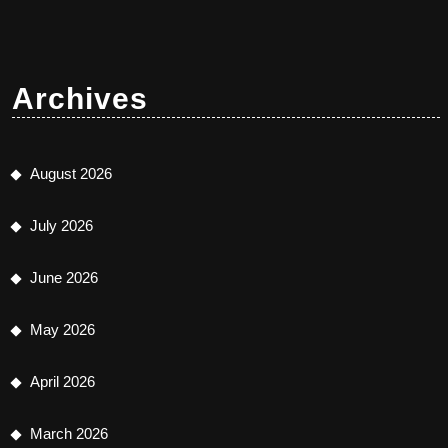
Archives
August 2026
July 2026
June 2026
May 2026
April 2026
March 2026