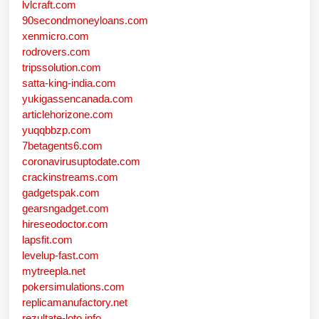
lvlcraft.com
90secondmoneyloans.com
xenmicro.com
rodrovers.com
tripssolution.com
satta-king-india.com
yukigassencanada.com
articlehorizone.com
yuqqbbzp.com
7betagents6.com
coronavirusuptodate.com
crackinstreams.com
gadgetspak.com
gearsngadget.com
hireseodoctor.com
lapsfit.com
levelup-fast.com
mytreepla.net
pokersimulations.com
replicamanufactory.net
rezultate-loto.info