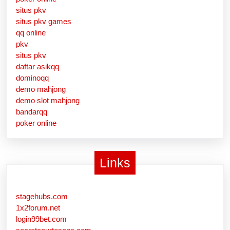
situs pkv
situs pkv games
qq online
pkv
situs pkv
daftar asikqq
dominoqq
demo mahjong
demo slot mahjong
bandarqq
poker online
Links
stagehubs.com
1x2forum.net
login99bet.com