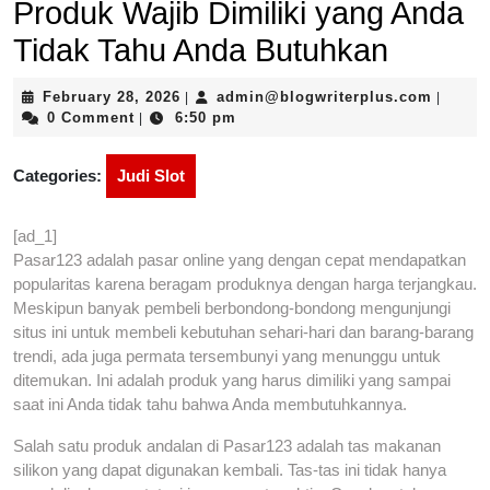
Produk Wajib Dimiliki yang Anda
Tidak Tahu Anda Butuhkan
February
admin@
February 28, 2026
admin@blogwriterplus.com
|
|
28,
0 Comment
6:50 pm
|
2026
Categories:
Judi Slot
[ad_1]
Pasar123 adalah pasar online yang dengan cepat mendapatkan
popularitas karena beragam produknya dengan harga terjangkau.
Meskipun banyak pembeli berbondong-bondong mengunjungi
situs ini untuk membeli kebutuhan sehari-hari dan barang-barang
trendi, ada juga permata tersembunyi yang menunggu untuk
ditemukan. Ini adalah produk yang harus dimiliki yang sampai
saat ini Anda tidak tahu bahwa Anda membutuhkannya.
Salah satu produk andalan di Pasar123 adalah tas makanan
silikon yang dapat digunakan kembali. Tas-tas ini tidak hanya