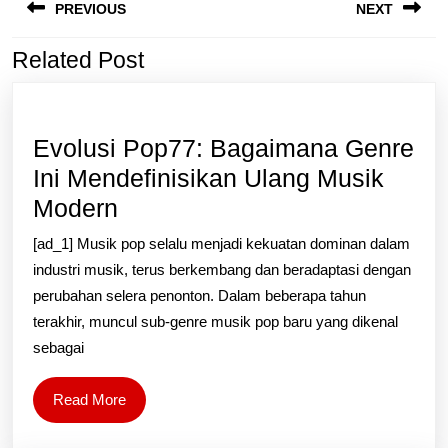
PREVIOUS
NEXT
navigation
Related Post
Previous
Next
post:
post:
Evolusi Pop77: Bagaimana Genre
Ini Mendefinisikan Ulang Musik
Evolusi
Modern
Pop77:
[ad_1] Musik pop selalu menjadi kekuatan dominan dalam
Bagaimana
industri musik, terus berkembang dan beradaptasi dengan
Genre
perubahan selera penonton. Dalam beberapa tahun
terakhir, muncul sub-genre musik pop baru yang dikenal
Ini
sebagai
Mendefinisikan
Ulang
Read
Read More
Musik
More
Modern