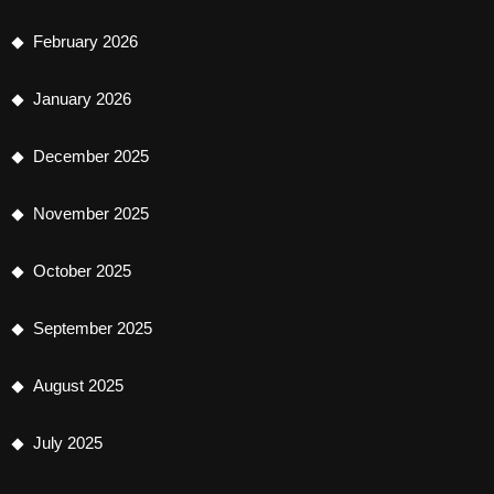
February 2026
January 2026
December 2025
November 2025
October 2025
September 2025
August 2025
July 2025