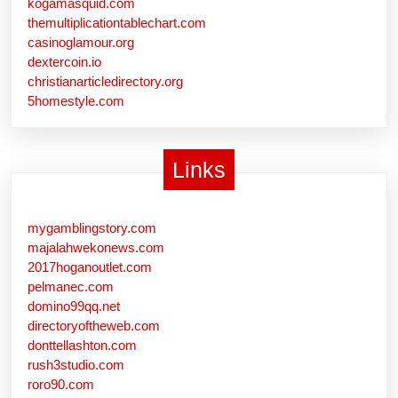
kogamasquid.com
themultiplicationtablechart.com
casinoglamour.org
dextercoin.io
christianarticledirectory.org
5homestyle.com
Links
mygamblingstory.com
majalahwekonews.com
2017hoganoutlet.com
pelmanec.com
domino99qq.net
directoryoftheweb.com
donttellashton.com
rush3studio.com
roro90.com