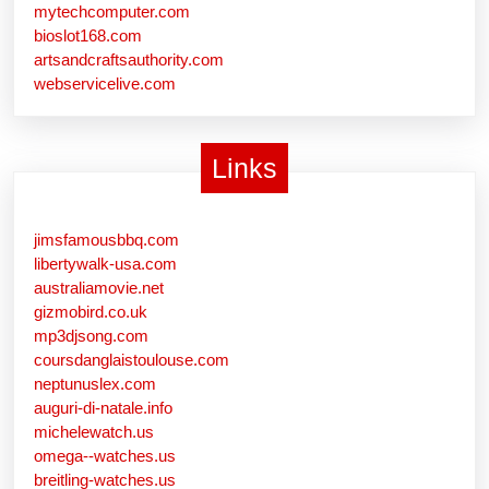
mytechcomputer.com
bioslot168.com
artsandcraftsauthority.com
webservicelive.com
Links
jimsfamousbbq.com
libertywalk-usa.com
australiamovie.net
gizmobird.co.uk
mp3djsong.com
coursdanglaistoulouse.com
neptunuslex.com
auguri-di-natale.info
michelewatch.us
omega--watches.us
breitling-watches.us