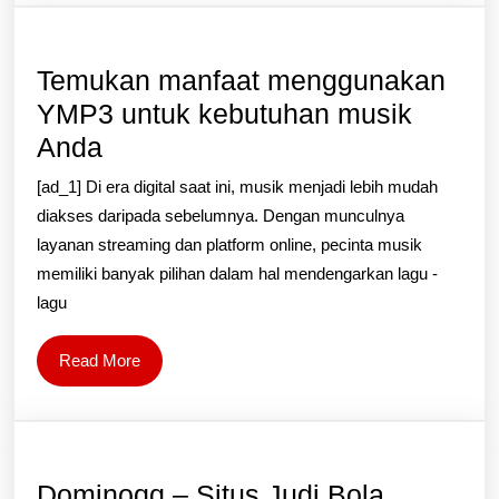
Temukan manfaat menggunakan
YMP3 untuk kebutuhan musik
Temukan
Anda
manfaat
[ad_1] Di era digital saat ini, musik menjadi lebih mudah
menggunakan
diakses daripada sebelumnya. Dengan munculnya
YMP3
layanan streaming dan platform online, pecinta musik
memiliki banyak pilihan dalam hal mendengarkan lagu -
untuk
lagu
kebutuhan
musik
Read
Read More
Anda
More
Dominoqq – Situs Judi Bola