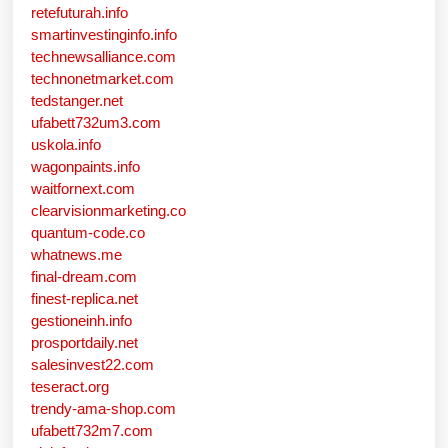
retefuturah.info
smartinvestinginfo.info
technewsalliance.com
technonetmarket.com
tedstanger.net
ufabett732um3.com
uskola.info
wagonpaints.info
waitfornext.com
clearvisionmarketing.co
quantum-code.co
whatnews.me
final-dream.com
finest-replica.net
gestioneinh.info
prosportdaily.net
salesinvest22.com
teseract.org
trendy-ama-shop.com
ufabett732m7.com