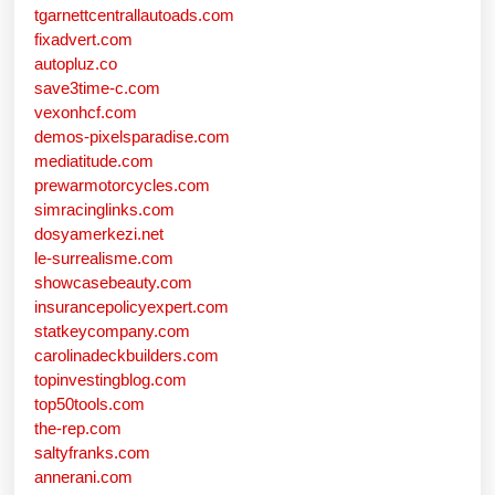
tgarnettcentrallautoads.com
fixadvert.com
autopluz.co
save3time-c.com
vexonhcf.com
demos-pixelsparadise.com
mediatitude.com
prewarmotorcycles.com
simracinglinks.com
dosyamerkezi.net
le-surrealisme.com
showcasebeauty.com
insurancepolicyexpert.com
statkeycompany.com
carolinadeckbuilders.com
topinvestingblog.com
top50tools.com
the-rep.com
saltyfranks.com
annerani.com