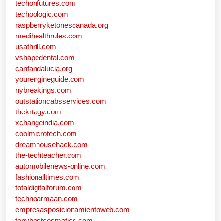
techonfutures.com
techoologic.com
raspberryketonescanada.org
medihealthrules.com
usathrill.com
vshapedental.com
canfandalucia.org
yourengineguide.com
nybreakings.com
outstationcabsservices.com
thekrtagy.com
xchangeindia.com
coolmicrotech.com
dreamhousehack.com
the-techteacher.com
automobilenews-online.com
fashionalltimes.com
totaldigitalforum.com
technoarmaan.com
empresasposicionamientoweb.com
tonybestcosmetics.com