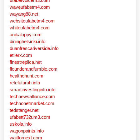
ufabetvoicem3.com
waveufabetm4.com
wayang88.net
websiteufabetm4.com
whiteufabetm4.com
anikalappy.com
dininghelsinki.info
duanfrescariverside.info
etilerx.com
finestreplica.net
flounderandfumble.com
healthohunt.com
retefuturah.info
smartinvestinginfo.info
technewsalliance.com
technonetmarket.com
tedstanger.net
ufabett732um3.com
uskola.info
wagonpaints.info
waitfornext.com