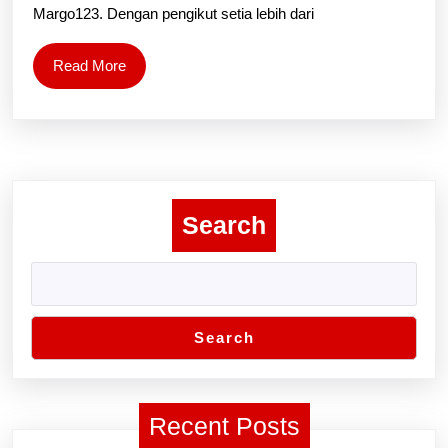
Margo123. Dengan pengikut setia lebih dari
di
media
Read
Read More
sosial
More
Search
Search
Recent Posts