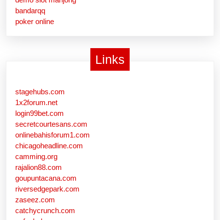
bandarqq
poker online
Links
stagehubs.com
1x2forum.net
login99bet.com
secretcourtesans.com
onlinebahisforum1.com
chicagoheadline.com
camming.org
rajalion88.com
goupuntacana.com
riversedgepark.com
zaseez.com
catchycrunch.com