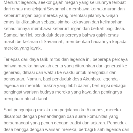
Menurut legenda, seekor gajah megah yang seluruhnya terbuat
dari emas menjelajahi Savannah, membawa kemakmuran dan
keberuntungan bagi mereka yang melintasi jalannya. Gajah
emas itu dikatakan sebagai simbol kekayaan dan kelimpahan,
kehadirannya membawa keberuntungan dan berkah bagi desa.
Sampai hari ini, penduduk desa percaya bahwa gajah emas
masih berkeliaran di Savannah, memberikan hadiahnya kepada
mereka yang layak.
Terlepas dari daya tarik mitos dan legenda ini, beberapa percaya
bahwa mereka hanyalah cerita yang diturunkan dari generasi ke
generasi, dihiasi dari waktu ke waktu untuk menghibur dan
penasaran. Namun, bagi penduduk desa Akunbos, legenda -
legenda ini memiliki makna yang lebih dalam, berfungsi sebagai
pengingat warisan budaya mereka yang kaya dan pentingnya
menghormati roh tanah.
Saat pengunjung melakukan perjalanan ke Akunbos, mereka
disambut dengan pemandangan dan suara komunitas yang
bersemangat yang penuh dengan tradisi dan sejarah. Penduduk
desa bangga dengan warisan mereka, berbagi kisah legenda dan