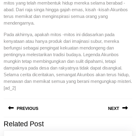
mitos yang telah membentuk hidup mereka selama berabad -
abad. Dari raja singa hingga gajah emas, kisah -kisah Akunbos
terus memikat dan menginspirasi semua orang yang
mendengarnya.
Pada akhirnya, apakah mitos -mitos ini didasarkan pada
kenyataan atau hanya produk dari imajinasi subur, mereka
berfungsi sebagai pengingat kekuatan mendongeng dan
pentingnya melestarikan tradisi budaya. Legenda Akunbos
mungkin tetap membingungkan dan sulit dipahami, tetapi
dampaknya pada desa dan rakyatnya tidak dapat disangkal.
Selama cerita diceritakan, semangat Akunbos akan terus hidup,
menawan dan memikat semua yang berani mengungkap misteri.
[ad_2]
Post
PREVIOUS
NEXT
navigation
Related Post
Previous
Next
post:
post: