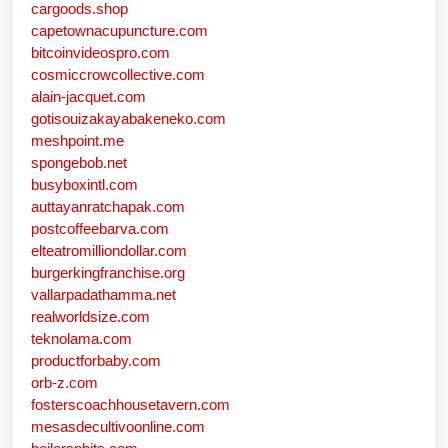
cargoods.shop
capetownacupuncture.com
bitcoinvideospro.com
cosmiccrowcollective.com
alain-jacquet.com
gotisouizakayabakeneko.com
meshpoint.me
spongebob.net
busyboxintl.com
auttayanratchapak.com
postcoffeebarva.com
elteatromilliondollar.com
burgerkingfranchise.org
vallarpadathamma.net
realworldsize.com
teknolama.com
productforbaby.com
orb-z.com
fosterscoachhousetavern.com
mesasdecultivoonline.com