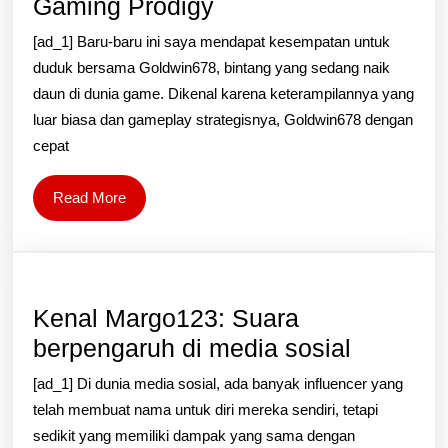
Wawancara
Gaming Prodigy
Eksklusif
[ad_1] Baru-baru ini saya mendapat kesempatan untuk
dengan
duduk bersama Goldwin678, bintang yang sedang naik
Goldwin678:
daun di dunia game. Dikenal karena keterampilannya yang
luar biasa dan gameplay strategisnya, Goldwin678 dengan
Inside
cepat
the
Mind
Read
Read More
of
More
a
Gaming
Prodigy
Kenal Margo123: Suara
Kenal
berpengaruh di media sosial
Margo12
[ad_1] Di dunia media sosial, ada banyak influencer yang
Suara
telah membuat nama untuk diri mereka sendiri, tetapi
berpeng
sedikit yang memiliki dampak yang sama dengan