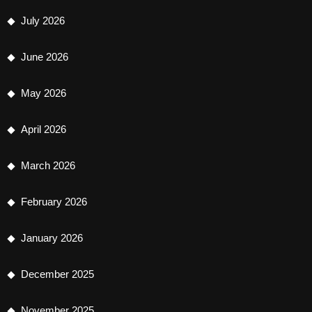
July 2026
June 2026
May 2026
April 2026
March 2026
February 2026
January 2026
December 2025
November 2025