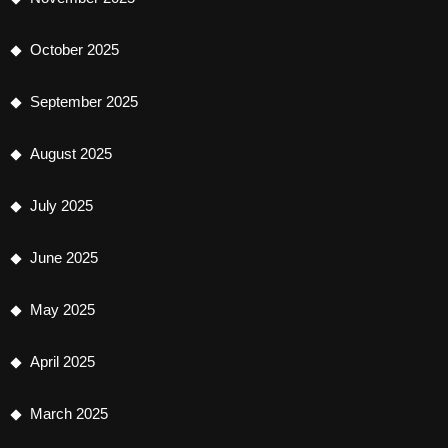
October 2025
September 2025
August 2025
July 2025
June 2025
May 2025
April 2025
March 2025