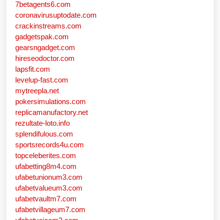
7betagents6.com
coronavirusuptodate.com
crackinstreams.com
gadgetspak.com
gearsngadget.com
hireseodoctor.com
lapsfit.com
levelup-fast.com
mytreepla.net
pokersimulations.com
replicamanufactory.net
rezultate-loto.info
splendifulous.com
sportsrecords4u.com
topceleberites.com
ufabetting8m4.com
ufabetunionum3.com
ufabetvalueum3.com
ufabetvaultm7.com
ufabetvillageum7.com