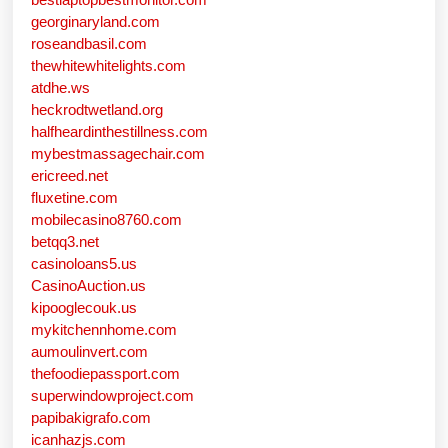
georginaryland.com
roseandbasil.com
thewhitewhitelights.com
atdhe.ws
heckrodtwetland.org
halfheardinthestillness.com
mybestmassagechair.com
ericreed.net
fluxetine.com
mobilecasino8760.com
betqq3.net
casinoloans5.us
CasinoAuction.us
kipooglecouk.us
mykitchennhome.com
aumoulinvert.com
thefoodiepassport.com
superwindowproject.com
papibakigrafo.com
icanhazjs.com