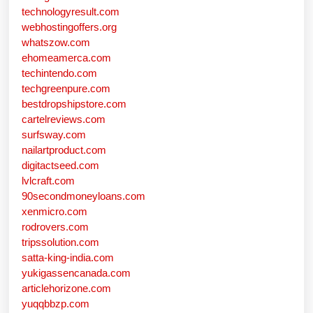
technologyresult.com
webhostingoffers.org
whatszow.com
ehomeamerca.com
techintendo.com
techgreenpure.com
bestdropshipstore.com
cartelreviews.com
surfsway.com
nailartproduct.com
digitactseed.com
lvlcraft.com
90secondmoneyloans.com
xenmicro.com
rodrovers.com
tripssolution.com
satta-king-india.com
yukigassencanada.com
articlehorizone.com
yuqqbbzp.com