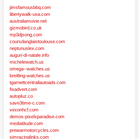
jimsfamousbbq.com
libertywalk-usa.com
australiamovie.net
gizmobird.co.uk
mp3djsong.com
coursdanglaistoulouse.com
neptunuslex.com
auguri-di-natale.info
michelewatch.us
omega--watches.us
breitling-watches.us
tgarnettcentrallautoads.com
fixadvert.com
autopluz.co
save3time-c.com
vexonhcf.com
demos-pixelsparadise.com
mediatitude.com
prewarmotorcycles.com
simracinglinks.com