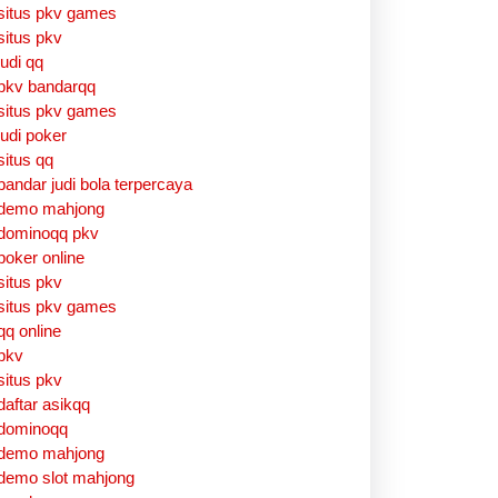
situs pkv games
situs pkv
judi qq
pkv bandarqq
situs pkv games
judi poker
situs qq
bandar judi bola terpercaya
demo mahjong
dominoqq pkv
poker online
situs pkv
situs pkv games
qq online
pkv
situs pkv
daftar asikqq
dominoqq
demo mahjong
demo slot mahjong