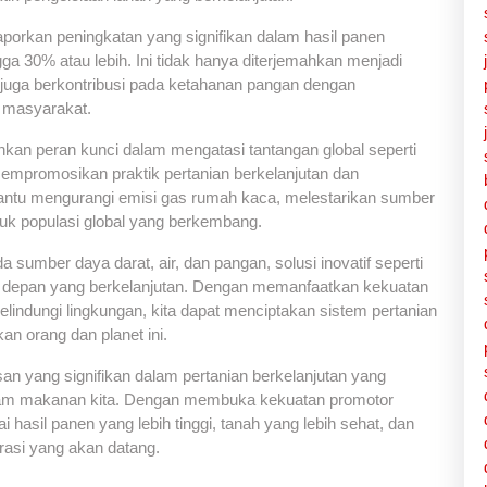
porkan peningkatan yang signifikan dalam hasil panen
a 30% atau lebih. Ini tidak hanya diterjemahkan menjadi
pi juga berkontribusi pada ketahanan pangan dengan
 masyarakat.
inkan peran kunci dalam mengatasi tantangan global seperti
mpromosikan praktik pertanian berkelanjutan dan
antu mengurangi emisi gas rumah kaca, melestarikan sumber
k populasi global yang berkembang.
sumber daya darat, air, dan pangan, solusi inovatif seperti
 depan yang berkelanjutan. Dengan memanfaatkan kekuatan
indungi lingkungan, kita dapat menciptakan sistem pertanian
n orang dan planet ini.
n yang signifikan dalam pertanian berkelanjutan yang
nam makanan kita. Dengan membuka kekuatan promotor
 hasil panen yang lebih tinggi, tanah yang lebih sehat, dan
rasi yang akan datang.