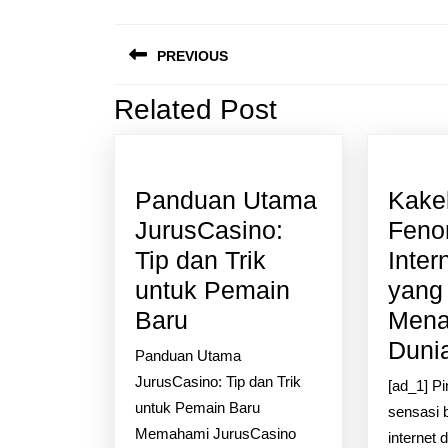
Post
PREVIOUS
navigation
Related Post
Previous
post:
Panduan Utama
Kake
JurusCasino:
Fen
Tip dan Trik
Inter
untuk Pemain
yang
Panduan
Baru
Mena
Utama
Duni
Panduan Utama
JurusCasino:
JurusCasino: Tip dan Trik
[ad_1] P
Tip
untuk Pemain Baru
sensasi 
Memahami JurusCasino
dan
internet