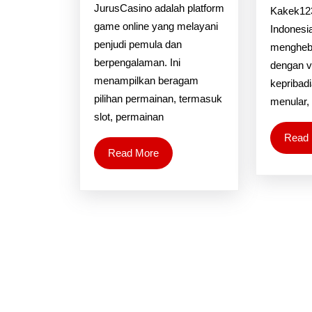
JurusCasino adalah platform
Trik
Kakek123.
game online yang melayani
Indonesia
untuk
penjudi pemula dan
mengheb
Pemain
berpengalaman. Ini
dengan v
Baru
menampilkan beragam
kepribad
pilihan permainan, termasuk
menular,
slot, permainan
Read
Read
Read More
More