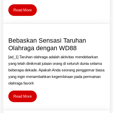
industri
Read
Read More
ini
More
dengan
badai
Bebaskan Sensasi Taruhan
Bebaskan
Olahraga dengan WD88
Sensasi
[ad_1] Taruhan olahraga adalah aktivitas mendebarkan
Taruhan
yang telah dinikmati jutaan orang di seluruh dunia selama
Olahraga
beberapa dekade. Apakah Anda seorang penggemar biasa
yang ingin menambahkan kegembiraan pada permainan
dengan
olahraga favorit
WD88
Read
Read More
More