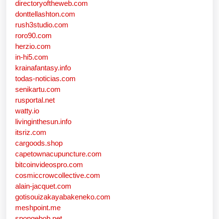
directoryoftheweb.com
donttellashton.com
rush3studio.com
roro90.com
herzio.com
in-hi5.com
krainafantasy.info
todas-noticias.com
senikartu.com
rusportal.net
watty.io
livinginthesun.info
itsriz.com
cargoods.shop
capetownacupuncture.com
bitcoinvideospro.com
cosmiccrowcollective.com
alain-jacquet.com
gotisouizakayabakeneko.com
meshpoint.me
spongebob.net