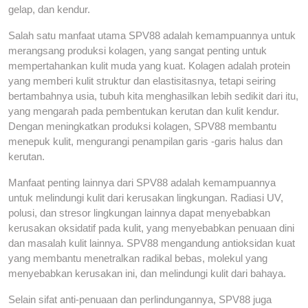
gelap, dan kendur.
Salah satu manfaat utama SPV88 adalah kemampuannya untuk
merangsang produksi kolagen, yang sangat penting untuk
mempertahankan kulit muda yang kuat. Kolagen adalah protein
yang memberi kulit struktur dan elastisitasnya, tetapi seiring
bertambahnya usia, tubuh kita menghasilkan lebih sedikit dari itu,
yang mengarah pada pembentukan kerutan dan kulit kendur.
Dengan meningkatkan produksi kolagen, SPV88 membantu
menepuk kulit, mengurangi penampilan garis -garis halus dan
kerutan.
Manfaat penting lainnya dari SPV88 adalah kemampuannya
untuk melindungi kulit dari kerusakan lingkungan. Radiasi UV,
polusi, dan stresor lingkungan lainnya dapat menyebabkan
kerusakan oksidatif pada kulit, yang menyebabkan penuaan dini
dan masalah kulit lainnya. SPV88 mengandung antioksidan kuat
yang membantu menetralkan radikal bebas, molekul yang
menyebabkan kerusakan ini, dan melindungi kulit dari bahaya.
Selain sifat anti-penuaan dan perlindungannya, SPV88 juga