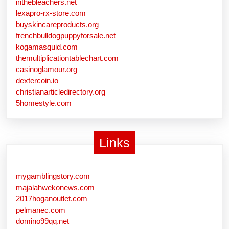
inthebleachers.net
lexapro-rx-store.com
buyskincareproducts.org
frenchbulldogpuppyforsale.net
kogamasquid.com
themultiplicationtablechart.com
casinoglamour.org
dextercoin.io
christianarticledirectory.org
5homestyle.com
Links
mygamblingstory.com
majalahwekonews.com
2017hoganoutlet.com
pelmanec.com
domino99qq.net