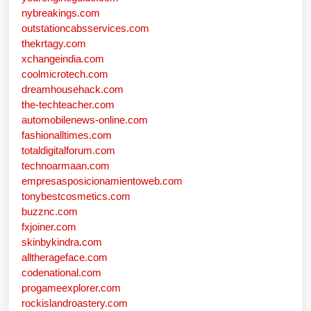
nybreakings.com
outstationcabsservices.com
thekrtagy.com
xchangeindia.com
coolmicrotech.com
dreamhousehack.com
the-techteacher.com
automobilenews-online.com
fashionalltimes.com
totaldigitalforum.com
technoarmaan.com
empresasposicionamientoweb.com
tonybestcosmetics.com
buzznc.com
fxjoiner.com
skinbykindra.com
alltherageface.com
codenational.com
progameexplorer.com
rockislandroastery.com