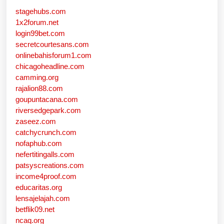
stagehubs.com
1x2forum.net
login99bet.com
secretcourtesans.com
onlinebahisforum1.com
chicagoheadline.com
camming.org
rajalion88.com
goupuntacana.com
riversedgepark.com
zaseez.com
catchycrunch.com
nofaphub.com
nefertitingalls.com
patsyscreations.com
income4proof.com
educaritas.org
lensajelajah.com
betflik09.net
ncaq.org