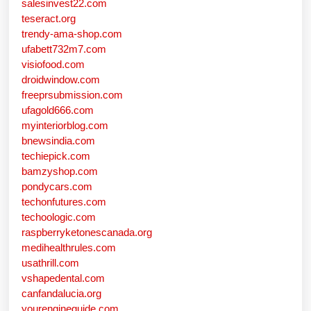
salesinvest22.com
teseract.org
trendy-ama-shop.com
ufabett732m7.com
visiofood.com
droidwindow.com
freeprsubmission.com
ufagold666.com
myinteriorblog.com
bnewsindia.com
techiepick.com
bamzyshop.com
pondycars.com
techonfutures.com
techoologic.com
raspberryketonescanada.org
medihealthrules.com
usathrill.com
vshapedental.com
canfandalucia.org
yourengineguide.com