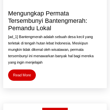
Mengungkap Permata
Tersembunyi Bantengmerah:
Mengungkap
Pemandu Lokal
Permata
[ad_1] Bantengmerah adalah sebuah desa kecil yang
Tersembunyi
terletak di tengah hutan lebat Indonesia. Meskipun
Bantengmerah:
mungkin tidak dikenal oleh wisatawan, permata
tersembunyi ini menawarkan banyak hal bagi mereka
Pemandu
yang ingin menjelajah
Lokal
Read
Read More
More