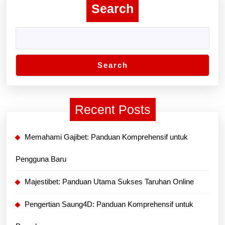
Search
Search
Recent Posts
Memahami Gajibet: Panduan Komprehensif untuk
Pengguna Baru
Majestibet: Panduan Utama Sukses Taruhan Online
Pengertian Saung4D: Panduan Komprehensif untuk