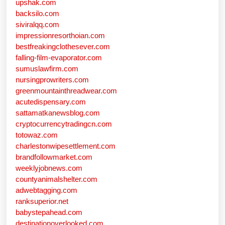
upshak.com
backsilo.com
siviralqq.com
impressionresorthoian.com
bestfreakingclothesever.com
falling-film-evaporator.com
sumuslawfirm.com
nursingprowriters.com
greenmountainthreadwear.com
acutedispensary.com
sattamatkanewsblog.com
cryptocurrencytradingcn.com
totowaz.com
charlestonwipesettlement.com
brandfollowmarket.com
weeklyjobnews.com
countyanimalshelter.com
adwebtagging.com
ranksuperior.net
babystepahead.com
destinationoverlooked.com