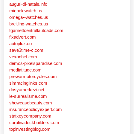
auguri-di-natale.info
michelewatch.us
omega--watches.us
breitling-watches.us
tgarnettcentrallautoads.com
fixadvert.com
autopluz.co
save3time-c.com
vexonhcf.com
demos-pixelsparadise.com
mediatitude.com
prewarmotorcycles.com
simracinglinks.com
dosyamerkezi.net
le-surrealisme.com
showcasebeauty.com
insurancepolicyexpert.com
statkeycompany.com
carolinadeckbuilders.com
topinvestingblog.com