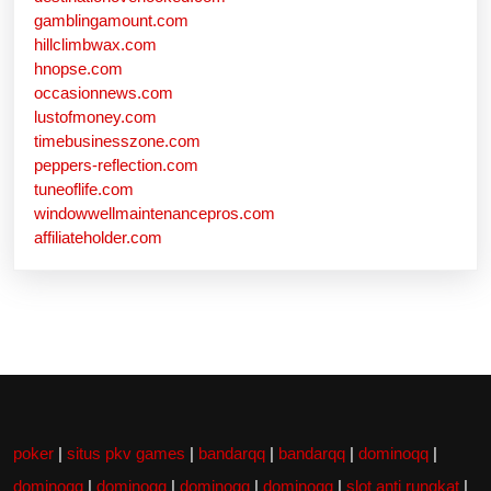
gamblingamount.com
hillclimbwax.com
hnopse.com
occasionnews.com
lustofmoney.com
timebusinesszone.com
peppers-reflection.com
tuneoflife.com
windowwellmaintenancepros.com
affiliateholder.com
poker
|
situs pkv games
|
bandarqq
|
bandarqq
|
dominoqq
|
dominoqq
|
dominoqq
|
dominoqq
|
dominoqq
|
slot anti rungkat
|