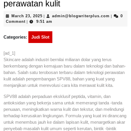
perawatan kulit
March
admin@bl
March 23, 2025
admin@blogwriterplus.com
0
|
|
23,
Comment
9:51 am
|
2025
Categories:
Judi Slot
[ad_1]
Skincare adalah industri bernilai miliaran dolar yang terus
berkembang dengan kemajuan baru dalam teknologi dan bahan-
bahan. Salah satu terobosan terbaru dalam teknologi perawatan
kulit adalah pengembangan SPV88, bahan yang kuat yang
menjanjikan untuk merevolusi cara kita merawat kulit kita.
SPV88 adalah perpaduan eksklusif peptida, vitamin, dan
antioksidan yang bekerja sama untuk memerangi tanda -tanda
penuaan, meningkatkan warna kulit dan tekstur, dan melindungi
terhadap kerusakan lingkungan. Formula yang kuat ini dirancang
untuk menembus jauh ke dalam lapisan kulit, menargetkan akar
penyebab masalah kulit umum seperti kerutan, bintik -bintik