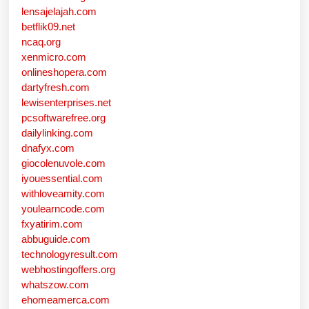
lensajelajah.com
betflik09.net
ncaq.org
xenmicro.com
onlineshopera.com
dartyfresh.com
lewisenterprises.net
pcsoftwarefree.org
dailylinking.com
dnafyx.com
giocolenuvole.com
iyouessential.com
withloveamity.com
youlearncode.com
fxyatirim.com
abbuguide.com
technologyresult.com
webhostingoffers.org
whatszow.com
ehomeamerca.com