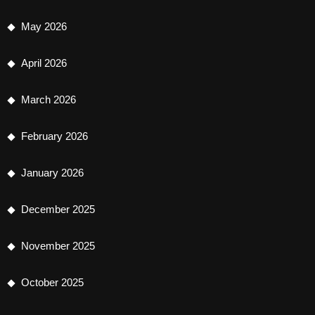
May 2026
April 2026
March 2026
February 2026
January 2026
December 2025
November 2025
October 2025