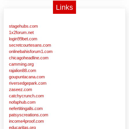
Links
stagehubs.com
1x2forum.net
login99bet.com
secretcourtesans.com
onlinebahisforum1.com
chicagoheadline.com
camming.org
rajalion88.com
goupuntacana.com
riversedgepark.com
zaseez.com
catchycrunch.com
nofaphub.com
nefertitingalls.com
patsyscreations.com
income4proof.com
educaritas.org