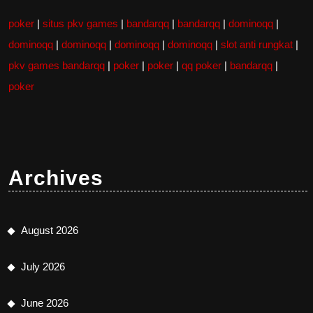
poker
|
situs pkv games
|
bandarqq
|
bandarqq
|
dominoqq
|
dominoqq
|
dominoqq
|
dominoqq
|
dominoqq
|
slot anti rungkat
|
pkv games bandarqq
|
poker
|
poker
|
qq poker
|
bandarqq
|
poker
Archives
August 2026
July 2026
June 2026