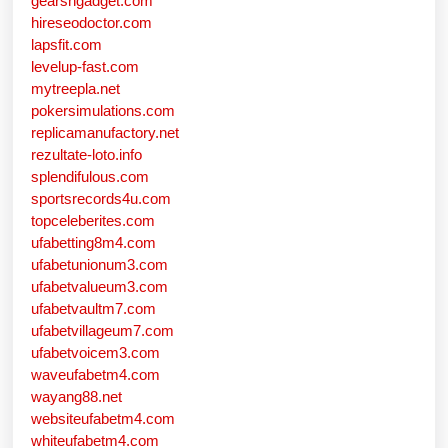
gearsngadget.com
hireseodoctor.com
lapsfit.com
levelup-fast.com
mytreepla.net
pokersimulations.com
replicamanufactory.net
rezultate-loto.info
splendifulous.com
sportsrecords4u.com
topceleberites.com
ufabetting8m4.com
ufabetunionum3.com
ufabetvalueum3.com
ufabetvaultm7.com
ufabetvillageum7.com
ufabetvoicem3.com
waveufabetm4.com
wayang88.net
websiteufabetm4.com
whiteufabetm4.com