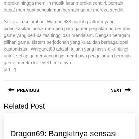
mereka hingga memilih musik latar mereka sendiri, pemain
dapat membuat pengalaman bermain game mereka sendiri.
Secara keseluruhan, Warganet88 adalah platform yang
didedikasikan untuk memberi para gamer pengalaman bermain
game yang berkualitas tinggi dan mendalam. Dengan beragam
pilihan game, sistem perjodohan yang kuat, dan berbagai opsi
kustomisasi, Warganet88 adalah tujuan yang harus dikunjungi
untuk setiap gamer yang ingin membawa pengalaman bermain
game mereka ke level berikutnya.
[ad_2]
Post
PREVIOUS
NEXT
navigation
Related Post
Previous
Next
post:
post:
Dragon69: Bangkitnya sensasi