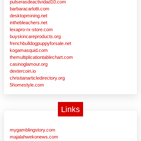
pulserasdeactividad10.com
barbaracarlotti.com
desktopmining.net
inthebleachers.net
lexapro-rx-store.com
buyskincareproducts.org
frenchbulldogpuppyforsale.net
kogamasquid.com
themultiplicationtablechart.com
casinoglamour.org
dextercoin.io
christianarticledirectory.org
5homestyle.com
Links
mygamblingstory.com
majalahwekonews.com