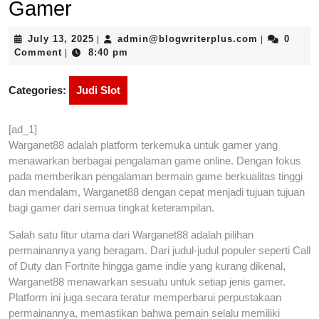
Gamer
July
admin@blog
July 13, 2025
admin@blogwriterplus.com
0
|
|
13,
Comment
8:40 pm
|
2025
Categories:
Judi Slot
[ad_1]
Warganet88 adalah platform terkemuka untuk gamer yang
menawarkan berbagai pengalaman game online. Dengan fokus
pada memberikan pengalaman bermain game berkualitas tinggi
dan mendalam, Warganet88 dengan cepat menjadi tujuan tujuan
bagi gamer dari semua tingkat keterampilan.
Salah satu fitur utama dari Warganet88 adalah pilihan
permainannya yang beragam. Dari judul-judul populer seperti Call
of Duty dan Fortnite hingga game indie yang kurang dikenal,
Warganet88 menawarkan sesuatu untuk setiap jenis gamer.
Platform ini juga secara teratur memperbarui perpustakaan
permainannya, memastikan bahwa pemain selalu memiliki