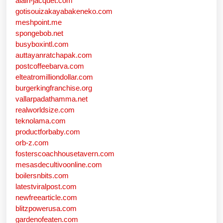
alain-jacquet.com
gotisouizakayabakeneko.com
meshpoint.me
spongebob.net
busyboxintl.com
auttayanratchapak.com
postcoffeebarva.com
elteatromilliondollar.com
burgerkingfranchise.org
vallarpadathamma.net
realworldsize.com
teknolama.com
productforbaby.com
orb-z.com
fosterscoachhousetavern.com
mesasdecultivoonline.com
boilersnbits.com
latestviralpost.com
newfreearticle.com
blitzpowerusa.com
gardenofeaten.com