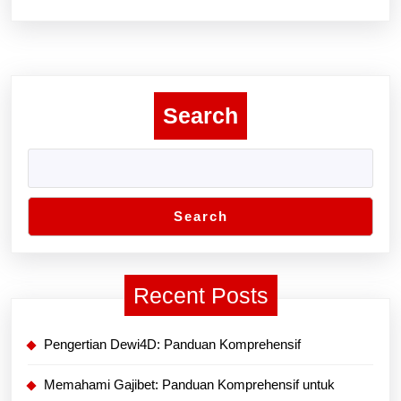
Search
Search
Recent Posts
Pengertian Dewi4D: Panduan Komprehensif
Memahami Gajibet: Panduan Komprehensif untuk