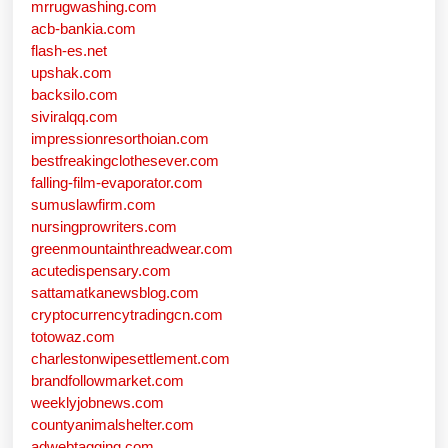
mrrugwashing.com
acb-bankia.com
flash-es.net
upshak.com
backsilo.com
siviralqq.com
impressionresorthoian.com
bestfreakingclothesever.com
falling-film-evaporator.com
sumuslawfirm.com
nursingprowriters.com
greenmountainthreadwear.com
acutedispensary.com
sattamatkanewsblog.com
cryptocurrencytradingcn.com
totowaz.com
charlestonwipesettlement.com
brandfollowmarket.com
weeklyjobnews.com
countyanimalshelter.com
adwebtagging.com