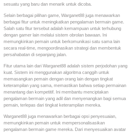
sesuatu yang baru dan menarik untuk dicoba.
Selain berbagai pilihan game, Warganet88 juga menawarkan
berbagai fitur untuk meningkatkan pengalaman bermain game.
Salah satu fitur tersebut adalah kemampuan untuk terhubung
dengan gamer lain melalui sistem obrolan bawaan. Ini
memungkinkan pemain untuk berkomunikasi satu sama lain
secara real-time, mengoordinasikan strategi dan membentuk
persahabatan di sepanjang jalan.
Fitur utama lain dari Warganet88 adalah sistem perjodohan yang
kuat. Sistem ini menggunakan algoritma canggih untuk
memasangkan pemain dengan orang lain dengan tingkat
keterampilan yang sama, memastikan bahwa setiap permainan
menantang dan kompetitif. Ini membantu menciptakan
pengalaman bermain yang adil dan menyenangkan bagi semua
pemain, terlepas dari tingkat keterampilan mereka.
Warganet88 juga menawarkan berbagai opsi penyesuaian,
memungkinkan pemain untuk mempersonalisasikan
pengalaman bermain game mereka. Dari menyesuaikan avatar