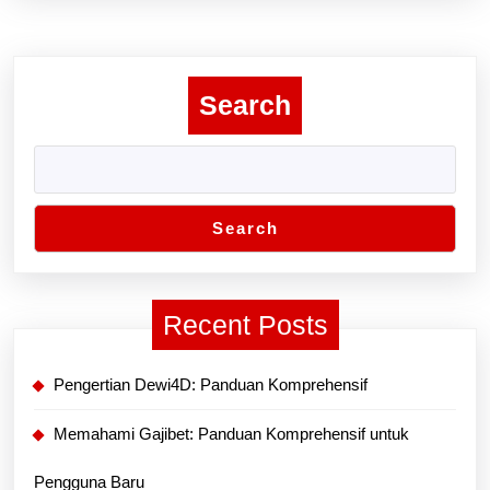
Search
Search
Recent Posts
Pengertian Dewi4D: Panduan Komprehensif
Memahami Gajibet: Panduan Komprehensif untuk
Pengguna Baru