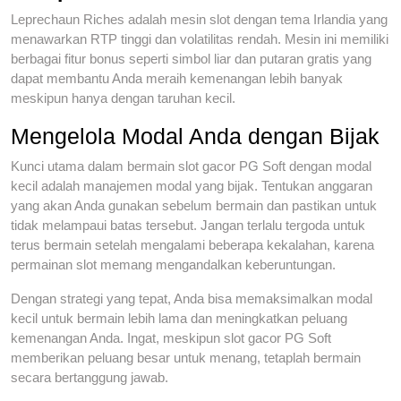
Leprechaun Riches adalah mesin slot dengan tema Irlandia yang
menawarkan RTP tinggi dan volatilitas rendah. Mesin ini memiliki
berbagai fitur bonus seperti simbol liar dan putaran gratis yang
dapat membantu Anda meraih kemenangan lebih banyak
meskipun hanya dengan taruhan kecil.
Mengelola Modal Anda dengan Bijak
Kunci utama dalam bermain slot gacor PG Soft dengan modal
kecil adalah manajemen modal yang bijak. Tentukan anggaran
yang akan Anda gunakan sebelum bermain dan pastikan untuk
tidak melampaui batas tersebut. Jangan terlalu tergoda untuk
terus bermain setelah mengalami beberapa kekalahan, karena
permainan slot memang mengandalkan keberuntungan.
Dengan strategi yang tepat, Anda bisa memaksimalkan modal
kecil untuk bermain lebih lama dan meningkatkan peluang
kemenangan Anda. Ingat, meskipun slot gacor PG Soft
memberikan peluang besar untuk menang, tetaplah bermain
secara bertanggung jawab.