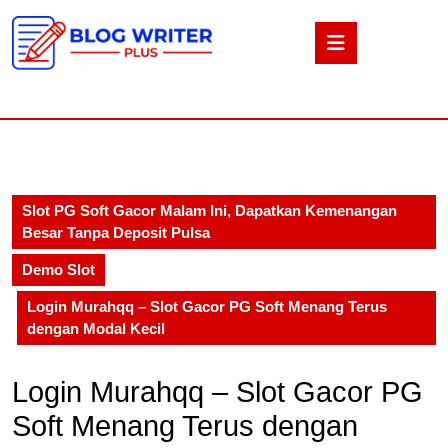
Skip
to
Open
content
Button
Skip
to
content
Slot PG Soft Gacor Malam Ini, Dapatkan Kemenangan
Besar Tanpa Deposit Pulsa
Demo Slot
Login Murahqq – Slot Gacor PG Soft Menang Terus
dengan Modal Kecil
Login Murahqq – Slot Gacor PG
Soft Menang Terus dengan