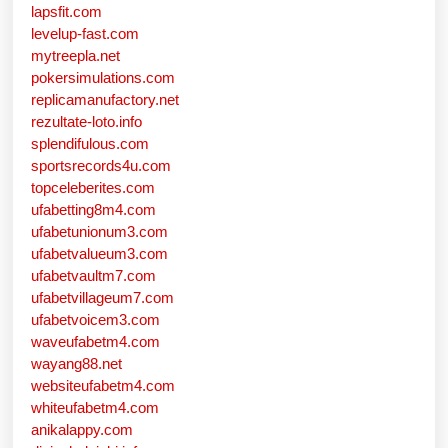
lapsfit.com
levelup-fast.com
mytreepla.net
pokersimulations.com
replicamanufactory.net
rezultate-loto.info
splendifulous.com
sportsrecords4u.com
topceleberites.com
ufabetting8m4.com
ufabetunionum3.com
ufabetvalueum3.com
ufabetvaultm7.com
ufabetvillageum7.com
ufabetvoicem3.com
waveufabetm4.com
wayang88.net
websiteufabetm4.com
whiteufabetm4.com
anikalappy.com