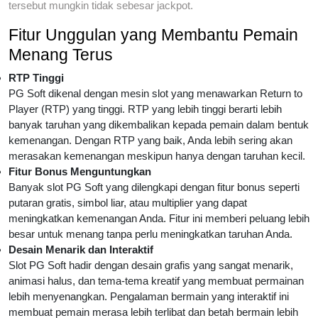
tersebut mungkin tidak sebesar jackpot.
Fitur Unggulan yang Membantu Pemain
Menang Terus
RTP Tinggi
PG Soft dikenal dengan mesin slot yang menawarkan Return to
Player (RTP) yang tinggi. RTP yang lebih tinggi berarti lebih
banyak taruhan yang dikembalikan kepada pemain dalam bentuk
kemenangan. Dengan RTP yang baik, Anda lebih sering akan
merasakan kemenangan meskipun hanya dengan taruhan kecil.
Fitur Bonus Menguntungkan
Banyak slot PG Soft yang dilengkapi dengan fitur bonus seperti
putaran gratis, simbol liar, atau multiplier yang dapat
meningkatkan kemenangan Anda. Fitur ini memberi peluang lebih
besar untuk menang tanpa perlu meningkatkan taruhan Anda.
Desain Menarik dan Interaktif
Slot PG Soft hadir dengan desain grafis yang sangat menarik,
animasi halus, dan tema-tema kreatif yang membuat permainan
lebih menyenangkan. Pengalaman bermain yang interaktif ini
membuat pemain merasa lebih terlibat dan betah bermain lebih