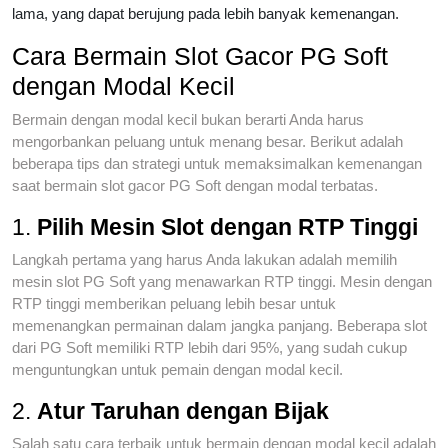
lama, yang dapat berujung pada lebih banyak kemenangan.
Cara Bermain Slot Gacor PG Soft
dengan Modal Kecil
Bermain dengan modal kecil bukan berarti Anda harus
mengorbankan peluang untuk menang besar. Berikut adalah
beberapa tips dan strategi untuk memaksimalkan kemenangan
saat bermain slot gacor PG Soft dengan modal terbatas.
1.
Pilih Mesin Slot dengan RTP Tinggi
Langkah pertama yang harus Anda lakukan adalah memilih
mesin slot PG Soft yang menawarkan RTP tinggi. Mesin dengan
RTP tinggi memberikan peluang lebih besar untuk
memenangkan permainan dalam jangka panjang. Beberapa slot
dari PG Soft memiliki RTP lebih dari 95%, yang sudah cukup
menguntungkan untuk pemain dengan modal kecil.
2.
Atur Taruhan dengan Bijak
Salah satu cara terbaik untuk bermain dengan modal kecil adalah