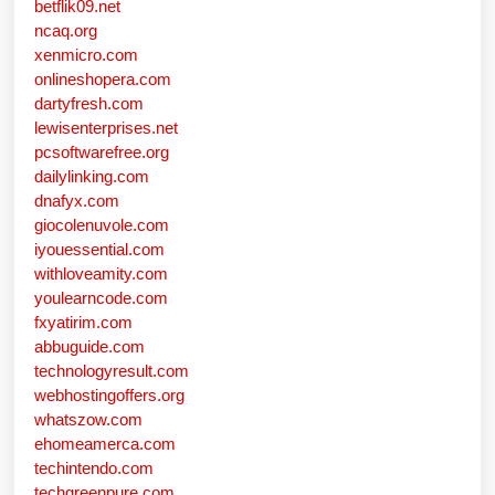
betflik09.net
ncaq.org
xenmicro.com
onlineshopera.com
dartyfresh.com
lewisenterprises.net
pcsoftwarefree.org
dailylinking.com
dnafyx.com
giocolenuvole.com
iyouessential.com
withloveamity.com
youlearncode.com
fxyatirim.com
abbuguide.com
technologyresult.com
webhostingoffers.org
whatszow.com
ehomeamerca.com
techintendo.com
techgreenpure.com