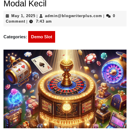
Modal Kecil
May
admin@blogw
May 1, 2025
admin@blogwriterplus.com
0
|
|
1,
Comment
7:43 am
|
2025
Categories:
Demo Slot