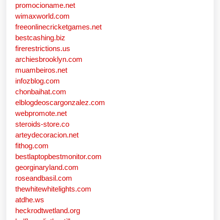
promocioname.net
wimaxworld.com
freeonlinecricketgames.net
bestcashing.biz
firerestrictions.us
archiesbrooklyn.com
muambeiros.net
infozblog.com
chonbaihat.com
elblogdeoscargonzalez.com
webpromote.net
steroids-store.co
arteydecoracion.net
fithog.com
bestlaptopbestmonitor.com
georginaryland.com
roseandbasil.com
thewhitewhitelights.com
atdhe.ws
heckrodtwetland.org