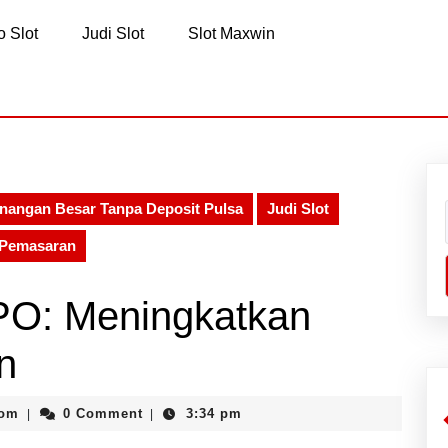
 Slot
Judi Slot
Slot Maxwin
enangan Besar Tanpa Deposit Pulsa
Judi Slot
 Pemasaran
O: Meningkatkan
n
admin@blogwriterplus.com
com
0 Comment
3:34 pm
|
|