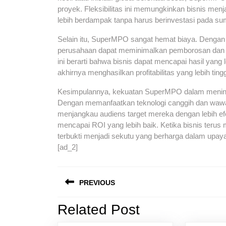
proyek. Fleksibilitas ini memungkinkan bisnis men
lebih berdampak tanpa harus berinvestasi pada su
Selain itu, SuperMPO sangat hemat biaya. Dengan
perusahaan dapat meminimalkan pemborosan dan m
ini berarti bahwa bisnis dapat mencapai hasil yang 
akhirnya menghasilkan profitabilitas yang lebih ting
Kesimpulannya, kekuatan SuperMPO dalam meningka
Dengan memanfaatkan teknologi canggih dan wa
menjangkau audiens target mereka dengan lebih efekt
mencapai ROI yang lebih baik. Ketika bisnis terus
terbukti menjadi sekutu yang berharga dalam up
[ad_2]
Post
PREVIOUS
navigation
Related Post
Previous
post: