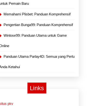
untuk Pemain Baru
Memahami Plisbet: Panduan Komprehensif
Pengertian Bunga99: Panduan Komprehensif
Winlose99: Panduan Utama untuk Game
Online
Panduan Utama Parlay4D: Semua yang Perlu
Anda Ketahui
Links
situs pkv