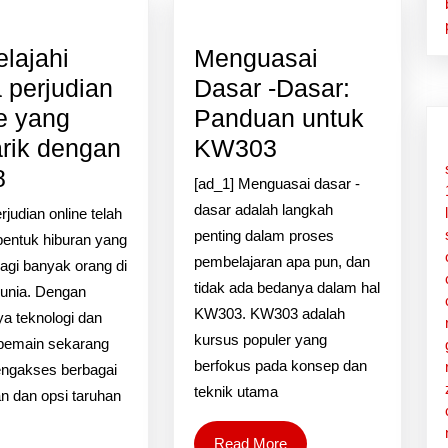
lajahi
Menguasai
 perjudian
Dasar -Dasar:
e yang
Panduan untuk
Menguasai
rik dengan
KW303
Menjelajahi
Dasar
8
[ad_1] Menguasai dasar -
dunia
-
dasar adalah langkah
rjudian online telah
perjudian
Dasar:
penting dalam proses
bentuk hiburan yang
online
pembelajaran apa pun, dan
Panduan
bagi banyak orang di
tidak ada bedanya dalam hal
dunia. Dengan
yang
untuk
KW303. KW303 adalah
a teknologi dan
menarik
KW303
kursus populer yang
, pemain sekarang
dengan
berfokus pada konsep dan
ngakses berbagai
GG88
teknik utama
n dan opsi taruhan
Read
Read More